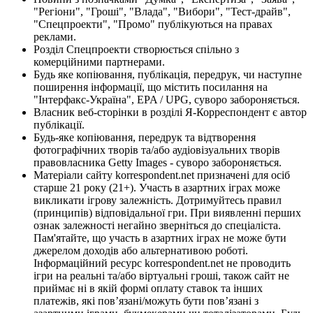
"Регіони", "Гроші", "Влада", "Вибори", "Тест-драйв",
"Спецпроекти", "Промо" публікуються на правах
реклами.
Розділ Спецпроекти створюється спільно з
комерційними партнерами.
Будь яке копіювання, публікація, передрук, чи наступне
поширення інформації, що містить посилання на
"Інтерфакс-Україна", EPA / UPG, суворо забороняється.
Власник веб-сторінки в розділі Я-Корреспондент є автор
публікації.
Будь-яке копіювання, передрук та відтворення
фотографічних творів та/або аудіовізуальних творів
правовласника Getty Images - суворо забороняється.
Матеріали сайту korrespondent.net призначені для осіб
старше 21 року (21+). Участь в азартних іграх може
викликати ігрову залежність. Дотримуйтесь правил
(принципів) відповідальної гри. При виявленні перших
ознак залежності негайно зверніться до спеціаліста.
Пам'ятайте, що участь в азартних іграх не може бути
джерелом доходів або альтернативою роботі.
Інформаційний ресурс korrespondent.net не проводить
ігри на реальні та/або віртуальні гроші, також сайт не
приймає ні в якій формі оплату ставок та інших
платежів, які пов’язані/можуть бути пов’язані з