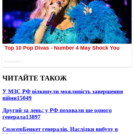
ЧИТАЙТЕ ТАКОЖ
У МЗС РФ відкинули можливість завершення
війни
15049
Другий за день: у РФ поховали ще одного
генерала
13897
Сюжет
Бенкет генералів. Наслідки вибуху в