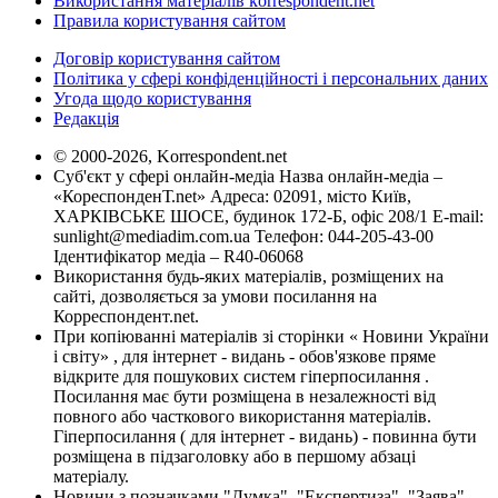
Використання матеріалів korrespondent.net
Правила користування сайтом
Договір користування сайтом
Політика у сфері конфіденційності і персональних даних
Угода щодо користування
Редакція
© 2000-2026, Korrespondent.net
Суб'єкт у сфері онлайн-медіа Назва онлайн-медіа –
«КореспонденТ.net» Адреса: 02091, місто Київ,
ХАРКІВСЬКЕ ШОСЕ, будинок 172-Б, офіс 208/1 E-mail:
sunlight@mediadim.com.ua
Телефон: 044-205-43-00
Ідентифікатор медіа – R40-06068
Використання будь-яких матеріалів, розміщених на
сайті, дозволяється за умови посилання на
Корреспондент.net.
При копіюванні матеріалів зі сторінки « Новини України
і світу» , для інтернет - видань - обов'язкове пряме
відкрите для пошукових систем гіперпосилання .
Посилання має бути розміщена в незалежності від
повного або часткового використання матеріалів.
Гіперпосилання ( для інтернет - видань) - повинна бути
розміщена в підзаголовку або в першому абзаці
матеріалу.
Новини з позначками "Думка", "Експертиза", "Заява",