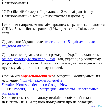
Великобританія.
"У Російській Федерації проживає 12 млн мігрантів, а у
Великобританії - 9 млн", - відзначається в доповіді.
Головним напрямком для міжнародних мігрантів залишаються
США - 51 мільйон мігрантів (18% від загальної кількості в
світі).
Додамо, що Україна веде
переговори з 15 країнами щодо
трудової міграції
.
До цього повідомлялося, що громадяни України складають
основну частку мігрантів у Чехії
. Так, українців у минулому
році в Чехію приїхало 11 тисяч, а словаків, які знаходяться на
другому місці, - лише півтори тисячі.
Новини від
Корреспондент.net
в Telegram. Підписуйтесь на
наш канал
https://t.me/korrespondentnet
Читайте Korrespondent.net в Google News
ТЕГИ:
Россия
,
США
,
миграция
,
мигранты
,
нелегальные
мигранты
Якщо ви помітили помилку, виділіть необхідний текст і
натисніть Ctrl + Enter, щоб повідомити про це редакцію.