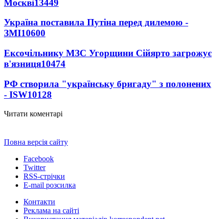
Москві
13449
Україна поставила Путіна перед дилемою -
ЗМІ
10600
Ексочільнику МЗС Угорщини Сійярто загрожує
в'язниця
10474
РФ створила "українську бригаду" з полонених
- ISW
10128
Читати коментарі
Повна версія сайту
Facebook
Twitter
RSS-стрічки
E-mail розсилка
Контакти
Реклама на сайті