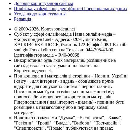
Договір користування сайтом
Політика у сфері конфіденційності і персональних даних
Угода щодо користування
Редакція
© 2000-2026, Korrespondent.net
Суб'єкт у сфері онлайн-медіа Назва онлайн-медіа –
«КореспонденТ.net» Адреса: 02091, місто Київ,
ХАРКІВСЬКЕ ШОСЕ, будинок 172-Б, офіс 208/1 E-mail:
sunlight@mediadim.com.ua
Телефон: 044-205-43-00
Ідентифікатор медіа – R40-06068
Використання будь-яких матеріалів, розміщених на
сайті, дозволяється за умови посилання на
Корреспондент.net.
При копіюванні матеріалів зі сторінки « Новини України
і світу» , для інтернет - видань - обов'язкове пряме
відкрите для пошукових систем гіперпосилання .
Посилання має бути розміщена в незалежності від
повного або часткового використання матеріалів.
Гіперпосилання ( для інтернет - видань) - повинна бути
розміщена в підзаголовку або в першому абзаці
матеріалу.
Новини з позначками "Думка", "Експертиза", "Заява",
"Регіони", "Гроші", "Влада", "Вибори", "Тест-драйв",
"Спецпроекти", "Промо" публікуються на правах