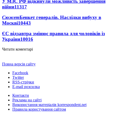
У МЗС РФ відкинули можливість завершення
війни
11317
Сюжет
Бенкет генералів. Наслідки вибуху в
Москві
10443
ЄС відзавтра змінює правила для чоловіків із
України
10016
Читати коментарі
Повна версія сайту
Facebook
Twitter
RSS-стрічки
E-mail розсилка
Контакти
Реклама на сайті
Використання матеріалів korrespondent.net
Правила користування сайтом