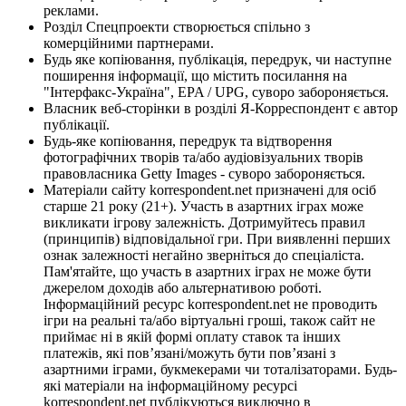
реклами.
Розділ Спецпроекти створюється спільно з
комерційними партнерами.
Будь яке копіювання, публікація, передрук, чи наступне
поширення інформації, що містить посилання на
"Інтерфакс-Україна", EPA / UPG, суворо забороняється.
Власник веб-сторінки в розділі Я-Корреспондент є автор
публікації.
Будь-яке копіювання, передрук та відтворення
фотографічних творів та/або аудіовізуальних творів
правовласника Getty Images - суворо забороняється.
Матеріали сайту korrespondent.net призначені для осіб
старше 21 року (21+). Участь в азартних іграх може
викликати ігрову залежність. Дотримуйтесь правил
(принципів) відповідальної гри. При виявленні перших
ознак залежності негайно зверніться до спеціаліста.
Пам'ятайте, що участь в азартних іграх не може бути
джерелом доходів або альтернативою роботі.
Інформаційний ресурс korrespondent.net не проводить
ігри на реальні та/або віртуальні гроші, також сайт не
приймає ні в якій формі оплату ставок та інших
платежів, які пов’язані/можуть бути пов’язані з
азартними іграми, букмекерами чи тоталізаторами. Будь-
які матеріали на інформаційному ресурсі
korrespondent.net публікуються виключно в