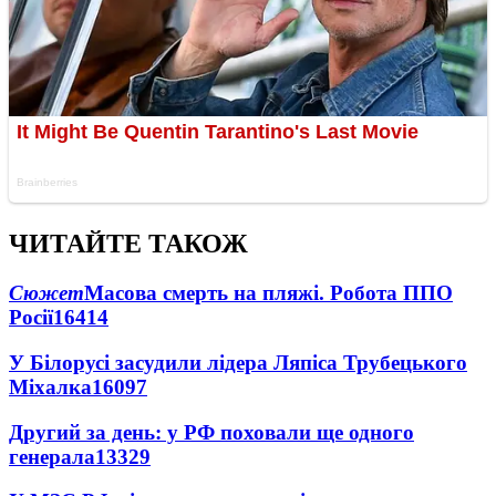
ЧИТАЙТЕ ТАКОЖ
Сюжет
Масова смерть на пляжі. Робота ППО
Росії
16414
У Білорусі засудили лідера Ляпіса Трубецького
Міхалка
16097
Другий за день: у РФ поховали ще одного
генерала
13329