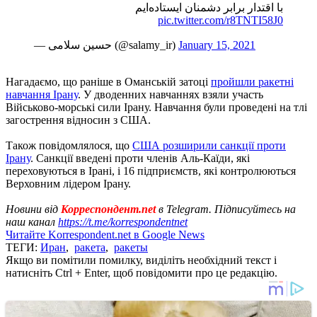
با اقتدار برابر دشمنان ایستاده‌ایم
pic.twitter.com/r8TNTI58J0
— حسین سلامی (@salamy_ir)
January 15, 2021
Нагадаємо, що раніше в Оманській затоці
пройшли ракетні
навчання Ірану
. У дводенних навчаннях взяли участь
Військово-морські сили Ірану. Навчання були проведені на тлі
загострення відносин з США.
Також повідомлялося, що
США розширили санкції проти
Ірану
. Санкції введені проти членів Аль-Каїди, які
переховуються в Ірані, і 16 підприємств, які контролюються
Верховним лідером Ірану.
Новини від
Корреспондент.net
в Telegram. Підписуйтесь на
наш канал
https://t.me/korrespondentnet
Читайте Korrespondent.net в Google News
ТЕГИ:
Иран
,
ракета
,
ракеты
Якщо ви помітили помилку, виділіть необхідний текст і
натисніть Ctrl + Enter, щоб повідомити про це редакцію.