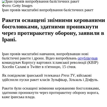
Фото: Getty Images
Іран провів масштабні випробування балістичних ракет
Ракети оснащені знімними керованими
боєголовками, здатними проникнути
через протиракетну оборону, заявили в
Ірані.
Іран провів масштабні навчання, випробувавши нові
балістичні ракети і дрони. Відео випробувань
опублікував
командувач Корпусу вартових ісламської революції (КВІР)
Хосейн Саламі в Twitter в п'ятницю, 15 січня.
Як повідомляє іранський телеканал
Press TV
, військові
здійснили пуски ракет класів Зульфікар, Зільзаль і Дізфуль.
Ракети були оснащені знімними керованими боєголовками,
здатними проникнути через протиракетну оборону ворога,
каже іранська влада.