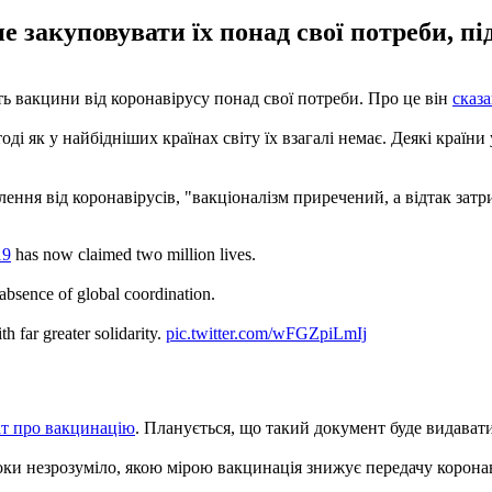
е закуповувати їх понад свої потреби, пі
ть вакцини від коронавірусу понад свої потреби. Про це він
сказа
ді як у найбідніших країнах світу їх взагалі немає. Деякі країни
елення від коронавірусів, "вакціоналізм приречений, а відтак за
19
has now claimed two million lives.
absence of global coordination.
h far greater solidarity.
pic.twitter.com/wFGZpiLmIj
ат про вакцинацію
. Планується, що такий документ буде видават
оки незрозуміло, якою мірою вакцинація знижує передачу коронаві