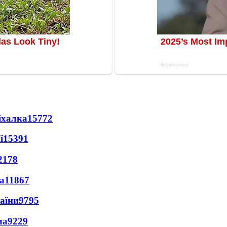
іхалка
15772
ї
15391
2178
а
11867
раїни
9795
ла
9229