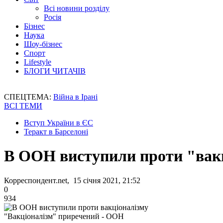
Всі новини розділу
Росія
Бізнес
Наука
Шоу-бізнес
Спорт
Lifestyle
БЛОГИ ЧИТАЧІВ
СПЕЦТЕМА:
Війна в Ірані
ВСІ ТЕМИ
Вступ України в ЄС
Теракт в Барселоні
В ООН виступили проти "вак
Корреспондент.net, 15 січня 2021, 21:52
0
934
"Вакціоналізм" приречений - ООН