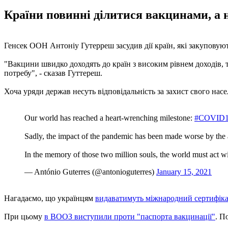
Країни повинні ділитися вакцинами, а н
Генсек ООН Антоніу Гутерреш засудив дії країн, які закуповую
"Вакцини швидко доходять до країн з високим рівнем доходів, то
потребу", - сказав Гуттереш.
Хоча уряди держав несуть відповідальність за захист свого нас
Our world has reached a heart-wrenching milestone:
#COVID
Sadly, the impact of the pandemic has been made worse by the 
In the memory of those two million souls, the world must act wit
— António Guterres (@antonioguterres)
January 15, 2021
Нагадаємо, що українцям
видаватимуть міжнародний сертифік
При цьому
в ВООЗ виступили проти "паспорта вакцинації"
. П