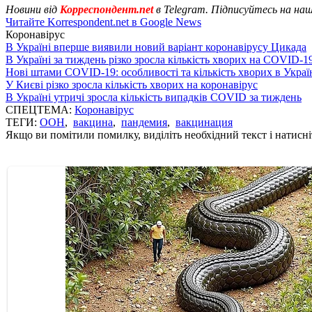
Новини від
Корреспондент.net
в Telegram. Підписуйтесь на на
Читайте Korrespondent.net в Google News
Коронавірус
В Україні вперше виявили новий варіант коронавірусу Цикада
В Україні за тиждень різко зросла кількість хворих на COVID-1
Нові штами COVID-19: особливості та кількість хворих в Украї
У Києві різко зросла кількість хворих на коронавірус
В Україні утричі зросла кількість випадків COVID за тиждень
СПЕЦТЕМА:
Коронавірус
ТЕГИ:
ООН
,
вакцина
,
пандемия
,
вакцинация
Якщо ви помітили помилку, виділіть необхідний текст і натисніт