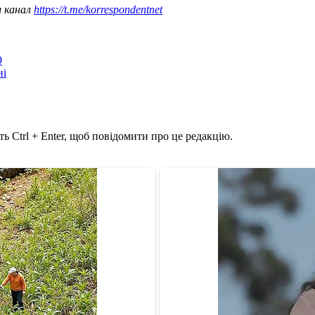
ш канал
https://t.me/korrespondentnet
9
ні
ь Ctrl + Enter, щоб повідомити про це редакцію.