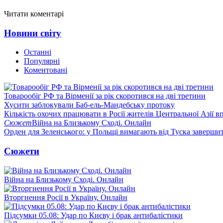
Читати коментарі
Новини світу
Останні
Популярні
Коментовані
Товарообіг РФ та Вірменії за рік скоротився на дві третини
Хусити заблокували Баб-ель-Мандебську протоку
Кількість охочих працювати в Росії жителів Центральної Азії в
Сюжет
Війна на Близькому Сході. Онлайн
Орден для Зеленського: у Польщі вимагають від Туска заверши
Сюжети
Війна на Близькому Сході. Онлайн
Вторгнення Росії в Україну. Онлайн
Підсумки 05.08: Удар по Києву і брак антибалістики