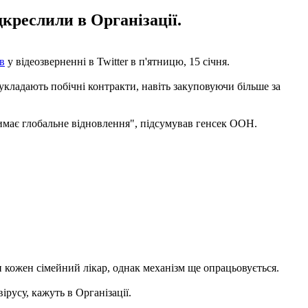
дкреслили в Організації.
в
у відеозверненні в Twitter в п'ятницю, 15 січня.
 укладають побічні контракти, навіть закуповуючи більше за
тримає глобальне відновлення", підсумував генсек ООН.
и кожен сімейний лікар, однак механізм ще опрацьовується.
русу, кажуть в Організації.