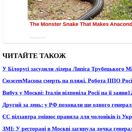
ЧИТАЙТЕ ТАКОЖ
У Білорусі засудили лідера Ляпіса Трубецького М
Сюжет
Масова смерть на пляжі. Робота ППО Росі
Вибух у Москві: Італія відповіла Росії на її заяви
1
Другий за день: у РФ поховали ще одного генерал
ЄС відзавтра змінює правила для чоловіків із Ук
ЗМІ: У ресторані в Москві загинула дочка генера