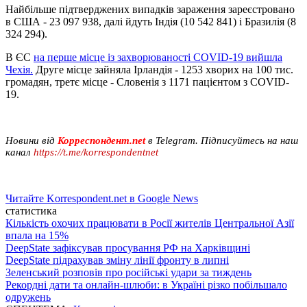
Найбільше підтверджених випадків зараження зареєстровано
в США - 23 097 938, далі йдуть Індія (10 542 841) і Бразилія (8
324 294).
В ЄС
на перше місце із захворюваності COVID-19 вийшла
Чехія.
Друге місце зайняла Ірландія - 1253 хворих на 100 тис.
громадян, третє місце - Словенія з 1171 пацієнтом з COVID-
19.
Новини від
Корреспондент.net
в Telegram. Підписуйтесь на наш
канал
https://t.me/korrespondentnet
Читайте Korrespondent.net в Google News
статистика
Кількість охочих працювати в Росії жителів Центральної Азії
впала на 15%
DeepState зафіксував просування РФ на Харківщині
DeepState підрахував зміну лінії фронту в липні
Зеленський розповів про російські удари за тиждень
Рекордні дати та онлайн-шлюби: в Україні різко побільшало
одружень