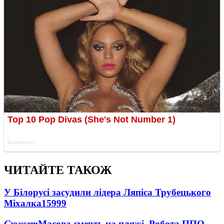
ЧИТАЙТЕ ТАКОЖ
У Білорусі засудили лідера Ляпіса Трубецького
Міхалка
15999
Сюжет
Масова смерть на пляжі. Робота ППО