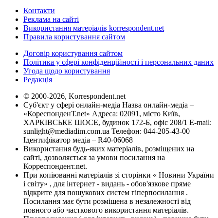
Контакти
Реклама на сайті
Використання матеріалів korrespondent.net
Правила користування сайтом
Договір користування сайтом
Політика у сфері конфіденційності і персональних даних
Угода щодо користування
Редакція
© 2000-2026, Korrespondent.net
Суб'єкт у сфері онлайн-медіа Назва онлайн-медіа –
«КореспонденТ.net» Адреса: 02091, місто Київ,
ХАРКІВСЬКЕ ШОСЕ, будинок 172-Б, офіс 208/1 E-mail:
sunlight@mediadim.com.ua
Телефон: 044-205-43-00
Ідентифікатор медіа – R40-06068
Використання будь-яких матеріалів, розміщених на
сайті, дозволяється за умови посилання на
Корреспондент.net.
При копіюванні матеріалів зі сторінки « Новини України
і світу» , для інтернет - видань - обов'язкове пряме
відкрите для пошукових систем гіперпосилання .
Посилання має бути розміщена в незалежності від
повного або часткового використання матеріалів.