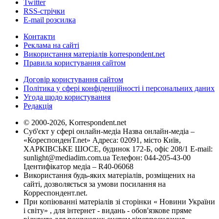
Twitter
RSS-стрічки
E-mail розсилка
Контакти
Реклама на сайті
Використання матеріалів korrespondent.net
Правила користування сайтом
Договір користування сайтом
Політика у сфері конфіденційності і персональних даних
Угода щодо користування
Редакція
© 2000-2026, Korrespondent.net
Суб'єкт у сфері онлайн-медіа Назва онлайн-медіа –
«КореспонденТ.net» Адреса: 02091, місто Київ,
ХАРКІВСЬКЕ ШОСЕ, будинок 172-Б, офіс 208/1 E-mail:
sunlight@mediadim.com.ua
Телефон: 044-205-43-00
Ідентифікатор медіа – R40-06068
Використання будь-яких матеріалів, розміщених на
сайті, дозволяється за умови посилання на
Корреспондент.net.
При копіюванні матеріалів зі сторінки « Новини України
і світу» , для інтернет - видань - обов'язкове пряме