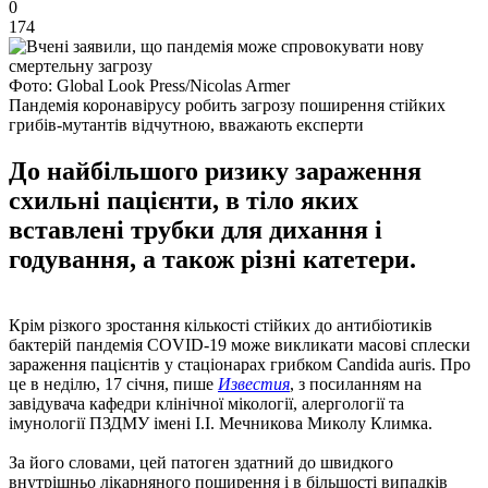
0
174
Фото: Global Look Press/Nicolas Armer
Пандемія коронавірусу робить загрозу поширення стійких
грибів-мутантів відчутною, вважають експерти
До найбільшого ризику зараження
схильні пацієнти, в тіло яких
вставлені трубки для дихання і
годування, а також різні катетери.
Крім різкого зростання кількості стійких до антибіотиків
бактерій пандемія COVID-19 може викликати масові сплески
зараження пацієнтів у стаціонарах грибком Candida auris. Про
це в неділю, 17 січня, пише
Известия
, з посиланням на
завідувача кафедри клінічної мікології, алергології та
імунології ПЗДМУ імені І.І. Мечникова Миколу Климка.
За його словами, цей патоген здатний до швидкого
внутрішньо лікарняного поширення і в більшості випадків