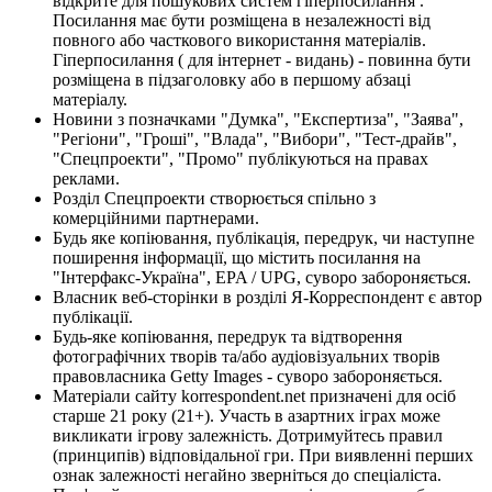
відкрите для пошукових систем гіперпосилання .
Посилання має бути розміщена в незалежності від
повного або часткового використання матеріалів.
Гіперпосилання ( для інтернет - видань) - повинна бути
розміщена в підзаголовку або в першому абзаці
матеріалу.
Новини з позначками "Думка", "Експертиза", "Заява",
"Регіони", "Гроші", "Влада", "Вибори", "Тест-драйв",
"Спецпроекти", "Промо" публікуються на правах
реклами.
Розділ Спецпроекти створюється спільно з
комерційними партнерами.
Будь яке копіювання, публікація, передрук, чи наступне
поширення інформації, що містить посилання на
"Інтерфакс-Україна", EPA / UPG, суворо забороняється.
Власник веб-сторінки в розділі Я-Корреспондент є автор
публікації.
Будь-яке копіювання, передрук та відтворення
фотографічних творів та/або аудіовізуальних творів
правовласника Getty Images - суворо забороняється.
Матеріали сайту korrespondent.net призначені для осіб
старше 21 року (21+). Участь в азартних іграх може
викликати ігрову залежність. Дотримуйтесь правил
(принципів) відповідальної гри. При виявленні перших
ознак залежності негайно зверніться до спеціаліста.