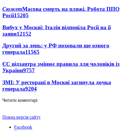
Сюжет
Масова смерть на пляжі. Робота ППО
Росії
15205
Вибух у Москві: Італія відповіла Росії на її
заяви
12152
Другий за день: у РФ поховали ще одного
генерала
11565
ЄС відзавтра змінює правила для чоловіків із
України
9757
ЗМІ: У ресторані в Москві загинула дочка
генерала
9204
Читати коментарі
Повна версія сайту
Facebook