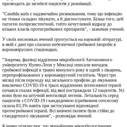
призводить до загибелі пацієнтів у реанімації.
"Candida auris є надзвичайно ризикованим, тому що інфекцію
не тільки складно лікувати, а й діагностувати. Більш того, цей
патоген полірезистентний, тобто нечутливий відразу до
кількох класів протигрибкових препаратів", - зазначив учений.
У своїх висновках вчений ґрунтується на науковій літературі,
в якій є дані про спалахи небезпечної грибкової хвороби в
коронавірусних стаціонарах.
"Зокрема, фахівці відділення мікробіології Автономного
університету Нуево-Леон у Мексиці описали випадок
грибкової інфекції в травні минулого року в одній з лікарень,
перепрофільованих у коронавірусний госпіталь. Через три
місяці після переходу від загального профілю до лікування
виключно COVID-19 в трьох відділеннях інтенсивної терапії
почався спалах інфекції, від якої постраждали 12 пацієнтів. Усі
вони були на штучній вентиляції легенів. Летальність серед
пацієнтів з COVID-19 і кандидемією (грибковим сепсисом)
склала 83,3% навіть при застосуванні відповідної
протигрибкової терапії. Всі вивчені ізоляти були стійкі до
стандартного лікування", - розповідає вчений.
Климко підкреслює, що звичайними мікробіологічними