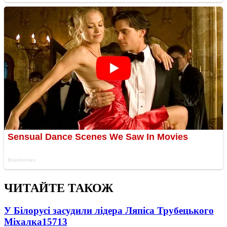
ЧИТАЙТЕ ТАКОЖ
У Білорусі засудили лідера Ляпіса Трубецького
Міхалка
15713