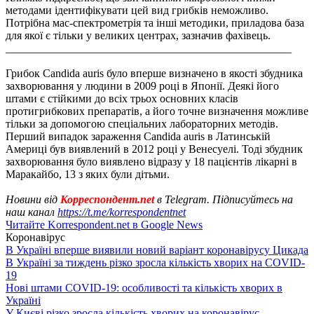
методами ідентифікувати цей вид грибків неможливо.
Потрібна мас-спектрометрія та інші методики, приладова база
для якої є тільки у великих центрах, зазначив фахівець.
___________________________________________________
Грибок Candida auris було вперше визначено в якості збудника
захворювання у людини в 2009 році в Японії. Деякі його
штами є стійкими до всіх трьох основних класів
протигрибкових препаратів, а його точне визначення можливе
тільки за допомогою спеціальних лабораторних методів.
Перший випадок зараження Candida auris в Латинській
Америці був виявлений в 2012 році у Венесуелі. Тоді збудник
захворювання було виявлено відразу у 18 пацієнтів лікарні в
Маракайбо, 13 з яких були дітьми.
Новини від
Корреспондент.net
в Telegram. Підписуйтесь на
наш канал
https://t.me/korrespondentnet
Читайте Korrespondent.net в Google News
Коронавірус
В Україні вперше виявили новий варіант коронавірусу Цикада
В Україні за тиждень різко зросла кількість хворих на COVID-
19
Нові штами COVID-19: особливості та кількість хворих в
Україні
У Києві різко зросла кількість хворих на коронавірус