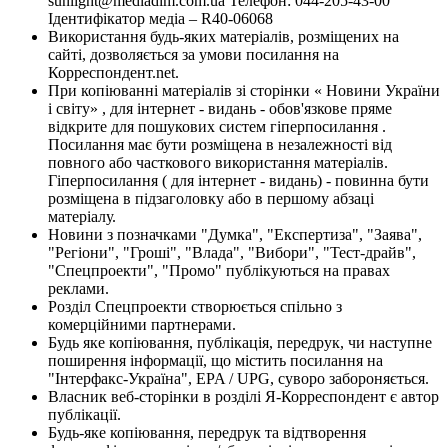
sunlight@mediadim.com.ua
Телефон: 044-205-43-00
Ідентифікатор медіа – R40-06068
Використання будь-яких матеріалів, розміщених на
сайті, дозволяється за умови посилання на
Корреспондент.net.
При копіюванні матеріалів зі сторінки « Новини України
і світу» , для інтернет - видань - обов'язкове пряме
відкрите для пошукових систем гіперпосилання .
Посилання має бути розміщена в незалежності від
повного або часткового використання матеріалів.
Гіперпосилання ( для інтернет - видань) - повинна бути
розміщена в підзаголовку або в першому абзаці
матеріалу.
Новини з позначками "Думка", "Експертиза", "Заява",
"Регіони", "Гроші", "Влада", "Вибори", "Тест-драйв",
"Спецпроекти", "Промо" публікуються на правах
реклами.
Розділ Спецпроекти створюється спільно з
комерційними партнерами.
Будь яке копіювання, публікація, передрук, чи наступне
поширення інформації, що містить посилання на
"Інтерфакс-Україна", EPA / UPG, суворо забороняється.
Власник веб-сторінки в розділі Я-Корреспондент є автор
публікації.
Будь-яке копіювання, передрук та відтворення