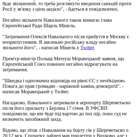
буде звільнений, то треба розглянути введення санкцій проти
Росії у зв'язку з цією акцією", - йдеться в повідомленні.
Негайно звільнити Навального також вимагає глава
Європейської Ради Шарль Мішель.
"Затримання Олексія Навального після прибуття в Москву є
неприпустимим. Я закликаю російську владу негайно
звільнити його", - написав Мішель у
Twitter
.
Прем'єр-міністр Польщі Матеуш Моравецький заявив, що
Європейський Союз повинен негайно відреагувати на
затримання.
"Швидка і однозначна відповідь на рівні ЄС є необхідною.
Повага до прав громадян - наріжний камінь демократії", -
написав Моравецький у Twitter.
Нагадаємо, Навального затримали в аеропорту Шереметьєво
після його прильоту з Берліна 17 січня. В УФСВП
повідомили, що він буде під вартою до тих пір, поки суд не
визначить запобіжний захід.
Відомо, що літак з Навальним на борту сів у Шереметьєво о
20:12 мск. Спочатку лайнер мав прилетіти у Внуково, але з