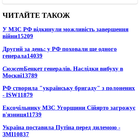
ЧИТАЙТЕ ТАКОЖ
У МЗС РФ відкинули можливість завершення
війни
15209
Другий за день: у РФ поховали ще одного
генерала
14039
Сюжет
Бенкет генералів. Наслідки вибуху в
Москві
13789
РФ створила "українську бригаду" з полонених
- ISW
11879
Ексочільнику МЗС Угорщини Сійярто загрожує
в'язниця
11739
Україна поставила Путіна перед дилемою -
ЗМІ
10837