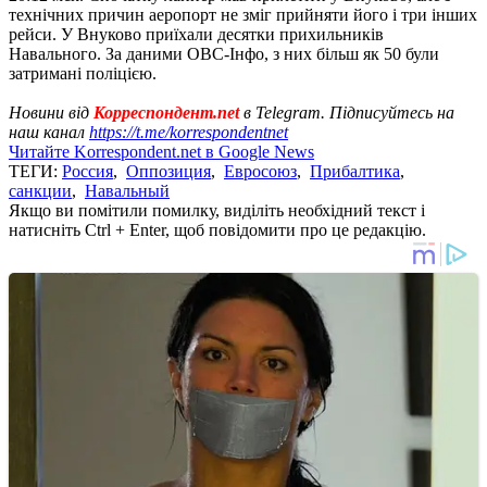
технічних причин аеропорт не зміг прийняти його і три інших
рейси. У Внуково приїхали десятки прихильників
Навального. За даними ОВС-Інфо, з них більш як 50 були
затримані поліцією.
Новини від
Корреспондент.net
в Telegram. Підписуйтесь на
наш канал
https://t.me/korrespondentnet
Читайте Korrespondent.net в Google News
ТЕГИ:
Россия
,
Оппозиция
,
Евросоюз
,
Прибалтика
,
санкции
,
Навальный
Якщо ви помітили помилку, виділіть необхідний текст і
натисніть Ctrl + Enter, щоб повідомити про це редакцію.