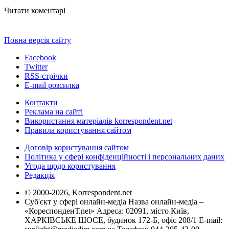
Читати коментарі
Повна версія сайту
Facebook
Twitter
RSS-стрічки
E-mail розсилка
Контакти
Реклама на сайті
Використання матеріалів korrespondent.net
Правила користування сайтом
Договір користування сайтом
Політика у сфері конфіденційності і персональних даних
Угода щодо користування
Редакція
© 2000-2026, Korrespondent.net
Суб'єкт у сфері онлайн-медіа Назва онлайн-медіа –
«КореспонденТ.net» Адреса: 02091, місто Київ,
ХАРКІВСЬКЕ ШОСЕ, будинок 172-Б, офіс 208/1 E-mail: