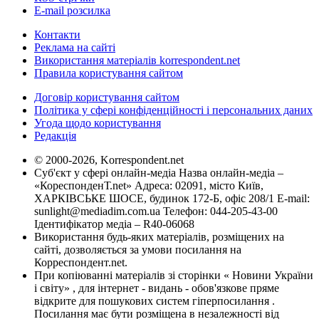
E-mail розсилка
Контакти
Реклама на сайті
Використання матеріалів korrespondent.net
Правила користування сайтом
Договір користування сайтом
Політика у сфері конфіденційності і персональних даних
Угода щодо користування
Редакція
© 2000-2026, Korrespondent.net
Суб'єкт у сфері онлайн-медіа Назва онлайн-медіа –
«КореспонденТ.net» Адреса: 02091, місто Київ,
ХАРКІВСЬКЕ ШОСЕ, будинок 172-Б, офіс 208/1 E-mail:
sunlight@mediadim.com.ua
Телефон: 044-205-43-00
Ідентифікатор медіа – R40-06068
Використання будь-яких матеріалів, розміщених на
сайті, дозволяється за умови посилання на
Корреспондент.net.
При копіюванні матеріалів зі сторінки « Новини України
і світу» , для інтернет - видань - обов'язкове пряме
відкрите для пошукових систем гіперпосилання .
Посилання має бути розміщена в незалежності від