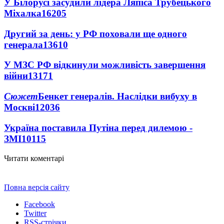
У Білорусі засудили лідера Ляпіса Трубецького
Міхалка
16205
Другий за день: у РФ поховали ще одного
генерала
13610
У МЗС РФ відкинули можливість завершення
війни
13171
Сюжет
Бенкет генералів. Наслідки вибуху в
Москві
12036
Україна поставила Путіна перед дилемою -
ЗМІ
10115
Читати коментарі
Повна версія сайту
Facebook
Twitter
RSS-стрічки