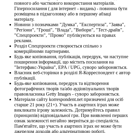
повного або часткового використання матеріалів.
Гіперпосилання ( для інтернет - видань) - повинна бути
розміщена в підзаголовку або в першому абзаці
матеріалу.
Новини з позначками "Думка", "Експертиза", "Заява",
"Регіони", "Гроші", "Влада", "Вибори", "Тест-драйв",
"Спецпроекти", "Промо" публікуються на правах
реклами.
Розділ Спецпроекти створюється спільно з
комерційними партнерами.
Будь яке копіювання, публікація, передрук, чи наступне
поширення інформації, що містить посилання на
"Інтерфакс-Україна", EPA / UPG, суворо забороняється.
Власник веб-сторінки в розділі Я-Корреспондент є автор
публікації.
Будь-яке копіювання, передрук та відтворення
фотографічних творів та/або аудіовізуальних творів
правовласника Getty Images - суворо забороняється.
Матеріали сайту korrespondent.net призначені для осіб
старше 21 року (21+). Участь в азартних іграх може
викликати ігрову залежність. Дотримуйтесь правил
(принципів) відповідальної гри. При виявленні перших
ознак залежності негайно зверніться до спеціаліста.
Пам'ятайте, що участь в азартних іграх не може бути
джерелом доходів або альтернативою роботі.