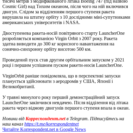
тисячі метрів з модифікованого літака Boeing 747 (під назвою
Cosmic Girl) над Тихим океаном, після чого на ній включився
двигун. Слідом за відділенням першого ступеня ракета
вирушила на штатну орбіту з 10 дослідними міні-супутниками
американських університетів і NASA.
Двоступенева ракета-носій повітряного старту LauncherOne
розробляється компанією Virgin Orbit з 2007 року. Ракета
здатна виводити до 300 кг корисного навантаження на
сонячно-синхронну орбіту висотою 500 км.
Проведений пуск став другим орбітальним запуском у 2021
році і першим успішним пуском ракети-носія LauncherOne.
VirginOrbit раніше повідомляла, що в перспективі запуски
планується здійснювати з аеродромів у США, Японії і
Великобританії.
У травні минулого року перший демонстраційний запуск
LauncherOne закінчився невдачею. Після відділення від літака
ракета через відмову двигунів першого ступеня впала в океан.
Новини від
Корреспондент.net
в Telegram. Підписуйтесь на
наш канал
https://t.me/korrespondentnet
Читайте Korrespondent.net в Google News