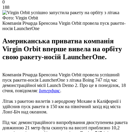
0
188
Фото: Virgin Orbit
Компанія Річарда Бренсона Virgin Orbit провела пуск ракети-
носія LauncherOne
Американська приватна компанія
Virgin Orbit вперше вивела на орбіту
свою ракету-носій LauncherOne.
Компанія Річарда Бренсона Virgin Orbit провела успішний
пуск ракети-носія LauncherOne з літака Boing 747 під час
демонстраційної місії Launch Demo 2. Про це в понеділок, 18
січня, повідомляє
Інтерфакс
.
Літак з ракетою вилетів з аеродрому Мохаве в Каліфорнії і
здійснив пуск ракети в 150 км на північний захід від міста
Лонґ-Біч над океаном.
Під час демонстраційного випробування двоступенева ракета
довжиною 21 метр була скинута на висоті приблизно 10,2