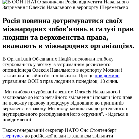
Затримання Олексія Навального в аеропорту Шереметьєво
Росія повинна дотримуватися своїх
міжнародних зобов'язань в галузі прав
людини та верховенства права,
вважають в міжнародних організаціях.
В Організації Об'єднаних Націй висловили глибоку
стурбованість у зв'язку із затриманням російського
опозиціонера Олексія Навального в аеропорту Москви і
закликали негайно його звільнити. Про це
повідомило
управління ООН з прав людини в понеділок, 18 січня.
"Ми глибоко стурбовані арештом Олексія Навального і
закликаємо до його негайного звільнення і поваги його прав
на належну правову процедуру відповідно до принципів
верховенства закону. Ми знову закликаємо до ретельного і
неупередженого розслідування його отруєння", - йдеться в
повідомленні.
Також генеральний секретар НАТО Єнс Столтенберг
звернувся
до російської влади із закликом звільнити