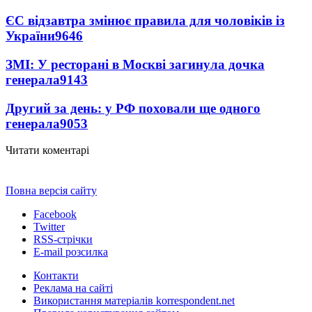
ЄС відзавтра змінює правила для чоловіків із
України
9646
ЗМІ: У ресторані в Москві загинула дочка
генерала
9143
Другий за день: у РФ поховали ще одного
генерала
9053
Читати коментарі
Повна версія сайту
Facebook
Twitter
RSS-стрічки
E-mail розсилка
Контакти
Реклама на сайті
Використання матеріалів korrespondent.net