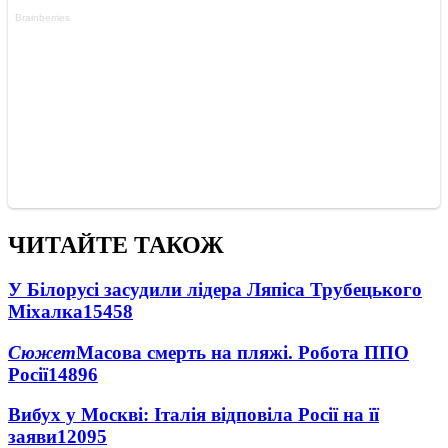
ЧИТАЙТЕ ТАКОЖ
У Білорусі засудили лідера Ляпіса Трубецького
Міхалка
15458
Сюжет
Масова смерть на пляжі. Робота ППО
Росії
14896
Вибух у Москві: Італія відповіла Росії на її
заяви
12095