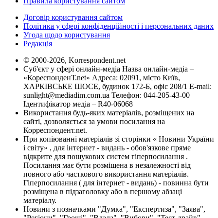
Правила користування сайтом
Договір користування сайтом
Політика у сфері конфіденційності і персональних даних
Угода щодо користування
Редакція
© 2000-2026, Korrespondent.net
Суб'єкт у сфері онлайн-медіа Назва онлайн-медіа –
«КореспонденТ.net» Адреса: 02091, місто Київ,
ХАРКІВСЬКЕ ШОСЕ, будинок 172-Б, офіс 208/1 E-mail:
sunlight@mediadim.com.ua
Телефон: 044-205-43-00
Ідентифікатор медіа – R40-06068
Використання будь-яких матеріалів, розміщених на
сайті, дозволяється за умови посилання на
Корреспондент.net.
При копіюванні матеріалів зі сторінки « Новини України
і світу» , для інтернет - видань - обов'язкове пряме
відкрите для пошукових систем гіперпосилання .
Посилання має бути розміщена в незалежності від
повного або часткового використання матеріалів.
Гіперпосилання ( для інтернет - видань) - повинна бути
розміщена в підзаголовку або в першому абзаці
матеріалу.
Новини з позначками "Думка", "Експертиза", "Заява",
"Регіони", "Гроші", "Влада", "Вибори", "Тест-драйв",