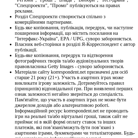
"Спецпроекти", "Промо" публікуються на правах
реклами.
Розділ Спецпроекти створюється спільно з
комерційними партнерами.
Будь яке копіювання, публікація, передрук, чи наступне
поширення інформації, що містить посилання на
"Інтерфакс-Україна", EPA / UPG, суворо забороняється.
Власник веб-сторінки в розділі Я-Корреспондент є автор
публікації.
Будь-яке копіювання, передрук та відтворення
фотографічних творів та/або аудіовізуальних творів
правовласника Getty Images - суворо забороняється.
Матеріали сайту korrespondent.net призначені для осіб
старше 21 року (21+). Участь в азартних іграх може
викликати ігрову залежність. Дотримуйтесь правил
(принципів) відповідальної гри. При виявленні перших
ознак залежності негайно зверніться до спеціаліста.
Пам'ятайте, що участь в азартних іграх не може бути
джерелом доходів або альтернативою роботі.
Інформаційний ресурс korrespondent.net не проводить
ігри на реальні та/або віртуальні гроші, також сайт не
приймає ні в якій формі оплату ставок та інших
платежів, які пов’язані/можуть бути пов’язані з
азартними іграми, букмекерами чи тоталізаторами. Будь-