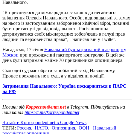
Навального.
"Я приєднуюся до міжнародних закликів до негайного
звільнення Олексія Навального. Особи, відповідальні за замах
на нього із застосуванням забороненої хімічної зброї, повинні
бути притягнуті до відповідальності. Росія повинна
дотримуватися своїх міжнародних зобов'язань в галузі прав
людини та верховенства права", - написав він у Twitter.
Нагадаємо, 17 січня
Навальний був затриманий в аеропорту
Москви
при проходженні паспортного контролю. В цей же
день були затримані майже 70 прихильників опозиціонера.
Сьогодні суд має обрати запобіжний захід Навальному.
Процес проходить не в суді, а у відділенні поліції.
Затримання Навального: Україна поскаржиться в ПАРЄ
на РФ
Новини від
Корреспондент.net
в Telegram. Підписуйтесь на
наш канал
https://t.me/korrespondentnet
Читайте Korrespondent.net в Google News
ТЕГИ:
Россия
,
НАТО
,
Оппозиция
,
ООН
,
Навальный
,
российская оппозиция