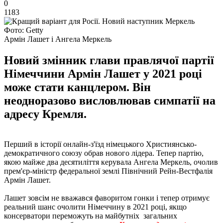
0
1183
Фото: Getty
Армін Лашет і Ангела Меркель
Новий змінник глави правлячої партії
Німеччини Армін Лашет у 2021 році
може стати канцлером. Він
неодноразово висловлював симпатії на
адресу Кремля.
Перший в історії онлайн-з'їзд німецького Християнсько-
демократичного союзу обрав нового лідера. Тепер партію,
якою майже два десятиліття керувала Ангела Меркель, очолив
прем'єр-міністр федеральної землі Північний Рейн-Вестфалія
Армін Лашет.
Лашет зовсім не вважався фаворитом гонки і тепер отримує
реальний шанс очолити Німеччину в 2021 році, якщо
консерватори переможуть на майбутніх загальних