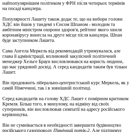
найпопулярнішим політиком у ФРН після чотирьох термінів
на посаді канцлера.
Популярності Лашету також додає те, що на вибори голови
ХДС він йшов у тандемі з Єнсом Шпаном - молодим та
амбітним міністром охорони здоров'я, рейтинг якого хвиля
коронавірусу винесла на друге місце після канцлера. Шпан
буде заступником Лашета.
Сама Ангела Меркель від рекомендацій утримувалася, але
глава її адміністрації, впливовий закулісний політичний
менеджер Хельге Браун висловлювався на користь людини,
що має урядовий досвід. А серед кандидатів таким був тільки
Лашет.
Він продовжить ліберально-центристський курс Меркель, як у
самій Німеччині, так і в зовнішній політиці.
Серед кандидатів на голову ХДС Лашет є помірним критиком
Кремля. Більш того, в минулому, на відміну від своїх
суперників, він висловлював симпатії на адресу російського
керівництва.
Він не сумнівається в необхідності завершити будівництво
російського газопроводу
Північний потік-2
. Але підтримує