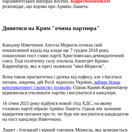
парламентських виборах восени.
Корреспондент.net
розповідає, що відомо про Арміна Лашета.
Дивитися на Крим "очима партнера"
Канцлер Німеччини Ангела Меркель почала свій
неквапливий відхід від влади ще 7 грудня 2018 року,
покинувши пост глави партії Християнсько-демократичний
союз. Тоді політичну силу очолила Аннегрет Крамп-
Карренбауер, яку в пресі називали "міні-Меркель".
Вона також прагматична і далека від пафосу, але з багатьох
питань, зокрема, дій Росії відносно України,
займає більш
консервативну і жорстку позицію
. Однак Крамп-Карренбауер
відмовилася очолювати партію і висуватися в канцлери.
16 січня 2021 року відбувся новий з'їзд ХДС, на якому
головою партії обрали Арміна Лашета. Однак він залишив
відкритим питання про те, чи буде він висуватися кандидатом
на пост канцлера Німеччини.
Лашет - близький і вірний союзник Меркель, яка залишається