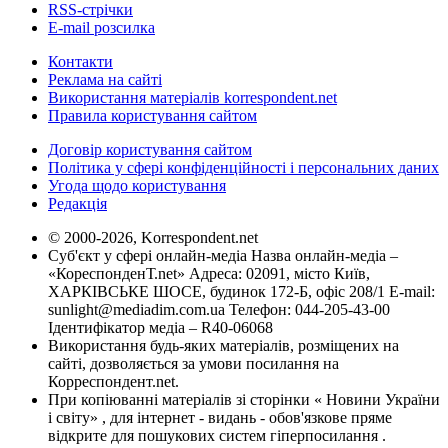
RSS-стрічки
E-mail розсилка
Контакти
Реклама на сайті
Використання матеріалів korrespondent.net
Правила користування сайтом
Договір користування сайтом
Політика у сфері конфіденційності і персональних даних
Угода щодо користування
Редакція
© 2000-2026, Korrespondent.net
Суб'єкт у сфері онлайн-медіа Назва онлайн-медіа –
«КореспонденТ.net» Адреса: 02091, місто Київ,
ХАРКІВСЬКЕ ШОСЕ, будинок 172-Б, офіс 208/1 E-mail:
sunlight@mediadim.com.ua
Телефон: 044-205-43-00
Ідентифікатор медіа – R40-06068
Використання будь-яких матеріалів, розміщених на
сайті, дозволяється за умови посилання на
Корреспондент.net.
При копіюванні матеріалів зі сторінки « Новини України
і світу» , для інтернет - видань - обов'язкове пряме
відкрите для пошукових систем гіперпосилання .