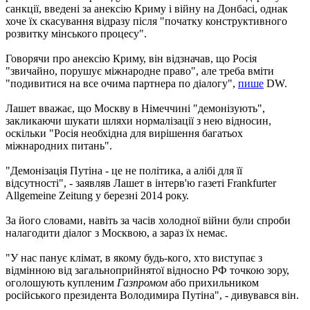
санкції, введені за анексію Криму і війну на Донбасі, однак
хоче їх скасування відразу після "початку конструктивного
розвитку мінського процесу".
Говорячи про анексію Криму, він відзначав, що Росія
"звичайно, порушує міжнародне право", але треба вміти
"подивитися на все очима партнера по діалогу",
пише
DW.
Лашет вважає, що Москву в Німеччині "демонізують",
закликаючи шукати шляхи нормалізації з нею відносин,
оскільки "Росія необхідна для вирішення багатьох
міжнародних питань".
"Демонізація Путіна - це не політика, а алібі для її
відсутності", - заявляв Лашет в інтерв'ю газеті Frankfurter
Allgemeine Zeitung у березні 2014 року.
За його словами, навіть за часів холодної війни були спроби
налагодити діалог з Москвою, а зараз їх немає.
"У нас панує клімат, в якому будь-кого, хто виступає з
відмінною від загальноприйнятої відносно РФ точкою зору,
оголошують купленим
Газпромом
або прихильником
російського президента Володимира Путіна", - дивувався він.