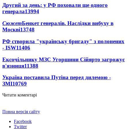
Другий за день: у РФ поховали ще одного
генерала
13994
Сюжет
Бенкет генералів. Наслідки вибуху в
Москві
13748
РФ створила "українську бригаду" з полонених
- ISW
11406
Ексочільнику МЗС Угорщини Сійярто загрожує
в'язниця
11388
Україна поставила Путіна перед дилемою -
ЗМІ
10769
Читати коментарі
Повна версія сайту
Facebook
Twitter