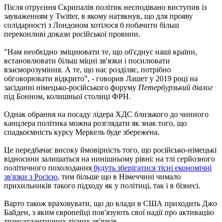
Після отруєння Скрипалів політик несподівано виступив із
зауваженням у Twitter, в якому натякнув, що для прояву
солідарності з Лондоном хотілося б побачити більш
переконливі докази російської провини.
"Нам необхідно зміцнювати те, що об'єднує наші країни,
встановлювати більш міцні зв'язки і посилювати
взаєморозуміння. А те, що нас розділяє, потрібно
обговорювати відкрито", - говорив Лашет у 2019 році на
засіданні німецько-російського форуму
Петербурзький діалог
під Бонном, колишньої столиці ФРН.
Однак обрання на посаду лідера ХДС близького до чинного
канцлера політика можна розглядати як знак того, що
спадкоємність курсу Меркель буде збережена.
Це передбачає високу ймовірність того, що російсько-німецькі
відносини залишаться на нинішньому рівні: на тлі серйозного
політичного похолодання
будуть зберігатися тісні економічні
зв'язки з Росією
, тим більше що в Німеччині чимало
прихильників такого підходу як у політиці, так і в бізнесі.
Варто також враховувати, що до влади в США приходить Джо
Байден, з яким європейці пов'язують свої надії про активацію
трансатлантичних тісних зв'язків.