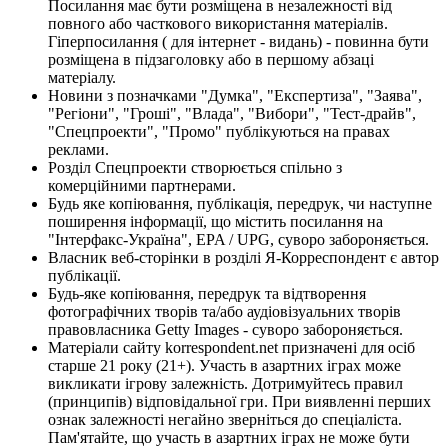
Посилання має бути розміщена в незалежності від
повного або часткового використання матеріалів.
Гіперпосилання ( для інтернет - видань) - повинна бути
розміщена в підзаголовку або в першому абзаці
матеріалу.
Новини з позначками "Думка", "Експертиза", "Заява",
"Регіони", "Гроші", "Влада", "Вибори", "Тест-драйв",
"Спецпроекти", "Промо" публікуються на правах
реклами.
Розділ Спецпроекти створюється спільно з
комерційними партнерами.
Будь яке копіювання, публікація, передрук, чи наступне
поширення інформації, що містить посилання на
"Інтерфакс-Україна", EPA / UPG, суворо забороняється.
Власник веб-сторінки в розділі Я-Корреспондент є автор
публікації.
Будь-яке копіювання, передрук та відтворення
фотографічних творів та/або аудіовізуальних творів
правовласника Getty Images - суворо забороняється.
Матеріали сайту korrespondent.net призначені для осіб
старше 21 року (21+). Участь в азартних іграх може
викликати ігрову залежність. Дотримуйтесь правил
(принципів) відповідальної гри. При виявленні перших
ознак залежності негайно зверніться до спеціаліста.
Пам'ятайте, що участь в азартних іграх не може бути