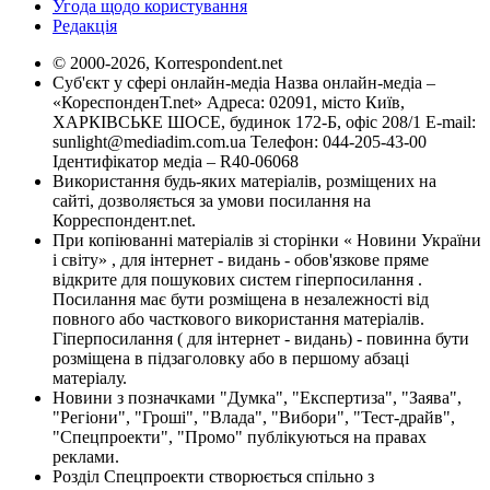
Угода щодо користування
Редакція
© 2000-2026, Korrespondent.net
Суб'єкт у сфері онлайн-медіа Назва онлайн-медіа –
«КореспонденТ.net» Адреса: 02091, місто Київ,
ХАРКІВСЬКЕ ШОСЕ, будинок 172-Б, офіс 208/1 E-mail:
sunlight@mediadim.com.ua
Телефон: 044-205-43-00
Ідентифікатор медіа – R40-06068
Використання будь-яких матеріалів, розміщених на
сайті, дозволяється за умови посилання на
Корреспондент.net.
При копіюванні матеріалів зі сторінки « Новини України
і світу» , для інтернет - видань - обов'язкове пряме
відкрите для пошукових систем гіперпосилання .
Посилання має бути розміщена в незалежності від
повного або часткового використання матеріалів.
Гіперпосилання ( для інтернет - видань) - повинна бути
розміщена в підзаголовку або в першому абзаці
матеріалу.
Новини з позначками "Думка", "Експертиза", "Заява",
"Регіони", "Гроші", "Влада", "Вибори", "Тест-драйв",
"Спецпроекти", "Промо" публікуються на правах
реклами.
Розділ Спецпроекти створюється спільно з