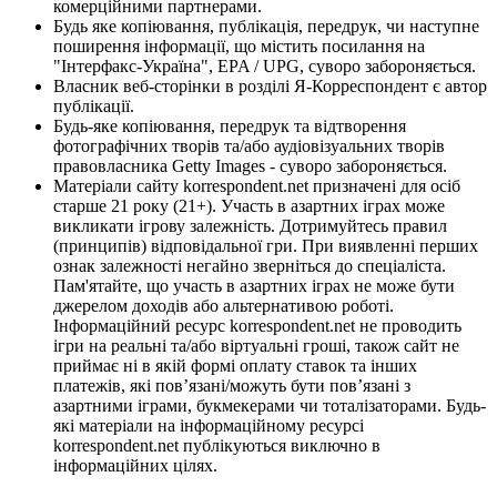
комерційними партнерами.
Будь яке копіювання, публікація, передрук, чи наступне
поширення інформації, що містить посилання на
"Інтерфакс-Україна", EPA / UPG, суворо забороняється.
Власник веб-сторінки в розділі Я-Корреспондент є автор
публікації.
Будь-яке копіювання, передрук та відтворення
фотографічних творів та/або аудіовізуальних творів
правовласника Getty Images - суворо забороняється.
Матеріали сайту korrespondent.net призначені для осіб
старше 21 року (21+). Участь в азартних іграх може
викликати ігрову залежність. Дотримуйтесь правил
(принципів) відповідальної гри. При виявленні перших
ознак залежності негайно зверніться до спеціаліста.
Пам'ятайте, що участь в азартних іграх не може бути
джерелом доходів або альтернативою роботі.
Інформаційний ресурс korrespondent.net не проводить
ігри на реальні та/або віртуальні гроші, також сайт не
приймає ні в якій формі оплату ставок та інших
платежів, які пов’язані/можуть бути пов’язані з
азартними іграми, букмекерами чи тоталізаторами. Будь-
які матеріали на інформаційному ресурсі
korrespondent.net публікуються виключно в
інформаційних цілях.