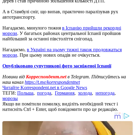
дерев і став причиною збільшення кількості ДТП.
А в Стамбулі сніг, що випав, практично паралізував рух
автотранспорту.
Нагадаємо, минулого тижня
в Іспанію прийшли рекордні
морози
. У багатьох районах центральної Іспанії пройшов
найбільший за останні півстоліття снігопад.
Нагадаємо,
в Україні на цьому тижні також продовжаться
морози
. При цьому нових опадів не очікується.
Опубліковано супутникові фото засніженої Іспанії
Новини від
Корреспондент.net
в Telegram. Підписуйтесь на
наш канал
https://t.me/korrespondentnet
Читайте Korrespondent.net в Google News
ТЕГИ:
Польша
,
погода
,
Германия
,
холода
,
непогода
,
морозы
Якщо ви помітили помилку, виділіть необхідний текст і
натисніть Ctrl + Enter, щоб повідомити про це редакцію.