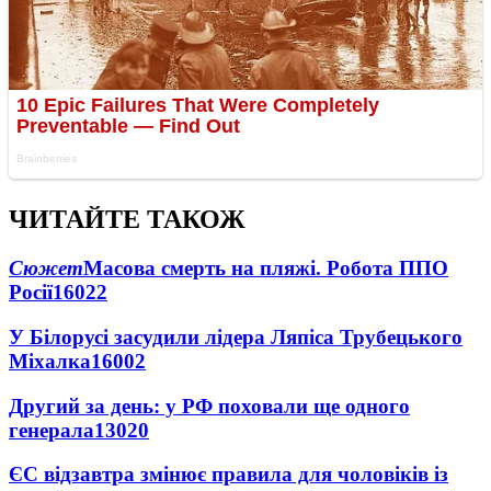
ЧИТАЙТЕ ТАКОЖ
Сюжет
Масова смерть на пляжі. Робота ППО
Росії
16022
У Білорусі засудили лідера Ляпіса Трубецького
Міхалка
16002
Другий за день: у РФ поховали ще одного
генерала
13020
ЄС відзавтра змінює правила для чоловіків із