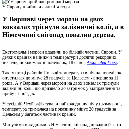
У Європу прийшли сильні холоди
У Варшаві через морози на двох
вокзалах тріснули залізничні колії, а в
Німеччині снігопад повалив дерева.
Екстремальні морози вдарили по більшій частині Європи. У
деяких країнах найнижчі температури досягли рекордних
значень, повідомляє в понеділок, 18 січня,
Associated Press
.
Так, у низці районів Польщі температура в ніч на понеділок
опустилася до мінус 28 градусів за Цельсієм - вперше за 11
років. А у Варшаві через морози на двох вокзалах тріснули
залізничні колії, що призвело до затримок у відправленні та
прибутті поїздів.
У сусідній Чехії зафіксували найхолоднішу ніч у цьому році,
температура трималася на показнику мінус 20 градусів за
Цельсієм у багатьох частинах країни.
Минулими вихідними в Німеччині снігопад повалив багато