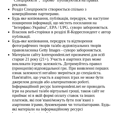
"Спецпроекти", "Промо" публікуються на правах
реклами.
Розділ Спецпроекти створюється спільно з
комерційними партнерами.
Будь яке копіювання, публікація, передрук, чи наступне
поширення інформації, що містить посилання на
"Інтерфакс-Україна", EPA / UPG, суворо забороняється.
Власник веб-сторінки в розділі Я-Корреспондент є автор
публікації.
Будь-яке копіювання, передрук та відтворення
фотографічних творів та/або аудіовізуальних творів
правовласника Getty Images - суворо забороняється.
Матеріали сайту korrespondent.net призначені для осіб
старше 21 року (21+). Участь в азартних іграх може
викликати ігрову залежність. Дотримуйтесь правил
(принципів) відповідальної гри. При виявленні перших
ознак залежності негайно зверніться до спеціаліста.
Пам'ятайте, що участь в азартних іграх не може бути
джерелом доходів або альтернативою роботі.
Інформаційний ресурс korrespondent.net не проводить
ігри на реальні та/або віртуальні гроші, також сайт не
приймає ні в якій формі оплату ставок та інших
платежів, які пов’язані/можуть бути пов’язані з
азартними іграми, букмекерами чи тоталізаторами. Будь-
які матеріали на інформаційному ресурсі