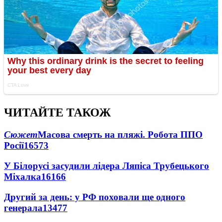
ЧИТАЙТЕ ТАКОЖ
Сюжет
Масова смерть на пляжі. Робота ППО
Росії
16573
У Білорусі засудили лідера Ляпіса Трубецького
Міхалка
16166
Другий за день: у РФ поховали ще одного
генерала
13477