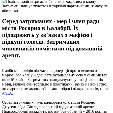
Затримані звинувачуються в торгівлі наркотиками, замаху на
вбивство
Серед затриманих - мер і член ради
міста Росарно в Калабрії. Їх
підозрюють у зв'язках з мафією і
підкупі голосів. Затриманих
чиновників помістили під домашній
арешт.
Італійська поліція під час спецоперації проти великого
мафіозного клану Ндрангета затримала 49 осіб у семи містах
по всій країні. Затриманих звинувачують у низці злочинів
мафії, включаючи торгівлю наркотиками, замах на вбивство,
лихварство, незаконне зберігання зброї і підкуп голосів, пише
ANSA
.
Серед затриманих - мер калабрійського міста Росарно
Джузеппе Іда. Він відправлений під домашній арешт.
Правоохоронці вважають, що він був обраний у 2016 році за