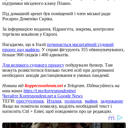
підтримки місцевого клану Пізано.
Під домашній арешт був поміщений і член міської ради
Росарно Доменіко Скріва.
За інформацією видання, Ндрангета, зокрема, контролює
торгівлю кокаїном у Європі.
Нагадаємо, що в Італії
починається масштабний судовий
процес над мафією
. У справі фігурують 355 обвинувачуваних,
більше 900 свідків і 400 адвокатів.
Для великого судового процесу
побудували бункер. Там
можуть розміститися близько тисячі осіб при дотриманні
необхідних заходів дистанціювання в умовах пандемії.
Новини від
Корреспондент.net
в Telegram. Підписуйтесь на
наш канал
https://t.me/korrespondentnet
Читайте Korrespondent.net в Google News
ТЕГИ:
преступления
,
Италия
,
полиция
,
мафия
,
задержание
Якщо ви помітили помилку, виділіть необхідний текст і
натисніть Ctrl + Enter, щоб повідомити про це редакцію.