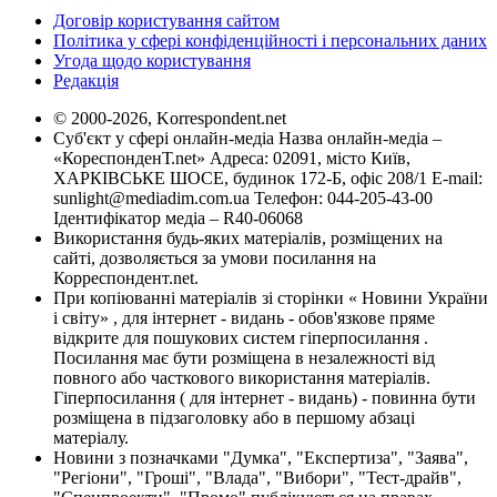
Договір користування сайтом
Політика у сфері конфіденційності і персональних даних
Угода щодо користування
Редакція
© 2000-2026, Korrespondent.net
Суб'єкт у сфері онлайн-медіа Назва онлайн-медіа –
«КореспонденТ.net» Адреса: 02091, місто Київ,
ХАРКІВСЬКЕ ШОСЕ, будинок 172-Б, офіс 208/1 E-mail:
sunlight@mediadim.com.ua
Телефон: 044-205-43-00
Ідентифікатор медіа – R40-06068
Використання будь-яких матеріалів, розміщених на
сайті, дозволяється за умови посилання на
Корреспондент.net.
При копіюванні матеріалів зі сторінки « Новини України
і світу» , для інтернет - видань - обов'язкове пряме
відкрите для пошукових систем гіперпосилання .
Посилання має бути розміщена в незалежності від
повного або часткового використання матеріалів.
Гіперпосилання ( для інтернет - видань) - повинна бути
розміщена в підзаголовку або в першому абзаці
матеріалу.
Новини з позначками "Думка", "Експертиза", "Заява",
"Регіони", "Гроші", "Влада", "Вибори", "Тест-драйв",