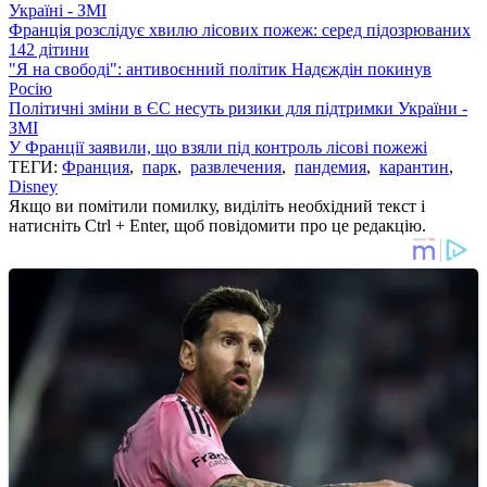
Україні - ЗМІ
Франція розслідує хвилю лісових пожеж: серед підозрюваних
142 дітини
"Я на свободі": антивоєнний політик Надєждін покинув
Росію
Політичні зміни в ЄС несуть ризики для підтримки України -
ЗМІ
У Франції заявили, що взяли під контроль лісові пожежі
ТЕГИ:
Франция
,
парк
,
развлечения
,
пандемия
,
карантин
,
Disney
Якщо ви помітили помилку, виділіть необхідний текст і
натисніть Ctrl + Enter, щоб повідомити про це редакцію.