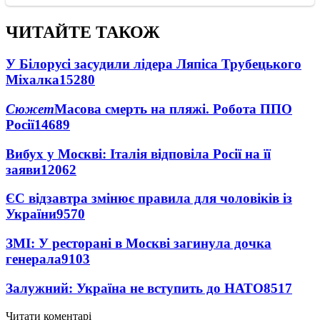
ЧИТАЙТЕ ТАКОЖ
У Білорусі засудили лідера Ляпіса Трубецького
Міхалка
15280
Сюжет
Масова смерть на пляжі. Робота ППО
Росії
14689
Вибух у Москві: Італія відповіла Росії на її
заяви
12062
ЄС відзавтра змінює правила для чоловіків із
України
9570
ЗМІ: У ресторані в Москві загинула дочка
генерала
9103
Залужний: Україна не вступить до НАТО
8517
Читати коментарі