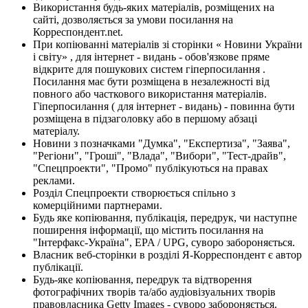
Використання будь-яких матеріалів, розміщених на
сайті, дозволяється за умови посилання на
Корреспондент.net.
При копіюванні матеріалів зі сторінки « Новини України
і світу» , для інтернет - видань - обов'язкове пряме
відкрите для пошукових систем гіперпосилання .
Посилання має бути розміщена в незалежності від
повного або часткового використання матеріалів.
Гіперпосилання ( для інтернет - видань) - повинна бути
розміщена в підзаголовку або в першому абзаці
матеріалу.
Новини з позначками "Думка", "Експертиза", "Заява",
"Регіони", "Гроші", "Влада", "Вибори", "Тест-драйв",
"Спецпроекти", "Промо" публікуються на правах
реклами.
Розділ Спецпроекти створюється спільно з
комерційними партнерами.
Будь яке копіювання, публікація, передрук, чи наступне
поширення інформації, що містить посилання на
"Інтерфакс-Україна", EPA / UPG, суворо забороняється.
Власник веб-сторінки в розділі Я-Корреспондент є автор
публікації.
Будь-яке копіювання, передрук та відтворення
фотографічних творів та/або аудіовізуальних творів
правовласника Getty Images - суворо забороняється.