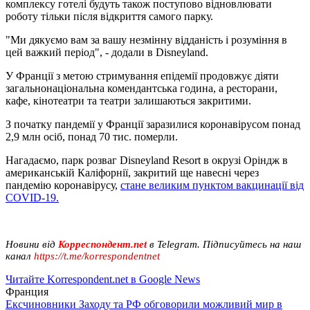
комплексу готелі будуть також поступово відновлювати
роботу тільки після відкриття самого парку.
"Ми дякуємо вам за вашу незмінну відданість і розуміння в
цей важкий період", - додали в Disneyland.
У Франції з метою стримування епідемії продовжує діяти
загальнонаціональна комендантська година, а ресторани,
кафе, кінотеатри та театри залишаються закритими.
З початку пандемії у Франції заразилися коронавірусом понад
2,9 млн осіб, понад 70 тис. померли.
Нагадаємо, парк розваг Disneyland Resort в окрузі Оріндж в
американській Каліфорнії, закритий ще навесні через
пандемію коронавірусу,
стане великим пунктом вакцинації від
COVID-19.
Новини від
Корреспондент.net
в Telegram. Підписуйтесь на наш
канал
https://t.me/korrespondentnet
Читайте Korrespondent.net в Google News
Франция
Ексчиновники Заходу та РФ обговорили можливий мир в