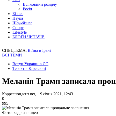
Всі новини розділу
Росія
Бізнес
Наука
Шоу-бізнес
Спорт
Lifestyle
БЛОГИ ЧИТАЧІВ
СПЕЦТЕМА:
Війна в Ірані
ВСІ ТЕМИ
Вступ України в ЄС
Теракт в Барселоні
Меланія Трамп записала про
Корреспондент.net, 19 січня 2021, 12:43
0
995
Фото: кадр из видео