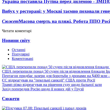
Україна поставила Путіна перед дилемою - ЗМІ
10
Вибух у ресторані: у Москві таємно поховали ген
Сюжет
Масова смерть на пляжі. Робота ППО Росі
Читати коментарі
Новини світу
Останні
Популярні
Коментовані
США перехопили понад 50 суден після відновлення блокади Ір
Пентагон придбає лазери для боротьби з дронами на $400 млн -
ЄС відреагував на "пекельні санкції" США проти Росії
Трамп різко відреагував на рішення суду щодо бальної зали
Захід попередив Росію щодо її нових дій у Грузії
Сюжети