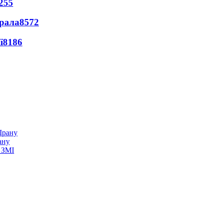
255
ерала
8572
ї
8186
ану
 ЗМІ