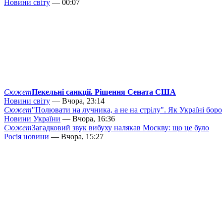
Новини світу
— 00:07
Сюжет
Пекельні санкції. Рішення Сената США
Новини світу
— Вчора, 23:14
Сюжет
"Полювати на лучника, а не на стрілу". Як Україні бор
Новини України
— Вчора, 16:36
Сюжет
Загадковий звук вибуху налякав Москву: що це було
Росія новини
— Вчора, 15:27