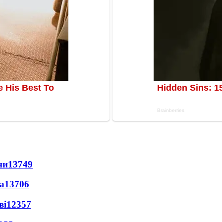
ни
13749
а
13706
ві
12357