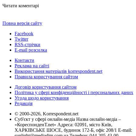
Читати коментарі
Повна версія сайту
Facebook
Twitter
RSS-стрічки
E-mail розсилка
Контакти
Реклама на сайті
Використання матеріалів korrespondent.net
Правила користування сайтом
Договір користування сайтом
Політика у сфері конфіденційності і персональних даних
Угода щодо користування
Редакція
© 2000-2026, Korrespondent.net
Суб'єкт у сфері онлайн-медіа Назва онлайн-медіа –
«КореспонденТ.net» Адреса: 02091, місто Київ,
ХАРКІВСЬКЕ ШОСЕ, будинок 172-Б, офіс 208/1 E-mail:
sunlight@mediadim.com.ua
Телефон: 044-205-43-00