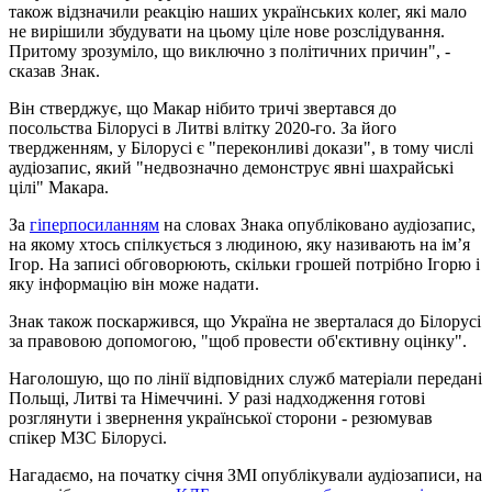
також відзначили реакцію наших українських колег, які мало
не вирішили збудувати на цьому ціле нове розслідування.
Притому зрозуміло, що виключно з політичних причин", -
сказав Знак.
Він стверджує, що Макар нібито тричі звертався до
посольства Білорусі в Литві влітку 2020-го. За його
твердженням, у Білорусі є "переконливі докази", в тому числі
аудіозапис, який "недвозначно демонструє явні шахрайські
цілі" Макара.
За
гіперпосиланням
на словах Знака опубліковано аудіозапис,
на якому хтось спілкується з людиною, яку називають на ім’я
Ігор. На записі обговорюють, скільки грошей потрібно Ігорю і
яку інформацію він може надати.
Знак також поскаржився, що Україна не зверталася до Білорусі
за правовою допомогою, "щоб провести об'єктивну оцінку".
Наголошую, що по лінії відповідних служб матеріали передані
Польщі, Литві та Німеччині. У разі надходження готові
розглянути і звернення української сторони - резюмував
спікер МЗС Білорусі.
Нагадаємо, на початку січня ЗМІ опублікували аудіозаписи, на