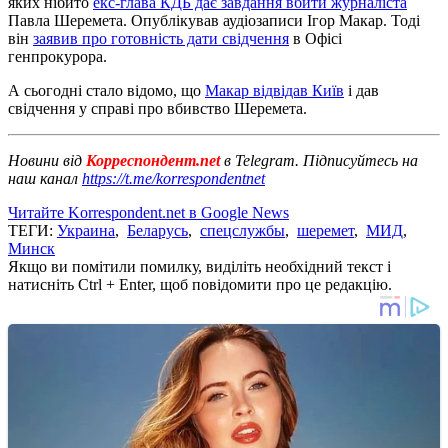
яких нібито
екс-глава КДБ дає завдання вбити журналіста
Павла Шеремета. Опублікував аудіозаписи Ігор Макар. Тоді
він
заявив про готовність дати свідчення
в Офісі
генпрокурора.
А сьогодні стало відомо, що
Макар відвідав Київ
і дав
свідчення у справі про вбивство Шеремета.
Новини від
Корреспондент.net
в Telegram. Підписуйтесь на
наш канал
https://t.me/korrespondentnet
Читайте Korrespondent.net в Google News
ТЕГИ:
Украина
,
Беларусь
,
спецслужбы
,
шеремет
,
МИД
,
Минск
Якщо ви помітили помилку, виділіть необхідний текст і
натисніть Ctrl + Enter, щоб повідомити про це редакцію.