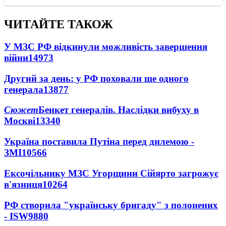
ЧИТАЙТЕ ТАКОЖ
У МЗС РФ відкинули можливість завершення
війни
14973
Другий за день: у РФ поховали ще одного
генерала
13877
Сюжет
Бенкет генералів. Наслідки вибуху в
Москві
13340
Україна поставила Путіна перед дилемою -
ЗМІ
10566
Ексочільнику МЗС Угорщини Сійярто загрожує
в'язниця
10264
РФ створила "українську бригаду" з полонених
- ISW
9880