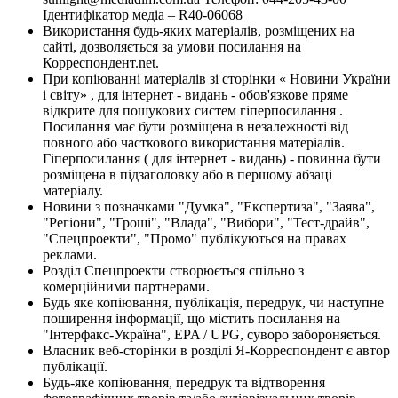
Ідентифікатор медіа – R40-06068
Використання будь-яких матеріалів, розміщених на
сайті, дозволяється за умови посилання на
Корреспондент.net.
При копіюванні матеріалів зі сторінки « Новини України
і світу» , для інтернет - видань - обов'язкове пряме
відкрите для пошукових систем гіперпосилання .
Посилання має бути розміщена в незалежності від
повного або часткового використання матеріалів.
Гіперпосилання ( для інтернет - видань) - повинна бути
розміщена в підзаголовку або в першому абзаці
матеріалу.
Новини з позначками "Думка", "Експертиза", "Заява",
"Регіони", "Гроші", "Влада", "Вибори", "Тест-драйв",
"Спецпроекти", "Промо" публікуються на правах
реклами.
Розділ Спецпроекти створюється спільно з
комерційними партнерами.
Будь яке копіювання, публікація, передрук, чи наступне
поширення інформації, що містить посилання на
"Інтерфакс-Україна", EPA / UPG, суворо забороняється.
Власник веб-сторінки в розділі Я-Корреспондент є автор
публікації.
Будь-яке копіювання, передрук та відтворення