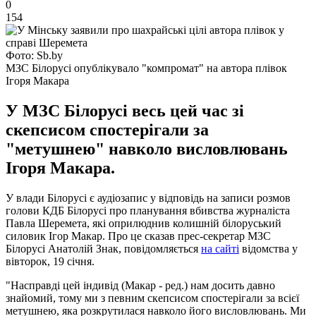
0
154
Фото: Sb.by
МЗС Білорусі опублікувало "компромат" на автора плівок
Ігоря Макара
У МЗС Білорусі весь цей час зі
скепсисом спостерігали за
"метушнею" навколо висловлювань
Ігоря Макара.
У влади Білорусі є аудіозапис у відповідь на записи розмов
голови КДБ Білорусі про планування вбивства журналіста
Павла Шеремета, які оприлюднив колишній білоруський
силовик Ігор Макар. Про це сказав прес-секретар МЗС
Білорусі Анатолій Знак, повідомляється
на сайті
відомства у
вівторок, 19 січня.
"Насправді цей індивід (Макар - ред.) нам досить давно
знайомий, тому ми з певним скепсисом спостерігали за всієї
метушнею, яка розкрутилася навколо його висловлювань. Ми