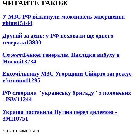
ЧИТАЙТЕ ТАКОЖ
У МЗС РФ відкинули можливість завершення
війни
15144
Другий за день: у РФ поховали ще одного
генерала
13980
Сюжет
Бенкет генералів. Наслідки вибуху в
Москві
13734
Ексочільнику МЗС Угорщини Сійярто загрожує
в'язниця
11295
РФ створила "українську бригаду" з полонених
- ISW
11244
Україна поставила Путіна перед дилемою -
ЗМІ
10751
Читати коментарі