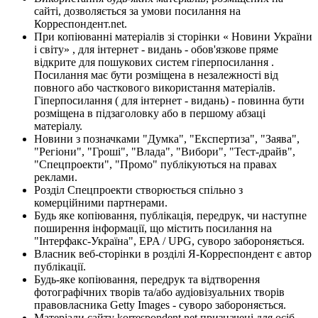
сайті, дозволяється за умови посилання на
Корреспондент.net.
При копіюванні матеріалів зі сторінки « Новини України
і світу» , для інтернет - видань - обов'язкове пряме
відкрите для пошукових систем гіперпосилання .
Посилання має бути розміщена в незалежності від
повного або часткового використання матеріалів.
Гіперпосилання ( для інтернет - видань) - повинна бути
розміщена в підзаголовку або в першому абзаці
матеріалу.
Новини з позначками "Думка", "Експертиза", "Заява",
"Регіони", "Гроші", "Влада", "Вибори", "Тест-драйв",
"Спецпроекти", "Промо" публікуються на правах
реклами.
Розділ Спецпроекти створюється спільно з
комерційними партнерами.
Будь яке копіювання, публікація, передрук, чи наступне
поширення інформації, що містить посилання на
"Інтерфакс-Україна", EPA / UPG, суворо забороняється.
Власник веб-сторінки в розділі Я-Корреспондент є автор
публікації.
Будь-яке копіювання, передрук та відтворення
фотографічних творів та/або аудіовізуальних творів
правовласника Getty Images - суворо забороняється.
Матеріали сайту korrespondent.net призначені для осіб