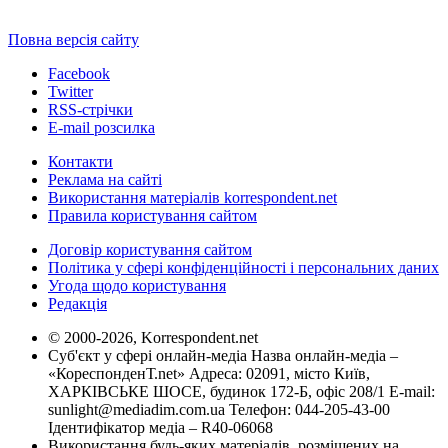
Повна версія сайту
Facebook
Twitter
RSS-стрічки
E-mail розсилка
Контакти
Реклама на сайті
Використання матеріалів korrespondent.net
Правила користування сайтом
Договір користування сайтом
Політика у сфері конфіденційності і персональних даних
Угода щодо користування
Редакція
© 2000-2026, Korrespondent.net
Суб'єкт у сфері онлайн-медіа Назва онлайн-медіа –
«КореспонденТ.net» Адреса: 02091, місто Київ,
ХАРКІВСЬКЕ ШОСЕ, будинок 172-Б, офіс 208/1 E-mail:
sunlight@mediadim.com.ua
Телефон: 044-205-43-00
Ідентифікатор медіа – R40-06068
Використання будь-яких матеріалів, розміщених на