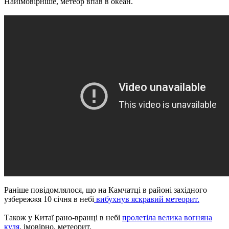
Найімовірніше, метеор впав в океан.
Раніше повідомлялося, що на Камчатці в районі західного
узбережжя 10 січня в небі
вибухнув яскравий метеорит.
Також у Китаї рано-вранці в небі
пролетіла велика вогняна
куля
, імовірно, метеорит.