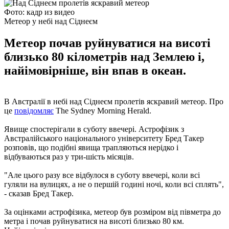
Фото: кадр из видео
Метеор у небі над Сіднеєм
Метеор почав руйнуватися на висоті
близько 80 кілометрів над Землею і,
найімовірніше, він впав в океан.
В Австралії в небі над Сіднеєм пролетів яскравий метеор. Про
це
повідомляє
The Sydney Morning Herald.
Явище спостерігали в суботу ввечері. Астрофізик з
Австралійського національного університету Бред Такер
розповів, що подібні явища трапляються нерідко і
відбуваються раз у три-шість місяців.
"Але цього разу все відбулося в суботу ввечері, коли всі
гуляли на вулицях, а не о першій годині ночі, коли всі сплять",
- сказав Бред Такер.
За оцінками астрофізика, метеор був розміром від півметра до
метра і почав руйнуватися на висоті близько 80 км.