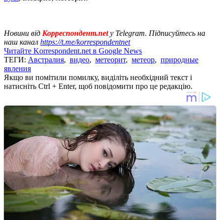
Новини від
Корреспондент.net
у Telegram. Підписуйтесь на
наш канал
https://t.me/korrespondentnet
Читайте Korrespondent.net в Google News
ТЕГИ:
Австралия
,
видео
,
метеорит
,
метеор
,
природные
явления
Якщо ви помітили помилку, виділіть необхідний текст і
натисніть Ctrl + Enter, щоб повідомити про це редакцію.