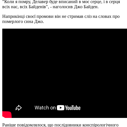
"Коли я помру, Делавер буде вписаний в моє серце, і в серця
всіх нас, всіх Байденів", - наголосив Джо Байден.
Наприкінці своєї промови він не стримав сліз на словах про
померлого сина Джо.
Раніше повідомлялося, що послідовники конспірологічного