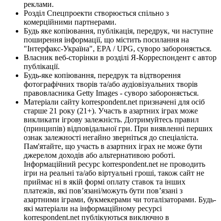
реклами.
Розділ Спецпроекти створюється спільно з
комерційними партнерами.
Будь яке копіювання, публікація, передрук, чи наступне
поширення інформації, що містить посилання на
"Інтерфакс-Україна", EPA / UPG, суворо забороняється.
Власник веб-сторінки в розділі Я-Корреспондент є автор
публікації.
Будь-яке копіювання, передрук та відтворення
фотографічних творів та/або аудіовізуальних творів
правовласника Getty Images - суворо забороняється.
Матеріали сайту korrespondent.net призначені для осіб
старше 21 року (21+). Участь в азартних іграх може
викликати ігрову залежність. Дотримуйтесь правил
(принципів) відповідальної гри. При виявленні перших
ознак залежності негайно зверніться до спеціаліста.
Пам'ятайте, що участь в азартних іграх не може бути
джерелом доходів або альтернативою роботі.
Інформаційний ресурс korrespondent.net не проводить
ігри на реальні та/або віртуальні гроші, також сайт не
приймає ні в якій формі оплату ставок та інших
платежів, які пов’язані/можуть бути пов’язані з
азартними іграми, букмекерами чи тоталізаторами. Будь-
які матеріали на інформаційному ресурсі
korrespondent.net публікуються виключно в