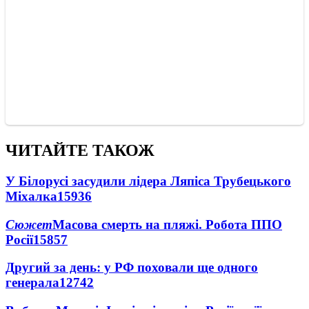
ЧИТАЙТЕ ТАКОЖ
У Білорусі засудили лідера Ляпіса Трубецького
Міхалка
15936
Сюжет
Масова смерть на пляжі. Робота ППО
Росії
15857
Другий за день: у РФ поховали ще одного
генерала
12742