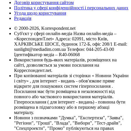
Договір користування сайтом
Політика у сфері конфіденційності і персональних даних
Угода щодо користування
Редакція
© 2000-2026, Korrespondent.net
Суб'єкт у сфері онлайн-медіа Назва онлайн-медіа –
«КореспонденТ.net» Адреса: 02091, місто Київ,
ХАРКІВСЬКЕ ШОСЕ, будинок 172-Б, офіс 208/1 E-mail:
sunlight@mediadim.com.ua
Телефон: 044-205-43-00
Ідентифікатор медіа – R40-06068
Використання будь-яких матеріалів, розміщених на
сайті, дозволяється за умови посилання на
Корреспондент.net.
При копіюванні матеріалів зі сторінки « Новини України
і світу» , для інтернет - видань - обов'язкове пряме
відкрите для пошукових систем гіперпосилання .
Посилання має бути розміщена в незалежності від
повного або часткового використання матеріалів.
Гіперпосилання ( для інтернет - видань) - повинна бути
розміщена в підзаголовку або в першому абзаці
матеріалу.
Новини з позначками "Думка", "Експертиза", "Заява",
"Регіони", "Гроші", "Влада", "Вибори", "Тест-драйв",
"Спецпроекти", "Промо" публікуються на правах