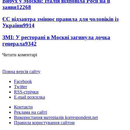
Вибух у Москві: Італія відповіла Росії на її
заяви
12268
ЄС відзавтра змінює правила для чоловіків із
України
9914
ЗМІ: У ресторані в Москві загинула дочка
генерала
9342
Читати коментарі
Повна версія сайту
Facebook
Twitter
RSS-стрічки
E-mail розсилка
Контакти
Реклама на сайті
Використання матеріалів korrespondent.net
Правила користування сайтом