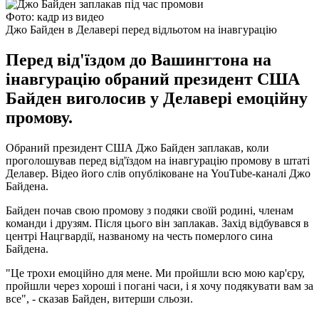
Фото: кадр из видео
Джо Байден в Делавері перед відльотом на інавгурацію
Перед від'їздом до Вашингтона на
інавгурацію обраний президент США
Байден виголосив у Делавері емоційну
промову.
Обраний президент США Джо Байден заплакав, коли
проголошував перед від'їздом на інавгурацію промову в штаті
Делавер. Відео його слів опубліковане на YouTube-каналі Джо
Байдена.
Байден почав свою промову з подяки своїй родині, членам
команди і друзям. Після цього він заплакав. Захід відбувався в
центрі Нацгвардії, названому на честь померлого сина
Байдена.
"Це трохи емоційно для мене. Ми пройшли всю мою кар'єру,
пройшли через хороші і погані часи, і я хочу подякувати вам за
все", - сказав Байден, витерши сльози.