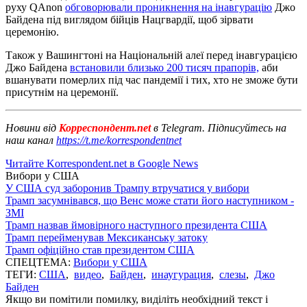
руху QAnon
обговорювали проникнення на інавгурацію
Джо
Байдена під виглядом бійців Нацгвардії, щоб зірвати
церемонію.
Також у Вашингтоні на Національній алеї перед інавгурацією
Джо Байдена
встановили близько 200 тисяч прапорів,
аби
вшанувати померлих під час пандемії і тих, хто не зможе бути
присутнім на церемонії.
Новини від
Корреспондент.net
в Telegram. Підписуйтесь на
наш канал
https://t.me/korrespondentnet
Читайте Korrespondent.net в Google News
Вибори у США
У США суд заборонив Трампу втручатися у вибори
Трамп засумнівався, що Венс може стати його наступником -
ЗМІ
Трамп назвав ймовірного наступного президента США
Трамп перейменував Мексиканську затоку
Трамп офіційно став президентом США
СПЕЦТЕМА:
Вибори у США
ТЕГИ:
США
,
видео
,
Байден
,
инаугурация
,
слезы
,
Джо
Байден
Якщо ви помітили помилку, виділіть необхідний текст і