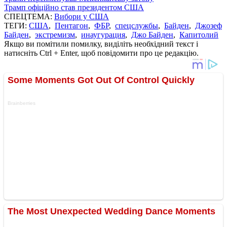
Трамп офіційно став президентом США
СПЕЦТЕМА:
Вибори у США
ТЕГИ:
США
,
Пентагон
,
ФБР
,
спецслужбы
,
Байден
,
Джозеф
Байден
,
экстремизм
,
инаугурация
,
Джо Байден
,
Капитолий
Якщо ви помітили помилку, виділіть необхідний текст і
натисніть Ctrl + Enter, щоб повідомити про це редакцію.