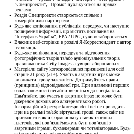
"Спецпроекти", "Промо" публікуються на правах
реклами.
Розділ Спецпроекти створюється спільно з
комерційними партнерами.
Будь яке копіювання, публікація, передрук, чи наступне
поширення інформації, що містить посилання на
"Інтерфакс-Україна", EPA / UPG, суворо забороняється.
Власник веб-сторінки в розділі Я-Корреспондент є автор
публікації.
Будь-яке копіювання, передрук та відтворення
фотографічних творів та/або аудіовізуальних творів
правовласника Getty Images - суворо забороняється.
Матеріали сайту korrespondent.net призначені для осіб
старше 21 року (21+). Участь в азартних іграх може
викликати ігрову залежність. Дотримуйтесь правил
(принципів) відповідальної гри. При виявленні перших
ознак залежності негайно зверніться до спеціаліста.
Пам'ятайте, що участь в азартних іграх не може бути
джерелом доходів або альтернативою роботі.
Інформаційний ресурс korrespondent.net не проводить
ігри на реальні та/або віртуальні гроші, також сайт не
приймає ні в якій формі оплату ставок та інших
платежів, які пов’язані/можуть бути пов’язані з
азартними іграми, букмекерами чи тоталізаторами. Будь-
які матеріали на інформаційному ресурсі