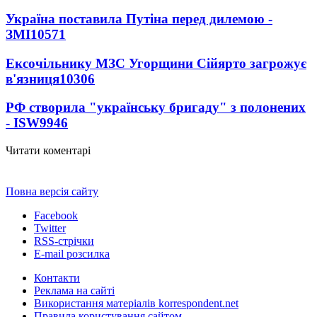
Україна поставила Путіна перед дилемою -
ЗМІ
10571
Ексочільнику МЗС Угорщини Сійярто загрожує
в'язниця
10306
РФ створила "українську бригаду" з полонених
- ISW
9946
Читати коментарі
Повна версія сайту
Facebook
Twitter
RSS-стрічки
E-mail розсилка
Контакти
Реклама на сайті
Використання матеріалів korrespondent.net
Правила користування сайтом