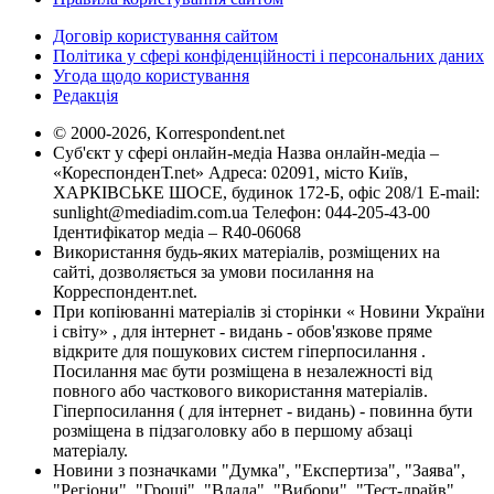
Договір користування сайтом
Політика у сфері конфіденційності і персональних даних
Угода щодо користування
Редакція
© 2000-2026, Korrespondent.net
Суб'єкт у сфері онлайн-медіа Назва онлайн-медіа –
«КореспонденТ.net» Адреса: 02091, місто Київ,
ХАРКІВСЬКЕ ШОСЕ, будинок 172-Б, офіс 208/1 E-mail:
sunlight@mediadim.com.ua
Телефон: 044-205-43-00
Ідентифікатор медіа – R40-06068
Використання будь-яких матеріалів, розміщених на
сайті, дозволяється за умови посилання на
Корреспондент.net.
При копіюванні матеріалів зі сторінки « Новини України
і світу» , для інтернет - видань - обов'язкове пряме
відкрите для пошукових систем гіперпосилання .
Посилання має бути розміщена в незалежності від
повного або часткового використання матеріалів.
Гіперпосилання ( для інтернет - видань) - повинна бути
розміщена в підзаголовку або в першому абзаці
матеріалу.
Новини з позначками "Думка", "Експертиза", "Заява",
"Регіони", "Гроші", "Влада", "Вибори", "Тест-драйв",