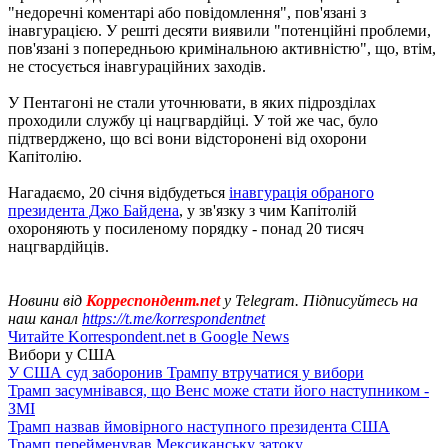
"недоречні коментарі або повідомлення", пов'язані з
інавгурацією. У решті десяти виявили "потенційні проблеми,
пов'язані з попередньою кримінальною активністю", що, втім,
не стосується інавгураційних заходів.
У Пентагоні не стали уточнювати, в яких підрозділах
проходили службу ці нацгвардійці. У той же час, було
підтверджено, що всі вони відсторонені від охорони
Капітолію.
Нагадаємо, 20 січня відбудеться
інавгурація обраного
президента Джо Байдена
, у зв'язку з чим Капітолій
охороняють у посиленому порядку - понад 20 тисяч
нацгвардійців.
Новини від
Корреспондент.net
у Telegram. Підписуйтесь на
наш канал
https://t.me/korrespondentnet
Читайте Korrespondent.net в Google News
Вибори у США
У США суд заборонив Трампу втручатися у вибори
Трамп засумнівався, що Венс може стати його наступником -
ЗМІ
Трамп назвав ймовірного наступного президента США
Трамп перейменував Мексиканську затоку