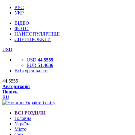
РУС
УКР
ВІДЕО
ФОТО
НАЙПОПУЛЯРНІШІ
СПЕЦПРОЕКТИ
USD
USD
44.5555
EUR
51.4636
Всі курси валют
44.5555
Авторизація
Пошук
RU
ВСІ РОЗДІЛИ
Головна
Україна
Місто
Світ