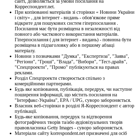
сайті, дозволяється за умови посилання на
Корреспондент.net.
При копіюванні матеріалів зі сторінки « Новини України
і світу» , для інтернет - видань - обов'язкове пряме
відкрите для пошукових систем гіперпосилання .
Посилання має бути розміщена в незалежності від
повного або часткового використання матеріалів.
Гіперпосилання ( для інтернет - видань) - повинна бути
розміщена в підзаголовку або в першому абзаці
матеріалу.
Новини з позначками "Думка", "Експертиза", "Заява",
"Регіони", "Гроші", "Влада", "Вибори", "Тест-драйв",
"Спецпроекти", "Промо" публікуються на правах
реклами.
Розділ Спецпроекти створюється спільно з
комерційними партнерами.
Будь яке копіювання, публікація, передрук, чи наступне
поширення інформації, що містить посилання на
"Інтерфакс-Україна", EPA / UPG, суворо забороняється.
Власник веб-сторінки в розділі Я-Корреспондент є автор
публікації.
Будь-яке копіювання, передрук та відтворення
фотографічних творів та/або аудіовізуальних творів
правовласника Getty Images - суворо забороняється.
Матеріали сайту korrespondent.net призначені для осіб