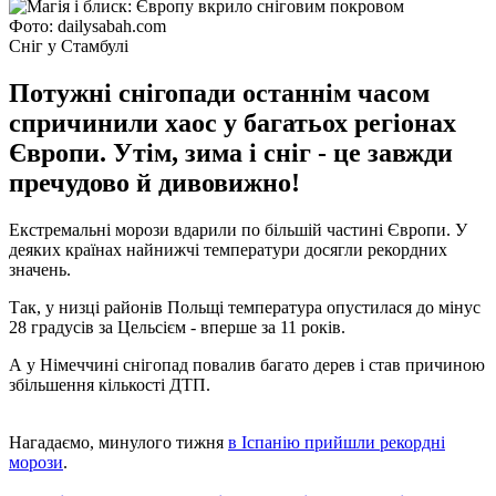
Фото: dailysabah.com
Сніг у Стамбулі
Потужні снігопади останнім часом
спричинили хаос у багатьох регіонах
Європи. Утім, зима і сніг - це завжди
пречудово й дивовижно!
Екстремальні морози вдарили по більшій частині Європи. У
деяких країнах найнижчі температури досягли рекордних
значень.
Так, у низці районів Польщі температура опустилася до мінус
28 градусів за Цельсієм - вперше за 11 років.
А у Німеччині снігопад повалив багато дерев і став причиною
збільшення кількості ДТП.
Нагадаємо, минулого тижня
в Іспанію прийшли рекордні
морози
.