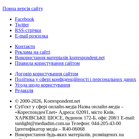
Повна версія сайту
Facebook
Twitter
RSS-стрічки
E-mail розсилка
Контакти
Реклама на сайті
Використання матеріалів korrespondent.net
Правила користування сайтом
Договір користування сайтом
Політика у сфері конфіденційності і персональних даних
Угода щодо користування
Редакція
© 2000-2026, Korrespondent.net
Суб'єкт у сфері онлайн-медіа Назва онлайн-медіа –
«КореспонденТ.net» Адреса: 02091, місто Київ,
ХАРКІВСЬКЕ ШОСЕ, будинок 172-Б, офіс 208/1 E-mail:
sunlight@mediadim.com.ua
Телефон: 044-205-43-00
Ідентифікатор медіа – R40-06068
Використання будь-яких матеріалів, розміщених на