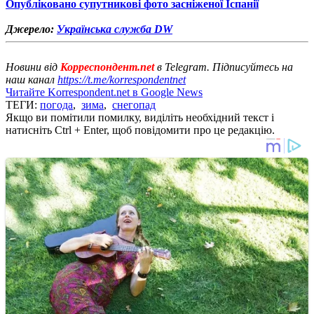
Опубліковано супутникові фото засніженої Іспанії
Джерело:
Українська служба DW
Новини від
Корреспондент.net
в Telegram. Підписуйтесь на
наш канал
https://t.me/korrespondentnet
Читайте Korrespondent.net в Google News
ТЕГИ:
погода
,
зима
,
снегопад
Якщо ви помітили помилку, виділіть необхідний текст і
натисніть Ctrl + Enter, щоб повідомити про це редакцію.