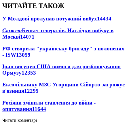
ЧИТАЙТЕ ТАКОЖ
У Молдові пролунав потужний вибух
14434
Сюжет
Бенкет генералів. Наслідки вибуху в
Москві
14071
РФ створила "українську бригаду" з полонених
- ISW
13059
Іран висунув США вимоги для розблокування
Ормузу
12353
Ексочільнику МЗС Угорщини Сійярто загрожує
в'язниця
12295
Росіяни змінили ставлення до війни -
опитування
11644
Читати коментарі