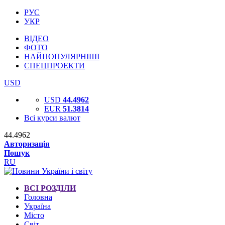
РУС
УКР
ВІДЕО
ФОТО
НАЙПОПУЛЯРНІШІ
СПЕЦПРОЕКТИ
USD
USD
44.4962
EUR
51.3814
Всі курси валют
44.4962
Авторизація
Пошук
RU
ВСІ РОЗДІЛИ
Головна
Україна
Місто
Світ