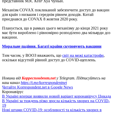
представник МЗС КНР Хуа Чуньїн.
Механізм COVAX покликаний забезпечити доступ до вакцин
для країн з низьким і середнім рівнем доходів. Китай
приєднався до COVAX 8 жовтня 2020 року.
Планується, що в рамках цього механізму до кінця 2021 року
має бути вироблено і рівномірно розподілено два мільярди доз
вакцини.
Моральне падіння. Багаті країни скуповують вакцини
Тим часом, у ВООЗ вважають, що
світ на межі катастрофи
,
оскільки відсутній рівний доступ до COVID-щеплень.
Новини від
Корреспондент.net
у Telegram. Підписуйтесь на
наш канал
https://t.me/korrespondentnet
Читайте Korrespondent.net в Google News
Коронавірус
В Україні вперше виявили новий варіант коронавірусу Цикада
В Україні за тиждень різко зросла кількість хворих на COVID-
19
Нові штами COVID-19: особливості та кількість хворих в