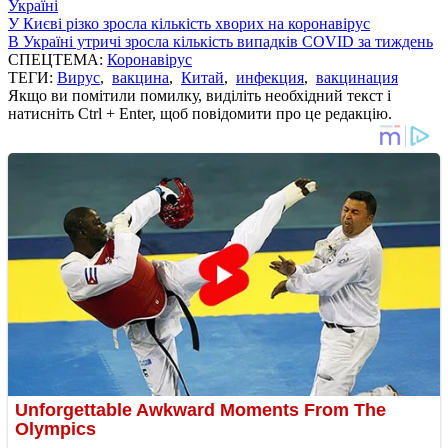
Україні
У Києві різко зросла кількість хворих на коронавірус
В Україні утричі зросла кількість випадків COVID за тиждень
СПЕЦТЕМА:
Коронавірус
ТЕГИ:
Вирус
,
вакцина
,
Китай
,
инфекция
,
вакцинация
Якщо ви помітили помилку, виділіть необхідний текст і
натисніть Ctrl + Enter, щоб повідомити про це редакцію.