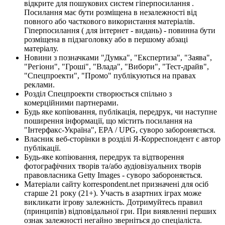
відкрите для пошукових систем гіперпосилання .
Посилання має бути розміщена в незалежності від
повного або часткового використання матеріалів.
Гіперпосилання ( для інтернет - видань) - повинна бути
розміщена в підзаголовку або в першому абзаці
матеріалу.
Новини з позначками "Думка", "Експертиза", "Заява",
"Регіони", "Гроші", "Влада", "Вибори", "Тест-драйв",
"Спецпроекти", "Промо" публікуються на правах
реклами.
Розділ Спецпроекти створюється спільно з
комерційними партнерами.
Будь яке копіювання, публікація, передрук, чи наступне
поширення інформації, що містить посилання на
"Інтерфакс-Україна", EPA / UPG, суворо забороняється.
Власник веб-сторінки в розділі Я-Корреспондент є автор
публікації.
Будь-яке копіювання, передрук та відтворення
фотографічних творів та/або аудіовізуальних творів
правовласника Getty Images - суворо забороняється.
Матеріали сайту korrespondent.net призначені для осіб
старше 21 року (21+). Участь в азартних іграх може
викликати ігрову залежність. Дотримуйтесь правил
(принципів) відповідальної гри. При виявленні перших
ознак залежності негайно зверніться до спеціаліста.