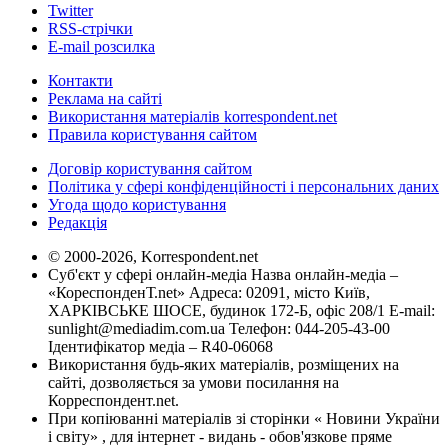
Twitter
RSS-стрічки
E-mail розсилка
Контакти
Реклама на сайті
Використання матеріалів korrespondent.net
Правила користування сайтом
Договір користування сайтом
Політика у сфері конфіденційності і персональних даних
Угода щодо користування
Редакція
© 2000-2026, Korrespondent.net
Суб'єкт у сфері онлайн-медіа Назва онлайн-медіа –
«КореспонденТ.net» Адреса: 02091, місто Київ,
ХАРКІВСЬКЕ ШОСЕ, будинок 172-Б, офіс 208/1 E-mail:
sunlight@mediadim.com.ua
Телефон: 044-205-43-00
Ідентифікатор медіа – R40-06068
Використання будь-яких матеріалів, розміщених на
сайті, дозволяється за умови посилання на
Корреспондент.net.
При копіюванні матеріалів зі сторінки « Новини України
і світу» , для інтернет - видань - обов'язкове пряме