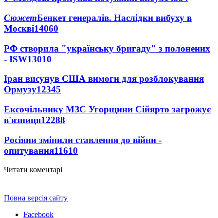
Сюжет
Бенкет генералів. Наслідки вибуху в
Москві
14060
РФ створила "українську бригаду" з полонених
- ISW
13010
Іран висунув США вимоги для розблокування
Ормузу
12345
Ексочільнику МЗС Угорщини Сійярто загрожує
в'язниця
12288
Росіяни змінили ставлення до війни -
опитування
11610
Читати коментарі
Повна версія сайту
Facebook