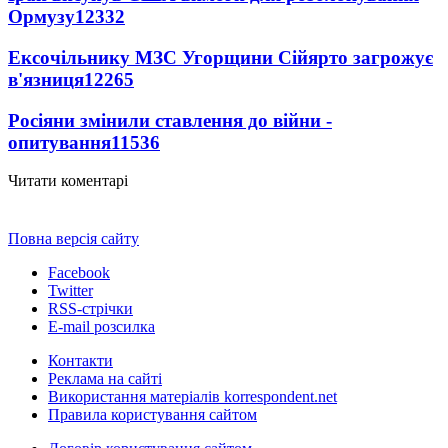
Ормузу
12332
Ексочільнику МЗС Угорщини Сійярто загрожує
в'язниця
12265
Росіяни змінили ставлення до війни -
опитування
11536
Читати коментарі
Повна версія сайту
Facebook
Twitter
RSS-стрічки
E-mail розсилка
Контакти
Реклама на сайті
Використання матеріалів korrespondent.net
Правила користування сайтом