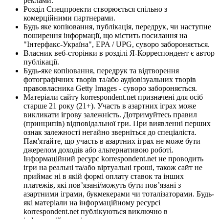
реклами.
Розділ Спецпроекти створюється спільно з
комерційними партнерами.
Будь яке копіювання, публікація, передрук, чи наступне
поширення інформації, що містить посилання на
"Інтерфакс-Україна", EPA / UPG, суворо забороняється.
Власник веб-сторінки в розділі Я-Корреспондент є автор
публікації.
Будь-яке копіювання, передрук та відтворення
фотографічних творів та/або аудіовізуальних творів
правовласника Getty Images - суворо забороняється.
Матеріали сайту korrespondent.net призначені для осіб
старше 21 року (21+). Участь в азартних іграх може
викликати ігрову залежність. Дотримуйтесь правил
(принципів) відповідальної гри. При виявленні перших
ознак залежності негайно зверніться до спеціаліста.
Пам'ятайте, що участь в азартних іграх не може бути
джерелом доходів або альтернативою роботі.
Інформаційний ресурс korrespondent.net не проводить
ігри на реальні та/або віртуальні гроші, також сайт не
приймає ні в якій формі оплату ставок та інших
платежів, які пов’язані/можуть бути пов’язані з
азартними іграми, букмекерами чи тоталізаторами. Будь-
які матеріали на інформаційному ресурсі
korrespondent.net публікуються виключно в