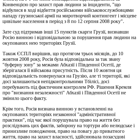
Конвенцією про захист прав людини за інциденти, "що
відбулися в ході відбиття російськими військовослужбовцями
нападу грузинської армії на миротворчий контингент і місцеве
цивільне населення в період з 8 по 12 серпня 2008 року".
Зате суд підтримав інші 15 пунктів скарги Грузії, визнавши
Росію винною і відповідальною за порушення прав людини на
окупованих нею територіях Грузії.
Також ЄСПЛ вирішив, що протягом трьох місяців, до 10
жовтня 2008 року, Росія була відповідальна за так звану
"буферну зону" за межами Абхазії і Південної Осетії, де
зберігалася її військова присутність. Після 10 жовтня ця
відповідальність повернулася на Грузію, але ті території, які
досі залишаються непідконтрольними Тбілісі, досі
перебувають під фактичним контролем РФ. Рішення Кремля
про "визнання незалежності" Абхазії і Південної Осетії не
змінило цього факту.
Крім того, Росія визнана винною у встановленні на
окупованих територіях незаконної "адміністративної
практики", під час якої порушувала право на життя без
розслідувань цих фактів, заборону на тортури або нелюдське і
принизливе поводження, право на повагу до приватного
життя, право на захист власності, здійснювала позасудові