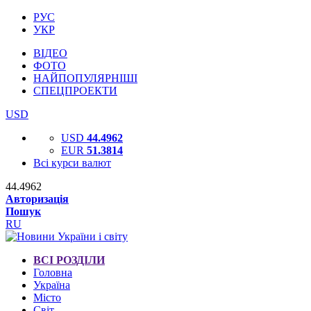
РУС
УКР
ВІДЕО
ФОТО
НАЙПОПУЛЯРНІШІ
СПЕЦПРОЕКТИ
USD
USD
44.4962
EUR
51.3814
Всі курси валют
44.4962
Авторизація
Пошук
RU
ВСІ РОЗДІЛИ
Головна
Україна
Місто
Світ