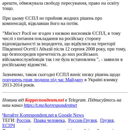
арешти, обмежувала свободу пересування, право на освіту
тощо.
При цьому ЄСПЛ не прийняв жодних рішень про
компенсації, відклавши його на потім.
"Мін'юст Росії не згоден з низкою висновків ЄСПЛ, в тому
числі з питання покладання на російську сторону
відповідальності за інциденти, що відбулися на території
Південної Осетії і Абхазії після 12 серпня 2008 року, при тому,
що безпосередня причетність до них російських
військовослужбовців так і не була встановлена ​", - заявили в
російському відомстві.
Зазначимо, також сьогодні ЄСПЛ виніс низку рішень щодо
порушень прав людини під час Майдану
в Україні взимку
2013-2014 років.
Новини від
Корреспондент.net
в Telegram. Підписуйтесь на
наш канал
https://t.me/korrespondentnet
Читайте Korrespondent.net в Google News
ТЕГИ:
Россия
,
Права человека
,
Россия-Грузия
,
Грузия
,
ЕСПЧ