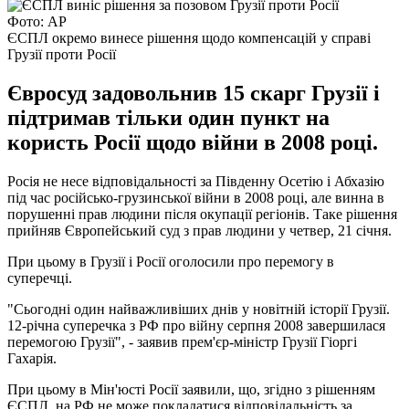
Фото: AP
ЄСПЛ окремо винесе рішення щодо компенсацій у справі
Грузії проти Росії
Євросуд задовольнив 15 скарг Грузії і
підтримав тільки один пункт на
користь Росії щодо війни в 2008 році.
Росія не несе відповідальності за Південну Осетію і Абхазію
під час російсько-грузинської війни в 2008 році, але винна в
порушенні прав людини після окупації регіонів. Таке рішення
прийняв Європейський суд з прав людини у четвер, 21 січня.
При цьому в Грузії і Росії оголосили про перемогу в
суперечці.
"Сьогодні один найважливіших днів у новітній історії Грузії.
12-річна суперечка з РФ про війну серпня 2008 завершилася
перемогою Грузії", - заявив прем'єр-міністр Грузії Гіоргі
Гахарія.
При цьому в Мін'юсті Росії заявили, що, згідно з рішенням
ЄСПЛ, на РФ не може покладатися відповідальність за