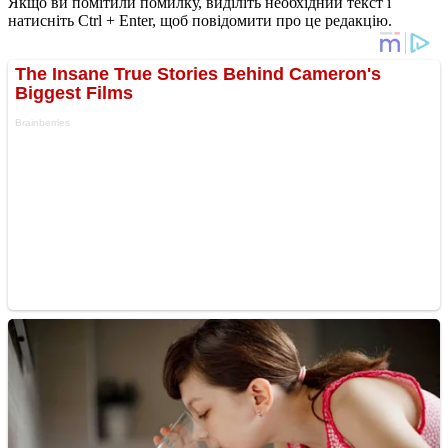
Якщо ви помітили помилку, виділіть необхідний текст і
натисніть Ctrl + Enter, щоб повідомити про це редакцію.