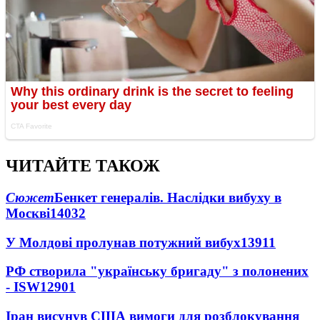
ЧИТАЙТЕ ТАКОЖ
Сюжет
Бенкет генералів. Наслідки вибуху в
Москві
14032
У Молдові пролунав потужний вибух
13911
РФ створила "українську бригаду" з полонених
- ISW
12901
Іран висунув США вимоги для розблокування