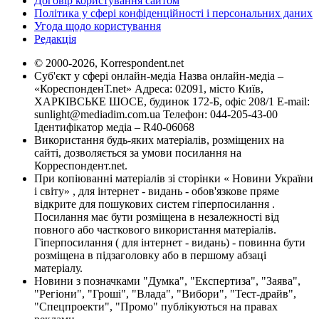
Договір користування сайтом
Політика у сфері конфіденційності і персональних даних
Угода щодо користування
Редакція
© 2000-2026, Korrespondent.net
Суб'єкт у сфері онлайн-медіа Назва онлайн-медіа –
«КореспонденТ.net» Адреса: 02091, місто Київ,
ХАРКІВСЬКЕ ШОСЕ, будинок 172-Б, офіс 208/1 E-mail:
sunlight@mediadim.com.ua
Телефон: 044-205-43-00
Ідентифікатор медіа – R40-06068
Використання будь-яких матеріалів, розміщених на
сайті, дозволяється за умови посилання на
Корреспондент.net.
При копіюванні матеріалів зі сторінки « Новини України
і світу» , для інтернет - видань - обов'язкове пряме
відкрите для пошукових систем гіперпосилання .
Посилання має бути розміщена в незалежності від
повного або часткового використання матеріалів.
Гіперпосилання ( для інтернет - видань) - повинна бути
розміщена в підзаголовку або в першому абзаці
матеріалу.
Новини з позначками "Думка", "Експертиза", "Заява",
"Регіони", "Гроші", "Влада", "Вибори", "Тест-драйв",
"Спецпроекти", "Промо" публікуються на правах