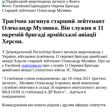
Фото: Facebook/Одинадцята Окрема Бригада
Старший лейтенант Олександр Мулявко
Трагічно загинув старший лейтенант
Олександр Мулявко. Він служив в 11
окремій бригаді армійської авіації
Херсон.
У Демократичній Республіці Конго загинув миротворець з
України, військовослужбовець 11 окремої бригади армійської
авіації Херсон старший лейтенант Олександр Мулявко. Про це
у Facebook
повідомила
прес-служба 11 Окремої Бригади
армійської авіації Сухопутних військ ЗС України.
"З глибоким сумом повідомляємо, що 18 січня 2021 трагічно
загинув... Мулявко Олександр Ігорович, який виконував
службові обов'язки в складі 18 окремого вертолітного загону
Місії ООН зі стабілізації в ДР Конго", - йдеться в
повідомленні.
Командування висловило рідним і друзям офіцера співчуття.