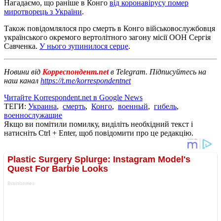
Нагадаємо, що раніше в Конго
від коронавірусу помер
миротворець з України
.
Також повідомлялося про смерть в Конго військовослужбовця
українського окремого вертолітного загону місії ООН Сергія
Савченка.
У нього зупинилося серце
.
Новини від
Корреспондент.net
в Telegram. Підписуйтесь на
наш канал
https://t.me/korrespondentnet
Читайте Korrespondent.net в Google News
ТЕГИ:
Украина
,
смерть
,
Конго
,
военный
,
гибель
,
военнослужащие
Якщо ви помітили помилку, виділіть необхідний текст і
натисніть Ctrl + Enter, щоб повідомити про це редакцію.