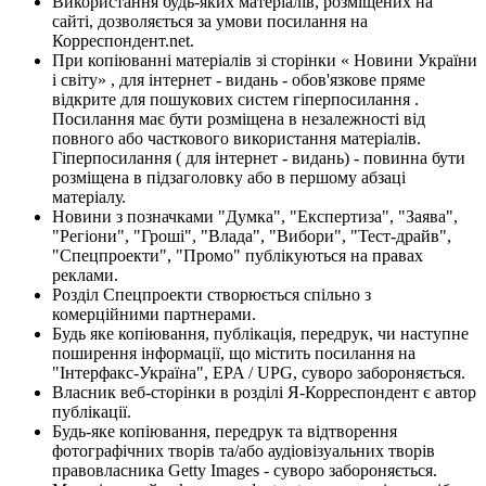
Використання будь-яких матеріалів, розміщених на
сайті, дозволяється за умови посилання на
Корреспондент.net.
При копіюванні матеріалів зі сторінки « Новини України
і світу» , для інтернет - видань - обов'язкове пряме
відкрите для пошукових систем гіперпосилання .
Посилання має бути розміщена в незалежності від
повного або часткового використання матеріалів.
Гіперпосилання ( для інтернет - видань) - повинна бути
розміщена в підзаголовку або в першому абзаці
матеріалу.
Новини з позначками "Думка", "Експертиза", "Заява",
"Регіони", "Гроші", "Влада", "Вибори", "Тест-драйв",
"Спецпроекти", "Промо" публікуються на правах
реклами.
Розділ Спецпроекти створюється спільно з
комерційними партнерами.
Будь яке копіювання, публікація, передрук, чи наступне
поширення інформації, що містить посилання на
"Інтерфакс-Україна", EPA / UPG, суворо забороняється.
Власник веб-сторінки в розділі Я-Корреспондент є автор
публікації.
Будь-яке копіювання, передрук та відтворення
фотографічних творів та/або аудіовізуальних творів
правовласника Getty Images - суворо забороняється.