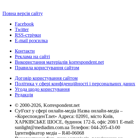
Повна версія сайту
Facebook
Twitter
RSS-стрічки
E-mail розсилка
Контакти
Реклама на сайті
Використання матеріалів korrespondent.net
Правила користування сайтом
Договір користування сайтом
Політика у сфері конфіденційності і персональних даних
Угода щодо користування
Редакція
© 2000-2026, Korrespondent.net
Суб'єкт у сфері онлайн-медіа Назва онлайн-медіа –
«КореспонденТ.net» Адреса: 02091, місто Київ,
ХАРКІВСЬКЕ ШОСЕ, будинок 172-Б, офіс 208/1 E-mail:
sunlight@mediadim.com.ua
Телефон: 044-205-43-00
Ідентифікатор медіа – R40-06068