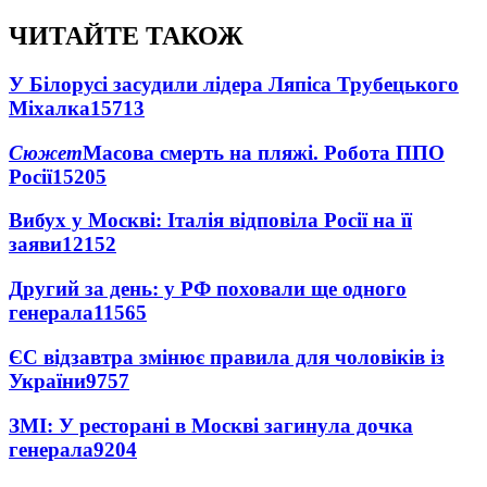
ЧИТАЙТЕ ТАКОЖ
У Білорусі засудили лідера Ляпіса Трубецького
Міхалка
15713
Сюжет
Масова смерть на пляжі. Робота ППО
Росії
15205
Вибух у Москві: Італія відповіла Росії на її
заяви
12152
Другий за день: у РФ поховали ще одного
генерала
11565
ЄС відзавтра змінює правила для чоловіків із
України
9757
ЗМІ: У ресторані в Москві загинула дочка
генерала
9204