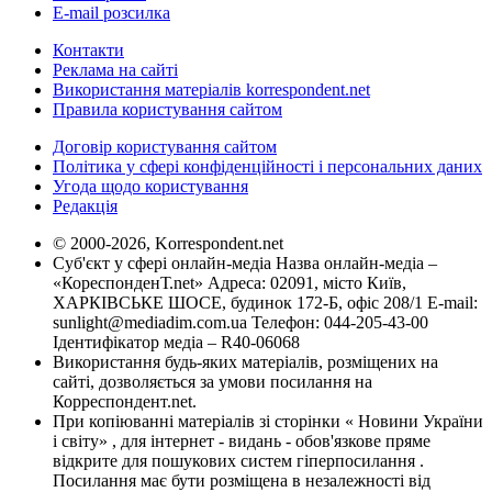
E-mail розсилка
Контакти
Реклама на сайті
Використання матеріалів korrespondent.net
Правила користування сайтом
Договір користування сайтом
Політика у сфері конфіденційності і персональних даних
Угода щодо користування
Редакція
© 2000-2026, Korrespondent.net
Суб'єкт у сфері онлайн-медіа Назва онлайн-медіа –
«КореспонденТ.net» Адреса: 02091, місто Київ,
ХАРКІВСЬКЕ ШОСЕ, будинок 172-Б, офіс 208/1 E-mail:
sunlight@mediadim.com.ua
Телефон: 044-205-43-00
Ідентифікатор медіа – R40-06068
Використання будь-яких матеріалів, розміщених на
сайті, дозволяється за умови посилання на
Корреспондент.net.
При копіюванні матеріалів зі сторінки « Новини України
і світу» , для інтернет - видань - обов'язкове пряме
відкрите для пошукових систем гіперпосилання .
Посилання має бути розміщена в незалежності від