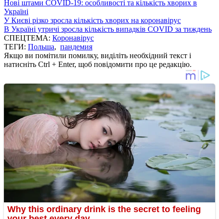
Нові штами COVID-19: особливості та кількість хворих в
Україні
У Києві різко зросла кількість хворих на коронавірус
В Україні утричі зросла кількість випадків COVID за тиждень
СПЕЦТЕМА:
Коронавірус
ТЕГИ:
Польша
,
пандемия
Якщо ви помітили помилку, виділіть необхідний текст і
натисніть Ctrl + Enter, щоб повідомити про це редакцію.