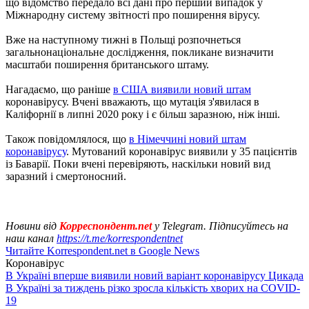
що відомство передало всі дані про перший випадок у
Міжнародну систему звітності про поширення вірусу.
Вже на наступному тижні в Польщі розпочнеться
загальнонаціональне дослідження, покликане визначити
масштаби поширення британського штаму.
Нагадаємо, що раніше
в США виявили новий штам
коронавірусу. Вчені вважають, що мутація з'явилася в
Каліфорнії в липні 2020 року і є більш заразною, ніж інші.
Також повідомлялося, що
в Німеччині новий штам
коронавірусу
. Мутований коронавірус виявили у 35 пацієнтів
із Баварії. Поки вчені перевіряють, наскільки новий вид
заразний і смертоносний.
Новини від
Корреспондент.net
у Telegram. Підписуйтесь на
наш канал
https://t.me/korrespondentnet
Читайте Korrespondent.net в Google News
Коронавірус
В Україні вперше виявили новий варіант коронавірусу Цикада
В Україні за тиждень різко зросла кількість хворих на COVID-
19