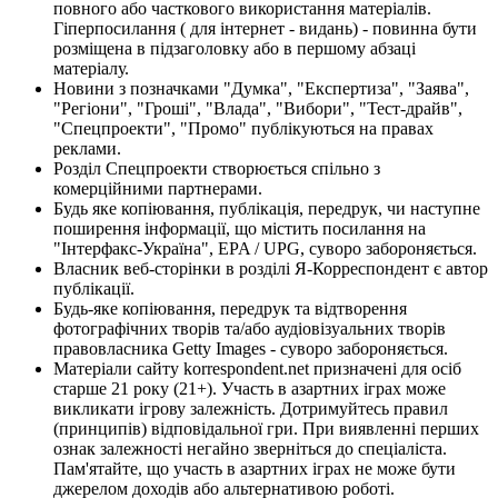
повного або часткового використання матеріалів.
Гіперпосилання ( для інтернет - видань) - повинна бути
розміщена в підзаголовку або в першому абзаці
матеріалу.
Новини з позначками "Думка", "Експертиза", "Заява",
"Регіони", "Гроші", "Влада", "Вибори", "Тест-драйв",
"Спецпроекти", "Промо" публікуються на правах
реклами.
Розділ Спецпроекти створюється спільно з
комерційними партнерами.
Будь яке копіювання, публікація, передрук, чи наступне
поширення інформації, що містить посилання на
"Інтерфакс-Україна", EPA / UPG, суворо забороняється.
Власник веб-сторінки в розділі Я-Корреспондент є автор
публікації.
Будь-яке копіювання, передрук та відтворення
фотографічних творів та/або аудіовізуальних творів
правовласника Getty Images - суворо забороняється.
Матеріали сайту korrespondent.net призначені для осіб
старше 21 року (21+). Участь в азартних іграх може
викликати ігрову залежність. Дотримуйтесь правил
(принципів) відповідальної гри. При виявленні перших
ознак залежності негайно зверніться до спеціаліста.
Пам'ятайте, що участь в азартних іграх не може бути
джерелом доходів або альтернативою роботі.