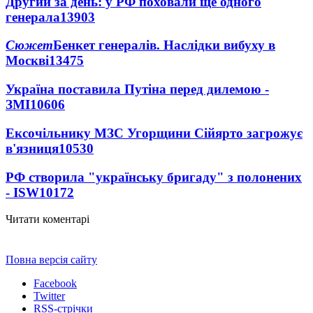
Другий за день: у РФ поховали ще одного
генерала
13903
Сюжет
Бенкет генералів. Наслідки вибуху в
Москві
13475
Україна поставила Путіна перед дилемою -
ЗМІ
10606
Ексочільнику МЗС Угорщини Сійярто загрожує
в'язниця
10530
РФ створила "українську бригаду" з полонених
- ISW
10172
Читати коментарі
Повна версія сайту
Facebook
Twitter
RSS-стрічки