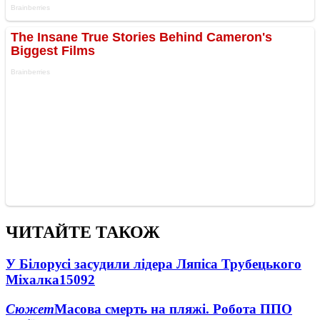
ЧИТАЙТЕ ТАКОЖ
У Білорусі засудили лідера Ляпіса Трубецького
Міхалка
15092
Сюжет
Масова смерть на пляжі. Робота ППО