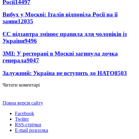
Росії
14497
Вибух у Москві: Італія відповіла Росії на її
заяви
12035
ЄС відзавтра змінює правила для чоловіків із
України
9496
ЗМІ: У ресторані в Москві загинула дочка
генерала
9047
Залужний: Україна не вступить до НАТО
8503
Читати коментарі
Повна версія сайту
Facebook
Twitter
RSS-стрічки
E-mail розсилка