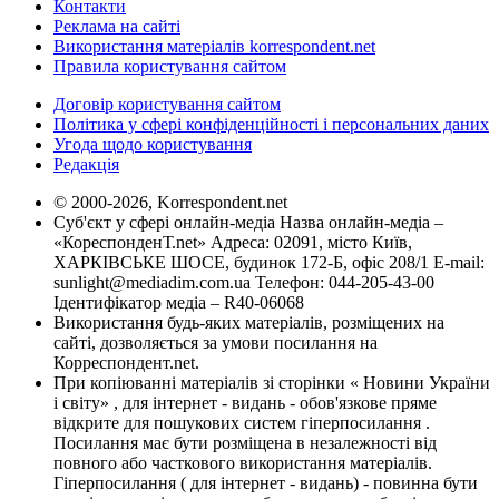
Контакти
Реклама на сайті
Використання матеріалів korrespondent.net
Правила користування сайтом
Договір користування сайтом
Політика у сфері конфіденційності і персональних даних
Угода щодо користування
Редакція
© 2000-2026, Korrespondent.net
Суб'єкт у сфері онлайн-медіа Назва онлайн-медіа –
«КореспонденТ.net» Адреса: 02091, місто Київ,
ХАРКІВСЬКЕ ШОСЕ, будинок 172-Б, офіс 208/1 E-mail:
sunlight@mediadim.com.ua
Телефон: 044-205-43-00
Ідентифікатор медіа – R40-06068
Використання будь-яких матеріалів, розміщених на
сайті, дозволяється за умови посилання на
Корреспондент.net.
При копіюванні матеріалів зі сторінки « Новини України
і світу» , для інтернет - видань - обов'язкове пряме
відкрите для пошукових систем гіперпосилання .
Посилання має бути розміщена в незалежності від
повного або часткового використання матеріалів.
Гіперпосилання ( для інтернет - видань) - повинна бути