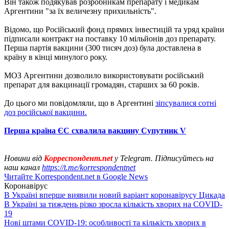
Він також подякував розробникам препарату і медикам
Аргентини "за їх величезну прихильність".
Відомо, що Російський фонд прямих інвестицій та уряд країни
підписали контракт на поставку 10 мільйонів доз препарату.
Перша партія вакцини (300 тисяч доз) була доставлена ​​в
країну в кінці минулого року.
МОЗ Аргентини дозволило використовувати російський
препарат для вакцинації громадян, старших за 60 років.
До цього ми повідомляли, що в Аргентині
зіпсувалися сотні
доз російської вакцини.
Перша країна ЄС схвалила вакцину Супутник V
Новини від
Корреспондент.net
у Telegram. Підписуйтесь на
наш канал
https://t.me/korrespondentnet
Читайте Korrespondent.net в Google News
Коронавірус
В Україні вперше виявили новий варіант коронавірусу Цикада
В Україні за тиждень різко зросла кількість хворих на COVID-
19
Нові штами COVID-19: особливості та кількість хворих в