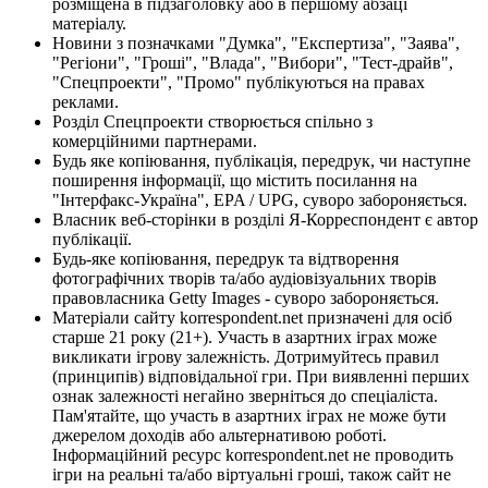
розміщена в підзаголовку або в першому абзаці
матеріалу.
Новини з позначками "Думка", "Експертиза", "Заява",
"Регіони", "Гроші", "Влада", "Вибори", "Тест-драйв",
"Спецпроекти", "Промо" публікуються на правах
реклами.
Розділ Спецпроекти створюється спільно з
комерційними партнерами.
Будь яке копіювання, публікація, передрук, чи наступне
поширення інформації, що містить посилання на
"Інтерфакс-Україна", EPA / UPG, суворо забороняється.
Власник веб-сторінки в розділі Я-Корреспондент є автор
публікації.
Будь-яке копіювання, передрук та відтворення
фотографічних творів та/або аудіовізуальних творів
правовласника Getty Images - суворо забороняється.
Матеріали сайту korrespondent.net призначені для осіб
старше 21 року (21+). Участь в азартних іграх може
викликати ігрову залежність. Дотримуйтесь правил
(принципів) відповідальної гри. При виявленні перших
ознак залежності негайно зверніться до спеціаліста.
Пам'ятайте, що участь в азартних іграх не може бути
джерелом доходів або альтернативою роботі.
Інформаційний ресурс korrespondent.net не проводить
ігри на реальні та/або віртуальні гроші, також сайт не