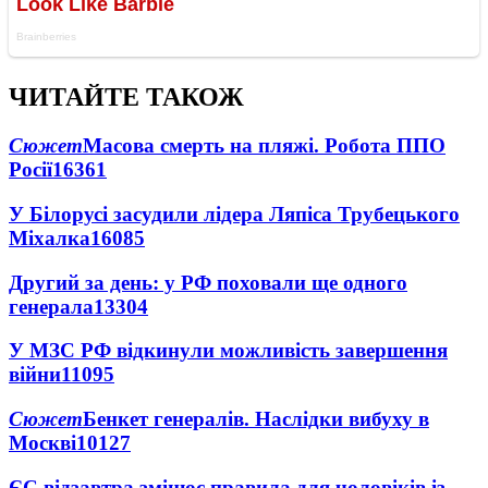
ЧИТАЙТЕ ТАКОЖ
Сюжет
Масова смерть на пляжі. Робота ППО
Росії
16361
У Білорусі засудили лідера Ляпіса Трубецького
Міхалка
16085
Другий за день: у РФ поховали ще одного
генерала
13304
У МЗС РФ відкинули можливість завершення
війни
11095
Сюжет
Бенкет генералів. Наслідки вибуху в
Москві
10127
ЄС відзавтра змінює правила для чоловіків із