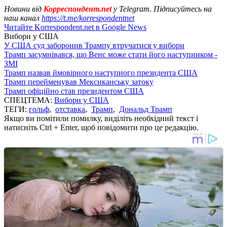
Новини від
Корреспондент.net
у Telegram. Підписуйтесь на
наш канал
https://t.me/korrespondentnet
Читайте Korrespondent.net в Google News
Вибори у США
У США суд заборонив Трампу втручатися у вибори
Трамп засумнівався, що Венс може стати його наступником -
ЗМІ
Трамп назвав ймовірного наступного президента США
Трамп перейменував Мексиканську затоку
Трамп офіційно став президентом США
СПЕЦТЕМА:
Вибори у США
ТЕГИ:
гольф
,
отставка
,
Трамп
,
Дональд Трамп
Якщо ви помітили помилку, виділіть необхідний текст і
натисніть Ctrl + Enter, щоб повідомити про це редакцію.