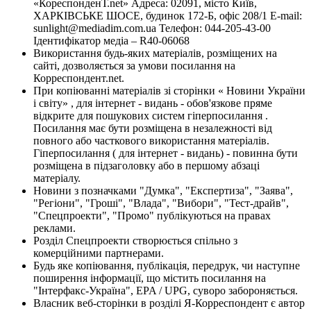
«КореспонденТ.net» Адреса: 02091, місто Київ,
ХАРКІВСЬКЕ ШОСЕ, будинок 172-Б, офіс 208/1 E-mail:
sunlight@mediadim.com.ua
Телефон: 044-205-43-00
Ідентифікатор медіа – R40-06068
Використання будь-яких матеріалів, розміщених на
сайті, дозволяється за умови посилання на
Корреспондент.net.
При копіюванні матеріалів зі сторінки « Новини України
і світу» , для інтернет - видань - обов'язкове пряме
відкрите для пошукових систем гіперпосилання .
Посилання має бути розміщена в незалежності від
повного або часткового використання матеріалів.
Гіперпосилання ( для інтернет - видань) - повинна бути
розміщена в підзаголовку або в першому абзаці
матеріалу.
Новини з позначками "Думка", "Експертиза", "Заява",
"Регіони", "Гроші", "Влада", "Вибори", "Тест-драйв",
"Спецпроекти", "Промо" публікуються на правах
реклами.
Розділ Спецпроекти створюється спільно з
комерційними партнерами.
Будь яке копіювання, публікація, передрук, чи наступне
поширення інформації, що містить посилання на
"Інтерфакс-Україна", EPA / UPG, суворо забороняється.
Власник веб-сторінки в розділі Я-Корреспондент є автор