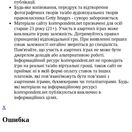
публікації.
Будь-яке копіювання, передрук та відтворення
фотографічних творів та/або аудіовізуальних творів
правовласника Getty Images - суворо забороняється.
Матеріали сайту korrespondent.net призначені для осіб
старше 21 року (21+). Участь в азартних іграх може
викликати ігрову залежність. Дотримуйтесь правил
(принципів) відповідальної гри. При виявленні перших
ознак залежності негайно зверніться до спеціаліста.
Пам'ятайте, що участь в азартних іграх не може бути
джерелом доходів або альтернативою роботі.
Інформаційний ресурс korrespondent.net не проводить
ігри на реальні та/або віртуальні гроші, також сайт не
приймає ні в якій формі оплату ставок та інших
платежів, які пов’язані/можуть бути пов’язані з
азартними іграми, букмекерами чи тоталізаторами. Будь-
які матеріали на інформаційному ресурсі
korrespondent.net публікуються виключно в
інформаційних цілях.
X
Ошибка