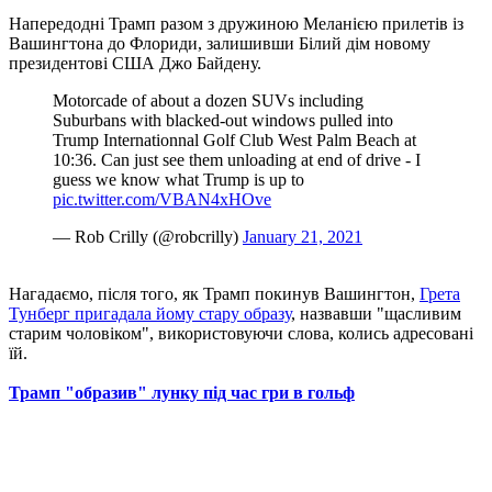
Напередодні Трамп разом з дружиною Меланією прилетів із
Вашингтона до Флориди, залишивши Білий дім новому
президентові США Джо Байдену.
Motorcade of about a dozen SUVs including
Suburbans with blacked-out windows pulled into
Trump Internationnal Golf Club West Palm Beach at
10:36. Can just see them unloading at end of drive - I
guess we know what Trump is up to
pic.twitter.com/VBAN4xHOve
— Rob Crilly (@robcrilly)
January 21, 2021
Нагадаємо, після того, як Трамп покинув Вашингтон,
Грета
Тунберг пригадала йому стару образу
, назвавши "щасливим
старим чоловіком", використовуючи слова, колись адресовані
їй.
Трамп "образив" лунку під час гри в гольф