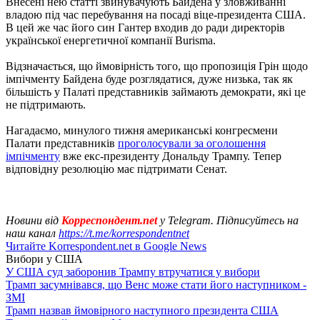
Внесені нею статті звинувачують Байдена у зловживанні
владою під час перебування на посаді віце-президента США.
В цей же час його син Гантер входив до ради директорів
української енергетичної компанії Burisma.
Відзначається, що ймовірність того, що пропозиція Грін щодо
імпічменту Байдена буде розглядатися, дуже низька, так як
більшість у Палаті представників займають демократи, які це
не підтримають.
Нагадаємо, минулого тижня американські конгресмени
Палати представників
проголосували за оголошення
імпічменту
вже екс-президенту Дональду Трампу. Тепер
відповідну резолюцію має підтримати Сенат.
Новини від
Корреспондент.net
у Telegram. Підписуйтесь на
наш канал
https://t.me/korrespondentnet
Читайте Korrespondent.net в Google News
Вибори у США
У США суд заборонив Трампу втручатися у вибори
Трамп засумнівався, що Венс може стати його наступником -
ЗМІ
Трамп назвав ймовірного наступного президента США