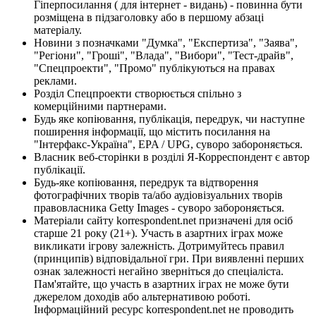
Гіперпосилання ( для інтернет - видань) - повинна бути
розміщена в підзаголовку або в першому абзаці
матеріалу.
Новини з позначками "Думка", "Експертиза", "Заява",
"Регіони", "Гроші", "Влада", "Вибори", "Тест-драйв",
"Спецпроекти", "Промо" публікуються на правах
реклами.
Розділ Спецпроекти створюється спільно з
комерційними партнерами.
Будь яке копіювання, публікація, передрук, чи наступне
поширення інформації, що містить посилання на
"Інтерфакс-Україна", EPA / UPG, суворо забороняється.
Власник веб-сторінки в розділі Я-Корреспондент є автор
публікації.
Будь-яке копіювання, передрук та відтворення
фотографічних творів та/або аудіовізуальних творів
правовласника Getty Images - суворо забороняється.
Матеріали сайту korrespondent.net призначені для осіб
старше 21 року (21+). Участь в азартних іграх може
викликати ігрову залежність. Дотримуйтесь правил
(принципів) відповідальної гри. При виявленні перших
ознак залежності негайно зверніться до спеціаліста.
Пам'ятайте, що участь в азартних іграх не може бути
джерелом доходів або альтернативою роботі.
Інформаційний ресурс korrespondent.net не проводить