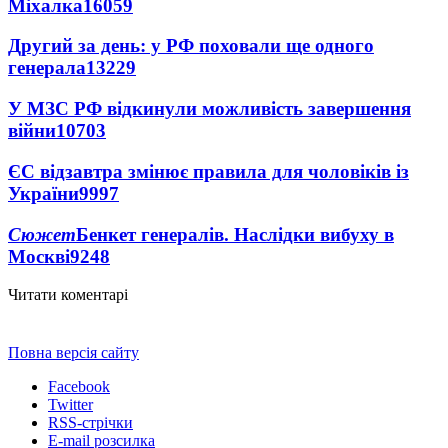
Міхалка
16059
Другий за день: у РФ поховали ще одного
генерала
13229
У МЗС РФ відкинули можливість завершення
війни
10703
ЄС відзавтра змінює правила для чоловіків із
України
9997
Сюжет
Бенкет генералів. Наслідки вибуху в
Москві
9248
Читати коментарі
Повна версія сайту
Facebook
Twitter
RSS-стрічки
E-mail розсилка