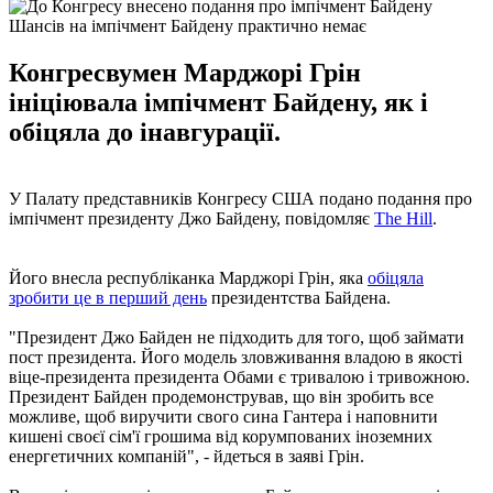
Шансів на імпічмент Байдену практично немає
Конгресвумен Марджорі Грін
ініціювала імпічмент Байдену, як і
обіцяла до інавгурації.
У Палату представників Конгресу США подано подання про
імпічмент президенту Джо Байдену, повідомляє
The Hill
.
Його внесла республіканка Марджорі Грін, яка
обіцяла
зробити це в перший день
президентства Байдена.
"Президент Джо Байден не підходить для того, щоб займати
пост президента. Його модель зловживання владою в якості
віце-президента президента Обами є тривалою і тривожною.
Президент Байден продемонстрував, що він зробить все
можливе, щоб виручити свого сина Гантера і наповнити
кишені своєї сім'ї грошима від корумпованих іноземних
енергетичних компаній", - йдеться в заяві Грін.