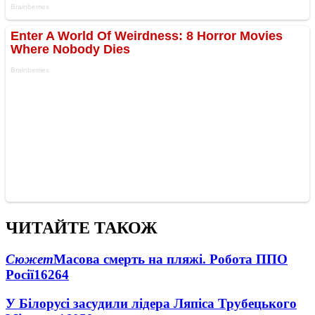
ЧИТАЙТЕ ТАКОЖ
Сюжет
Масова смерть на пляжі. Робота ППО
Росії
16264
У Білорусі засудили лідера Ляпіса Трубецького