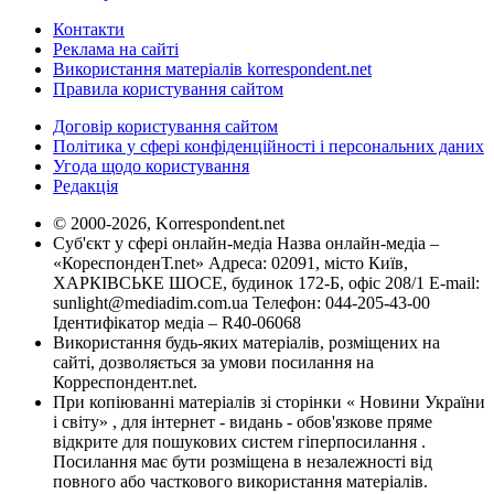
Контакти
Реклама на сайті
Використання матеріалів korrespondent.net
Правила користування сайтом
Договір користування сайтом
Політика у сфері конфіденційності і персональних даних
Угода щодо користування
Редакція
© 2000-2026, Korrespondent.net
Суб'єкт у сфері онлайн-медіа Назва онлайн-медіа –
«КореспонденТ.net» Адреса: 02091, місто Київ,
ХАРКІВСЬКЕ ШОСЕ, будинок 172-Б, офіс 208/1 E-mail:
sunlight@mediadim.com.ua
Телефон: 044-205-43-00
Ідентифікатор медіа – R40-06068
Використання будь-яких матеріалів, розміщених на
сайті, дозволяється за умови посилання на
Корреспондент.net.
При копіюванні матеріалів зі сторінки « Новини України
і світу» , для інтернет - видань - обов'язкове пряме
відкрите для пошукових систем гіперпосилання .
Посилання має бути розміщена в незалежності від
повного або часткового використання матеріалів.