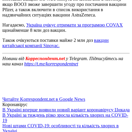
якщо ВООЗ зможе завершити угоду про постачання вакцини
Pfizer, а також включити в список використання в
надзвичайних ситуаціях вакцини AstraZeneca.
Нагадаємо,
Україна очікує отримати за програмою COVAX
щонайменше 8 млн доз вакцин.
Також очікуються поставки майже 2 млн доз
вакцин
китайської компанії Sinovac.
Новини від
Корреспондент.net
у Telegram. Підписуйтесь на
наш канал
https://t.me/korrespondentnet
Читайте Korrespondent.net в Google News
Коронавірус
В Україні вперше виявили новий варіант коронавірусу Цикада
В Україні за тиждень різко зросла кількість хворих на COVID-
19
Нові штами COVID-19: особливості та кількість хворих в
Україні