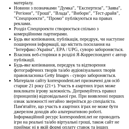
матеріалу.
Новини з позначками "Думка", "Експертиза", "Заява",
"Регіони", "Гроші", "Влада", "Вибори", "Тест-драйв",
"Спецпроекти", "Промо" публікуються на правах
реклами.
Розділ Спецпроекти створюється спільно з
комерційними партнерами.
Будь яке копіювання, публікація, передрук, чи наступне
поширення інформації, що містить посилання на
"Інтерфакс-Україна", EPA / UPG, суворо забороняється.
Власник веб-сторінки в розділі Я-Корреспондент є автор
публікації.
Будь-яке копіювання, передрук та відтворення
фотографічних творів та/або аудіовізуальних творів
правовласника Getty Images - суворо забороняється.
Матеріали сайту korrespondent.net призначені для осіб
старше 21 року (21+). Участь в азартних іграх може
викликати ігрову залежність. Дотримуйтесь правил
(принципів) відповідальної гри. При виявленні перших
ознак залежності негайно зверніться до спеціаліста.
Пам'ятайте, що участь в азартних іграх не може бути
джерелом доходів або альтернативою роботі.
Інформаційний ресурс korrespondent.net не проводить
ігри на реальні та/або віртуальні гроші, також сайт не
приймає ні в якій формі оплату ставок та інших