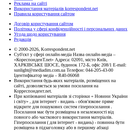
Реклама на сайті
Використання матеріалів korrespondent.net
Правила користування сайтом
Договір користування сайтом
Політика у сфері конфіденційності і персональних даних
Угода щодо користування
Редакція
© 2000-2026, Korrespondent.net
Суб'єкт у сфері онлайн-медіа Назва онлайн-медіа –
«КореспонденТ.net» Адреса: 02091, місто Київ,
ХАРКІВСЬКЕ ШОСЕ, будинок 172-Б, офіс 208/1 E-mail:
sunlight@mediadim.com.ua
Телефон: 044-205-43-00
Ідентифікатор медіа – R40-06068
Використання будь-яких матеріалів, розміщених на
сайті, дозволяється за умови посилання на
Корреспондент.net.
При копіюванні матеріалів зі сторінки « Новини України
і світу» , для інтернет - видань - обов'язкове пряме
відкрите для пошукових систем гіперпосилання .
Посилання має бути розміщена в незалежності від
повного або часткового використання матеріалів.
Гіперпосилання ( для інтернет - видань) - повинна бути
розміщена в підзаголовку або в першому абзаці