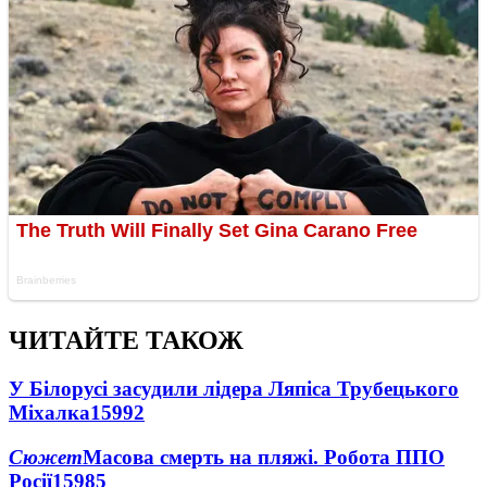
ЧИТАЙТЕ ТАКОЖ
У Білорусі засудили лідера Ляпіса Трубецького
Міхалка
15992
Сюжет
Масова смерть на пляжі. Робота ППО
Росії
15985