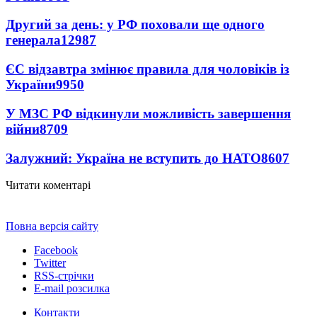
Другий за день: у РФ поховали ще одного
генерала
12987
ЄС відзавтра змінює правила для чоловіків із
України
9950
У МЗС РФ відкинули можливість завершення
війни
8709
Залужний: Україна не вступить до НАТО
8607
Читати коментарі
Повна версія сайту
Facebook
Twitter
RSS-стрічки
E-mail розсилка
Контакти