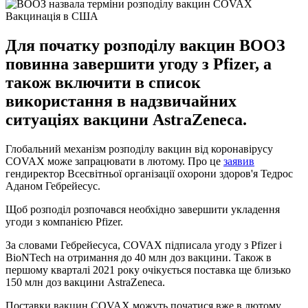
Вакцинація в США
Для початку розподілу вакцин ВООЗ
повинна завершити угоду з Pfizer, а
також включити в список
використання в надзвичайних
ситуаціях вакцини AstraZeneca.
Глобальний механізм розподілу вакцин від коронавірусу
COVAX може запрацювати в лютому. Про це
заявив
гендиректор Всесвітньої організації охорони здоров'я Тедрос
Аданом Гебрейесус.
Щоб розподіл розпочався необхідно завершити укладення
угоди з компанією Pfizer.
За словами Гебрейесуса, COVAX підписала угоду з Pfizer і
BioNTech на отримання до 40 млн доз вакцини. Також в
першому кварталі 2021 року очікується поставка ще близько
150 млн доз вакцини AstraZeneca.
Поставки вакцин COVAX можуть початися вже в лютому,