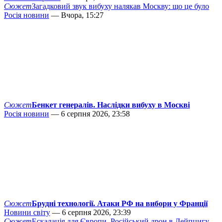
Сюжет
Загадковий звук вибуху налякав Москву: що це було
Росія новини
— Вчора, 15:27
Сюжет
Бенкет генералів. Наслідки вибуху в Москві
Росія новини
— 6 серпня 2026, 23:58
Сюжет
Брудні технології. Атаки РФ на вибори у Франції
Новини світу
— 6 серпня 2026, 23:39
Сюжет
Ескалація для Європи. Російський дрон в Лейпцигу