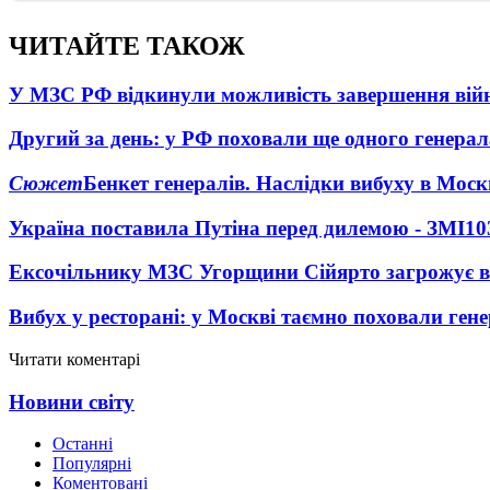
ЧИТАЙТЕ ТАКОЖ
У МЗС РФ відкинули можливість завершення вій
Другий за день: у РФ поховали ще одного генерал
Сюжет
Бенкет генералів. Наслідки вибуху в Моск
Україна поставила Путіна перед дилемою - ЗМІ
10
Ексочільнику МЗС Угорщини Сійярто загрожує в
Вибух у ресторані: у Москві таємно поховали ген
Читати коментарі
Новини світу
Останні
Популярні
Коментовані