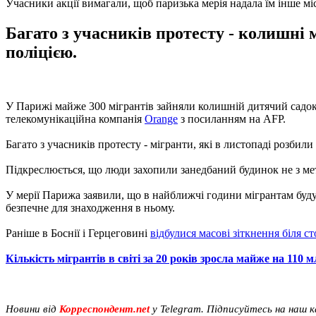
Учасники акції вимагали, щоб паризька мерія надала їм інше м
Багато з учасників протесту - колишні 
поліцією.
У Парижі майже 300 мігрантів зайняли колишній дитячий садок в
телекомунікаційна компанія
Orange
з посиланням на AFP.
Багато з учасників протесту - мігранти, які в листопаді розбил
Підкреслюється, що люди захопили занедбаний будинок не з мет
У мерії Парижа заявили, що в найближчі години мігрантам буду
безпечне для знаходження в ньому.
Раніше в Боснії і Герцеговині
відбулися масові зіткнення біля с
Кількість мігрантів в світі за 20 років зросла майже на 110 
Новини від
Корреспондент.net
у Telegram. Підписуйтесь на наш 