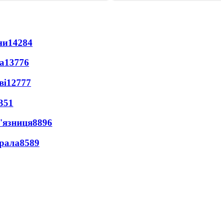
ни
14284
а
13776
ві
12777
351
'язниця
8896
ерала
8589