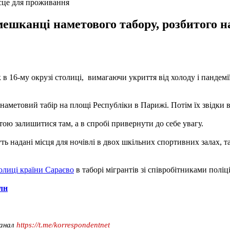
ісце для проживання
мешканці наметового табору, розбитого на
 16-му окрузі столиці, вимагаючи укриття від холоду і пандемії
и наметовий табір на площі Республіки в Парижі. Потім їх звідки 
ою залишитися там, а в спробі привернути до себе увагу.
ть надані місця для ночівлі в двох шкільних спортивних залах, т
толиці країни Сараєво
в таборі мігрантів зі співробітниками поліці
млн
канал
https://t.me/korrespondentnet