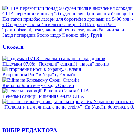
США перехопили понад 50 суден після відновлення блокади Ір
Пентагон придбає лазери для боротьби з дронами на $400 млн -
ЄС відреагував на "пекельні санкції" США проти Росії
Трамп різко відреагував на рішення суду щодо бальної зали
Захід попередив Росію щодо її нових дій у Грузії
Сюжети
Підсумки 07.08: "Пекельні" санкції і "парад" дронів
Вторгнення Росії в Україну. Онлайн
Війна на Близькому Сході. Онлайн
Пекельні санкції. Рішення Сената США
"Полювати на лучника, а не на стрілу". Як Україні боротись з 
ВИБІР РЕДАКТОРА