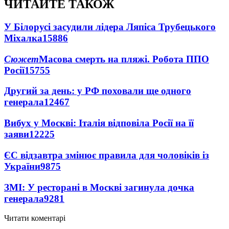
ЧИТАЙТЕ ТАКОЖ
У Білорусі засудили лідера Ляпіса Трубецького
Міхалка
15886
Сюжет
Масова смерть на пляжі. Робота ППО
Росії
15755
Другий за день: у РФ поховали ще одного
генерала
12467
Вибух у Москві: Італія відповіла Росії на її
заяви
12225
ЄС відзавтра змінює правила для чоловіків із
України
9875
ЗМІ: У ресторані в Москві загинула дочка
генерала
9281
Читати коментарі