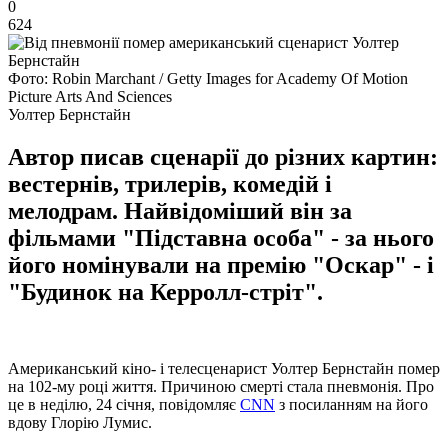
0
624
Фото: Robin Marchant / Getty Images for Academy Of Motion
Picture Arts And Sciences
Уолтер Бернстайн
Автор писав сценарії до різних картин:
вестернів, трилерів, комедій і
мелодрам. Найвідоміший він за
фільмами "Підставна особа" - за нього
його номінували на премію "Оскар" - і
"Будинок на Керролл-стріт".
Американський кіно- і телесценарист Уолтер Бернстайн помер
на 102-му році життя. Причиною смерті стала пневмонія. Про
це в неділю, 24 січня, повідомляє
CNN
з посиланням на його
вдову Глорію Лумис.