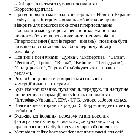
сайті, дозволяється за умови посилання на
Корреспондент.net.
При копіюванні матеріалів зі сторінки « Новини України
і світу» , для інтернет - видань - обов'язкове пряме
відкрите для пошукових систем гіперпосилання .
Посилання має бути розміщена в незалежності від
повного або часткового використання матеріалів.
Гіперпосилання ( для інтернет - видань) - повинна бути
розміщена в підзаголовку або в першому абзаці
матеріалу.
Новини з позначками "Думка", "Експертиза", "Заява",
"Регіони", "Гроші", "Влада", "Вибори", "Тест-драйв",
"Спецпроекти", "Промо" публікуються на правах
реклами.
Розділ Спецпроекти створюється спільно з
комерційними партнерами.
Будь яке копіювання, публікація, передрук, чи наступне
поширення інформації, що містить посилання на
"Інтерфакс-Україна", EPA / UPG, суворо забороняється.
Власник веб-сторінки в розділі Я-Корреспондент є автор
публікації.
Будь-яке копіювання, передрук та відтворення
фотографічних творів та/або аудіовізуальних творів
правовласника Getty Images - суворо забороняється.
Матеріали сайту korrespondent.net призначені для осіб