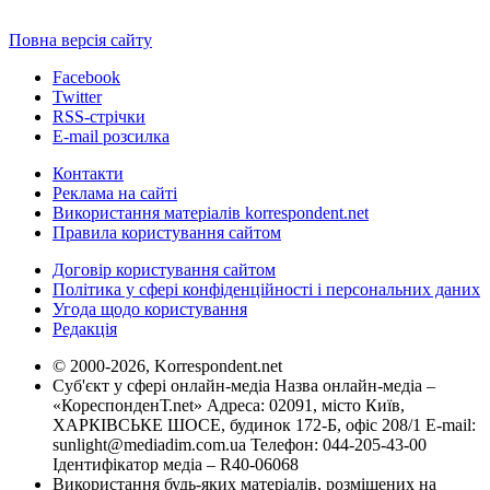
Повна версія сайту
Facebook
Twitter
RSS-стрічки
E-mail розсилка
Контакти
Реклама на сайті
Використання матеріалів korrespondent.net
Правила користування сайтом
Договір користування сайтом
Політика у сфері конфіденційності і персональних даних
Угода щодо користування
Редакція
© 2000-2026, Korrespondent.net
Суб'єкт у сфері онлайн-медіа Назва онлайн-медіа –
«КореспонденТ.net» Адреса: 02091, місто Київ,
ХАРКІВСЬКЕ ШОСЕ, будинок 172-Б, офіс 208/1 E-mail:
sunlight@mediadim.com.ua
Телефон: 044-205-43-00
Ідентифікатор медіа – R40-06068
Використання будь-яких матеріалів, розміщених на