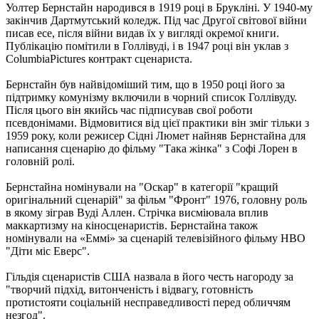
Уолтер Бернстайн народився в 1919 році в Брукліні. У 1940-му
закінчив Дартмутський коледж. Під час Другої світової війни
писав есе, після війни видав їх у вигляді окремої книги.
Публікацію помітили в Голлівуді, і в 1947 році він уклав з
ColumbiaPictures контракт сценариста.
Бернстайн був найвідоміший тим, що в 1950 році його за
підтримку комунізму включили в чорний список Голлівуду.
Після цього він якийсь час підписував свої роботи
псевдонімами. Відмовитися від цієї практики він зміг тільки з
1959 року, коли режисер Сідні Люмет найняв Бернстайна для
написання сценарію до фільму "Така жінка" з Софі Лорен в
головній ролі.
Бернстайна номінували на "Оскар" в категорії "кращий
оригінальний сценарій" за фільм "Фронт" 1976, головну роль
в якому зіграв Вуді Аллен. Стрічка висміювала вплив
маккартизму на кіносценаристів. Бернстайна також
номінували на «Еммі» за сценарій телевізійного фільму HBO
"Діти міс Еверс".
Гільдія сценаристів США назвала в його честь нагороду за
"творчий підхід, витонченість і відвагу, готовність
протистояти соціальній несправедливості перед обличчям
незгод".