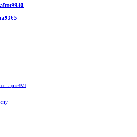
раїни
9930
ла
9365
ків - росЗМІ
еану