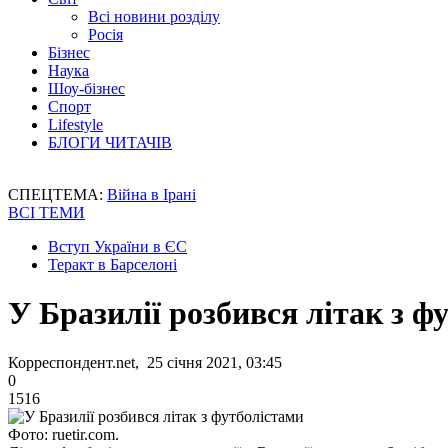
Всі новини розділу
Росія
Бізнес
Наука
Шоу-бізнес
Спорт
Lifestyle
БЛОГИ ЧИТАЧІВ
СПЕЦТЕМА:
Війна в Ірані
ВСІ ТЕМИ
Вступ України в ЄС
Теракт в Барселоні
У Бразилії розбився літак з ф
Корреспондент.net, 25 січня 2021, 03:45
0
1516
Фото: ruetir.com.