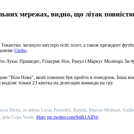
льних мережах, видно, що літак повністю 
і Токантінс загинуло шестеро осіб: пілот, а також президент фут
ідомляє
Globo
.
и Лукас Прашедес, Гільєрме Ное, Ранул і Маркус Молінарі. Їм бу
ндою "Віла Нова", який повинен був пройти в понеділок. Інша ко
 виділяє тільки 23 квитка на делегацію команди на гру.
cas Meira, os atletas Lucas Praxedes, Ranule, Marcus Molinari, Guil
a, pela Copa Verde.
#luto
pic.twitter.com/948i1AIIVe