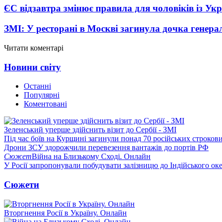
ЄС відзавтра змінює правила для чоловіків із Ук
ЗМІ: У ресторані в Москві загинула дочка генера
Читати коментарі
Новини світу
Останні
Популярні
Коментовані
Зеленський уперше здійснить візит до Сербії - ЗМІ
Під час боїв на Курщині загинули понад 70 російських строкови
Дрони ЗСУ здорожчили перевезення вантажів до портів РФ
Сюжет
Війна на Близькому Сході. Онлайн
У Росії запропонували побудувати залізницю до Індійського ок
Сюжети
Вторгнення Росії в Україну. Онлайн