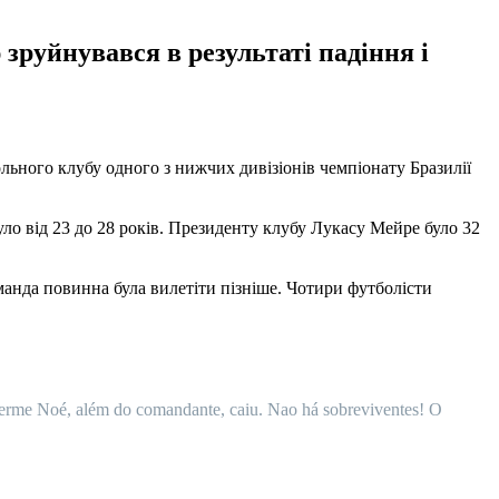
зруйнувався в результаті падіння і
больного клубу одного з нижчих дивізіонів чемпіонату Бразилії
ло від 23 до 28 років. Президенту клубу Лукасу Мейре було 32
манда повинна була вилетіти пізніше. Чотири футболісти
herme Noé, além do comandante, caiu. Nao há sobreviventes! O