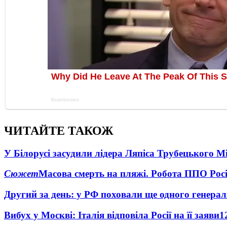
ЧИТАЙТЕ ТАКОЖ
У Білорусі засудили лідера Ляпіса Трубецького М
Сюжет
Масова смерть на пляжі. Робота ППО Росі
Другий за день: у РФ поховали ще одного генерал
Вибух у Москві: Італія відповіла Росії на її заяви
1