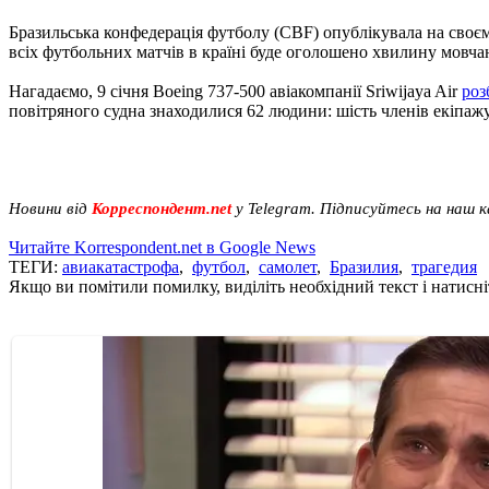
Бразильська конфедерація футболу (CBF) опублікувала на своєм
всіх футбольних матчів в країні буде оголошено хвилину мовча
Нагадаємо, 9 січня Boeing 737-500 авіакомпанії Sriwijaya Air
роз
повітряного судна знаходилися 62 людини: шість членів екіпажу 
Новини від
Корреспондент.net
у Telegram. Підписуйтесь на наш 
Читайте Korrespondent.net в Google News
ТЕГИ:
авиакатастрофа
,
футбол
,
самолет
,
Бразилия
,
трагедия
Якщо ви помітили помилку, виділіть необхідний текст і натисніт