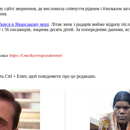
у сайті звернення, де висловила співчуття рідним і близьким з
ння.
бився в Яванському морі
. Літак зник з радарів майже відразу піс
і 56 пасажирів, зокрема десять дітей. За попередніми даними, вс
канал
https://t.me/korrespondentnet
ь Ctrl + Enter, щоб повідомити про це редакцію.