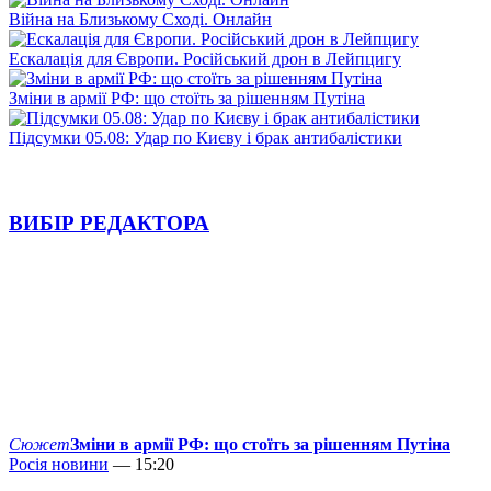
Війна на Близькому Сході. Онлайн
Ескалація для Європи. Російський дрон в Лейпцигу
Зміни в армії РФ: що стоїть за рішенням Путіна
Підсумки 05.08: Удар по Києву і брак антибалістики
ВИБІР РЕДАКТОРА
Сюжет
Зміни в армії РФ: що стоїть за рішенням Путіна
Росія новини
— 15:20