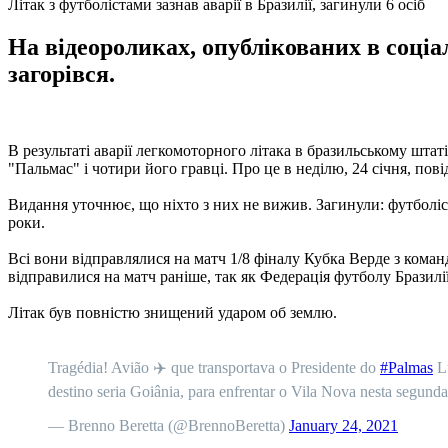
Літак з футболістами зазнав аварії в Бразилії, загинули 6 осіб
На відеороликах, опублікованих в соціа
загорівся.
В результаті аварії легкомоторного літака в бразильському штат
"Пальмас" і чотири його гравці. Про це в неділю, 24 січня, пов
Видання уточнює, що ніхто з них не вижив. Загинули: футболіст
роки.
Всі вони відправлялися на матч 1/8 фіналу Кубка Верде з кома
відправилися на матч раніше, так як Федерація футболу Бразилії
Літак був повністю знищений ударом об землю.
Tragédia! Avião ✈️ que transportava o Presidente do
#Palmas
Lu
destino seria Goiânia, para enfrentar o Vila Nova nesta segund
— Brenno Beretta (@BrennoBeretta)
January 24, 2021