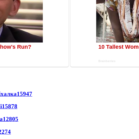
іхалка
15947
ї
15878
а
12805
2274