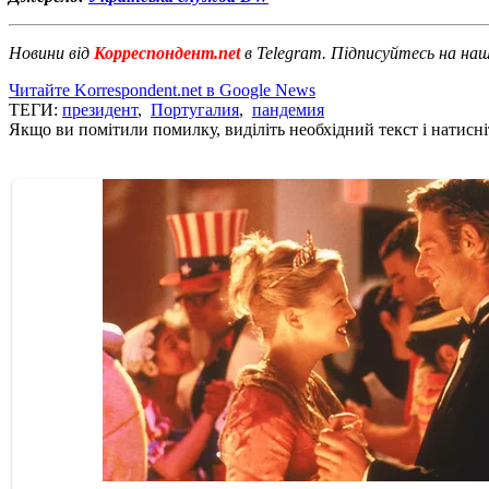
Новини від
Корреспондент.net
в Telegram. Підписуйтесь на на
Читайте Korrespondent.net в Google News
ТЕГИ:
президент
,
Португалия
,
пандемия
Якщо ви помітили помилку, виділіть необхідний текст і натисніт