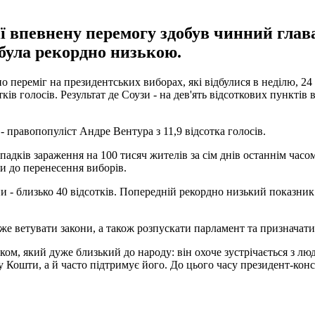
ї впевнену перемогу здобув чинний глав
 була рекордно низькою.
переміг на президентських виборах, які відбулися в неділю, 24 с
тків голосів. Результат де Соузи - на дев'ять відсоткових пункт
 - правопопуліст Андре Вентура з 11,9 відсотка голосів.
дків зараження на 100 тисяч жителів за сім днів останнім часом 
и до перенесення виборів.
ни - близько 40 відсотків. Попередній рекордно низький показни
е ветувати закони, а також розпускати парламент та призначати
ком, який дуже близький до народу: він охоче зустрічається з люд
іу Кошти, а й часто підтримує його. До цього часу президент-кон