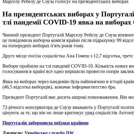
Марселу Ребелу де Соуза голосує на президентських виборах
На президентських виборах у Португалі
тлі пандемії COVID-19 явка на виборах
Чинний президент Португалії Марселу Ребелу де Соуза впевнено 
це повідомила виборча комісія країни після підрахунку 99 відсо
на попередніх виборах п'ять років тому.
Друге місце посіла соціалістка Ана Гомеш з 12,7 відсотка, третє
Вибори пройшли на тлі пандемії COVID-19. Кількість нових випа
голосування в країні все одно вирішили провести попри заклик
Явка на виборах через пандемію була найнижчою в історії краї
(46,5 відсотка виборців), зазначає інформагентство dpa.
Президент Португалії має досить широкі повноваження. Він мож
72-річного консерватора де Соузу вважають у Португалії політи
цінують за те, що він не лише критикує уряд соціалістів Антон
Португалія заборонила поїздки країною
Джерело:
Українська служба DW