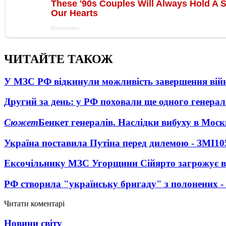
ЧИТАЙТЕ ТАКОЖ
У МЗС РФ відкинули можливість завершення вій
Другий за день: у РФ поховали ще одного генерал
Сюжет
Бенкет генералів. Наслідки вибуху в Моск
Україна поставила Путіна перед дилемою - ЗМІ
10
Ексочільнику МЗС Угорщини Сійярто загрожує в
РФ створила "українську бригаду" з полонених -
Читати коментарі
Новини світу