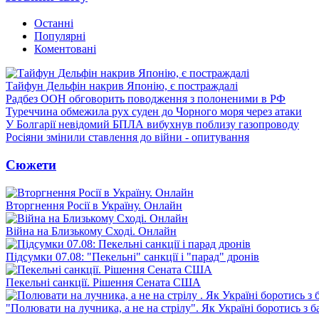
Останні
Популярні
Коментовані
Тайфун Дельфін накрив Японію, є постраждалі
Радбез ООН обговорить поводження з полоненими в РФ
Туреччина обмежила рух суден до Чорного моря через атаки
У Болгарії невідомий БПЛА вибухнув поблизу газопроводу
Росіяни змінили ставлення до війни - опитування
Сюжети
Вторгнення Росії в Україну. Онлайн
Війна на Близькому Сході. Онлайн
Підсумки 07.08: "Пекельні" санкції і "парад" дронів
Пекельні санкції. Рішення Сената США
"Полювати на лучника, а не на стрілу". Як Україні боротись з 