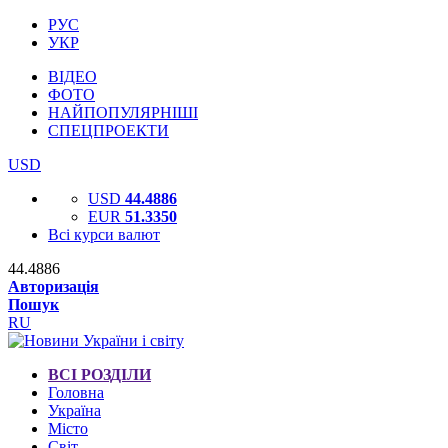
РУС
УКР
ВІДЕО
ФОТО
НАЙПОПУЛЯРНІШІ
СПЕЦПРОЕКТИ
USD
USD
44.4886
EUR
51.3350
Всі курси валют
44.4886
Авторизація
Пошук
RU
ВСІ РОЗДІЛИ
Головна
Україна
Місто
Світ