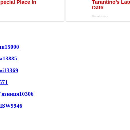
ни
15000
а
13885
ві
13369
571
'язниця
10306
 ISW
9946