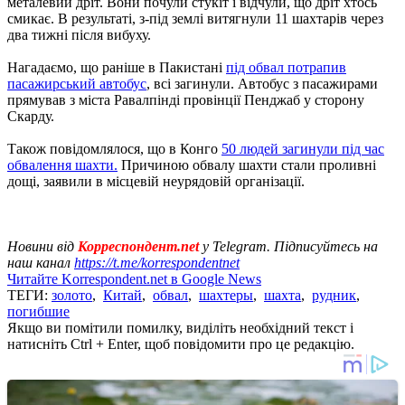
металевий дріт. Вони почули стукіт і відчули, що дріт хтось
смикає. В результаті, з-під землі витягнули 11 шахтарів через
два тижні після вибуху.
Нагадаємо, що раніше в Пакистані
під обвал потрапив
пасажирський автобус
, всі загинули. Автобус з пасажирами
прямував з міста Равалпінді провінції Пенджаб у сторону
Скарду.
Також повідомлялося, що в Конго
50 людей загинули під час
обвалення шахти.
Причиною обвалу шахти стали проливні
дощі, заявили в місцевій неурядовій організації.
Новини від
Корреспондент.net
у Telegram. Підписуйтесь на
наш канал
https://t.me/korrespondentnet
Читайте Korrespondent.net в Google News
ТЕГИ:
золото
,
Китай
,
обвал
,
шахтеры
,
шахта
,
рудник
,
погибшие
Якщо ви помітили помилку, виділіть необхідний текст і
натисніть Ctrl + Enter, щоб повідомити про це редакцію.