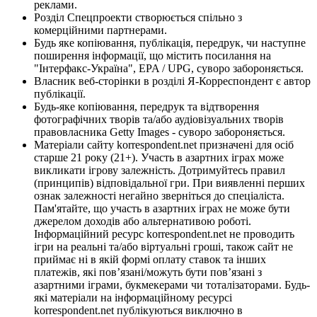
реклами.
Розділ Спецпроекти створюється спільно з
комерційними партнерами.
Будь яке копіювання, публікація, передрук, чи наступне
поширення інформації, що містить посилання на
"Інтерфакс-Україна", EPA / UPG, суворо забороняється.
Власник веб-сторінки в розділі Я-Корреспондент є автор
публікації.
Будь-яке копіювання, передрук та відтворення
фотографічних творів та/або аудіовізуальних творів
правовласника Getty Images - суворо забороняється.
Матеріали сайту korrespondent.net призначені для осіб
старше 21 року (21+). Участь в азартних іграх може
викликати ігрову залежність. Дотримуйтесь правил
(принципів) відповідальної гри. При виявленні перших
ознак залежності негайно зверніться до спеціаліста.
Пам'ятайте, що участь в азартних іграх не може бути
джерелом доходів або альтернативою роботі.
Інформаційний ресурс korrespondent.net не проводить
ігри на реальні та/або віртуальні гроші, також сайт не
приймає ні в якій формі оплату ставок та інших
платежів, які пов’язані/можуть бути пов’язані з
азартними іграми, букмекерами чи тоталізаторами. Будь-
які матеріали на інформаційному ресурсі
korrespondent.net публікуються виключно в