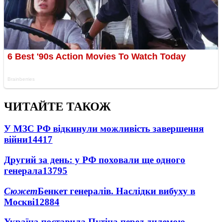
ЧИТАЙТЕ ТАКОЖ
У МЗС РФ відкинули можливість завершення
війни
14417
Другий за день: у РФ поховали ще одного
генерала
13795
Сюжет
Бенкет генералів. Наслідки вибуху в
Москві
12884
Україна поставила Путіна перед дилемою -