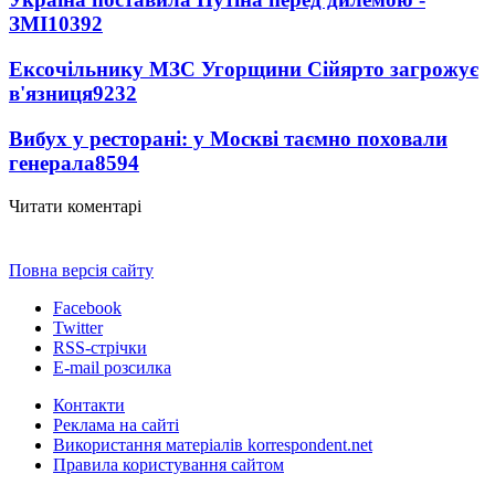
ЗМІ
10392
Ексочільнику МЗС Угорщини Сійярто загрожує
в'язниця
9232
Вибух у ресторані: у Москві таємно поховали
генерала
8594
Читати коментарі
Повна версія сайту
Facebook
Twitter
RSS-стрічки
E-mail розсилка
Контакти
Реклама на сайті
Використання матеріалів korrespondent.net
Правила користування сайтом