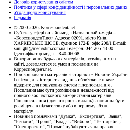
Договір користування сайтом
Політика у сфері конфіденційності і персональних даних
Угода щодо користування
Редакція
© 2000-2026, Korrespondent.net
Суб'єкт у сфері онлайн-медіа Назва онлайн-медіа –
«КореспонденТ.net» Адреса: 02091, місто Київ,
ХАРКІВСЬКЕ ШОСЕ, будинок 172-Б, офіс 208/1 E-mail:
sunlight@mediadim.com.ua
Телефон: 044-205-43-00
Ідентифікатор медіа – R40-06068
Використання будь-яких матеріалів, розміщених на
сайті, дозволяється за умови посилання на
Корреспондент.net.
При копіюванні матеріалів зі сторінки « Новини України
і світу» , для інтернет - видань - обов'язкове пряме
відкрите для пошукових систем гіперпосилання .
Посилання має бути розміщена в незалежності від
повного або часткового використання матеріалів.
Гіперпосилання ( для інтернет - видань) - повинна бути
розміщена в підзаголовку або в першому абзаці
матеріалу.
Новини з позначками "Думка", "Експертиза", "Заява",
"Регіони", "Гроші", "Влада", "Вибори", "Тест-драйв",
"Спецпроекти", "Промо" публікуються на правах