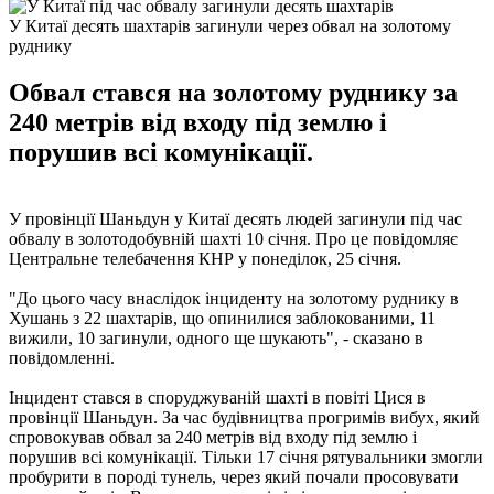
У Китаї десять шахтарів загинули через обвал на золотому
руднику
Обвал стався на золотому руднику за
240 метрів від входу під землю і
порушив всі комунікації.
У провінції Шаньдун у Китаї десять людей загинули під час
обвалу в золотодобувній шахті 10 січня. Про це повідомляє
Центральне телебачення КНР у понеділок, 25 січня.
"До цього часу внаслідок інциденту на золотому руднику в
Хушань з 22 шахтарів, що опинилися заблокованими, 11
вижили, 10 загинули, одного ще шукають", - сказано в
повідомленні.
Інцидент стався в споруджуваній шахті в повіті Цися в
провінції Шаньдун. За час будівництва прогримів вибух, який
спровокував обвал за 240 метрів від входу під землю і
порушив всі комунікації. Тільки 17 січня рятувальники змогли
пробурити в породі тунель, через який почали просовувати