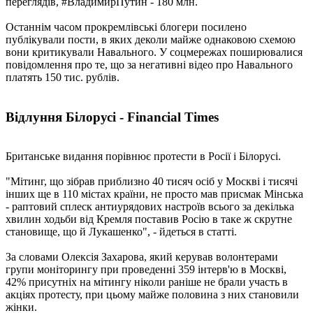
переглядів, #ВладимирПутин - 180 млн.
Останнім часом прокремлівські блогери посилено
публікували пости, в яких деколи майже однаковою схемою
вони критикували Навального. У соцмережах поширювалися
повідомлення про те, що за негативні відео про Навального
платять 150 тис. рублів.
Відлуння Білорусі - Financial Times
Британське видання порівнює протести в Росії і Білорусі.
"Мітинг, що зібрав приблизно 40 тисяч осіб у Москві і тисячі
інших ще в 110 містах країни, не просто мав присмак Мінська
- раптовий сплеск антиурядових настроїв всього за декілька
хвилин ходьби від Кремля поставив Росію в таке ж скрутне
становище, що й Лукашенко", - йдеться в статті.
За словами Олексія Захарова, який керував волонтерами
групи моніторингу при проведенні 359 інтерв'ю в Москві,
42% присутніх на мітингу ніколи раніше не брали участь в
акціях протесту, при цьому майже половина з них становили
жінки.