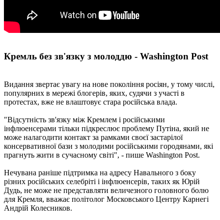
Кремль без зв'язку з молоддю - Washington Post
Видання звертає увагу на нове покоління росіян, у тому числі,
популярних в мережі блогерів, яких, судячи з участі в
протестах, вже не влаштовує стара російська влада.
"Відсутність зв'язку між Кремлем і російськими
інфлюенсерами тільки підкреслює проблему Путіна, який не
може налагодити контакт за рамками своєї застарілої
консервативної бази з молодими російськими городянами, які
прагнуть жити в сучасному світі", - пише Washington Post.
Нечувана раніше підтримка на адресу Навального з боку
різних російських селебріті і інфлюенсерів, таких як Юрій
Дудь, не може не представляти величезного головного болю
для Кремля, вважає політолог Московського Центру Карнегі
Андрій Колесников.