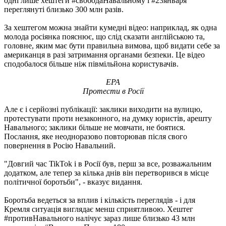
одні лише хештеги #свободаНавальному і #23января
переглянуті близько 300 млн разів.
За хештегом можна знайти кумедні відео: наприклад, як одна
молода росіянка пояснює, що слід сказати англійською та,
головне, яким має бути правильна вимова, щоб видати себе за
американця в разі затримання органами безпеки. Це відео
сподобалося більше ніж півмільйона користувачів.
EPA
Протести в Росії
Але є і серйозні публікації: заклики виходити на вулицю,
протестувати проти незаконного, на думку юристів, арешту
Навального; заклики більше не мовчати, не боятися.
Послання, яке неодноразово повторював після свого
повернення в Росію Навальний.
"Довгий час TikTok і в Росії був, перш за все, розважальним
додатком, але тепер за кілька днів він перетворився в місце
політичної боротьби", - вказує видання.
Боротьба ведеться за вплив і кількість переглядів - і для
Кремля ситуація виглядає менш сприятливою. Хештег
#противНавального налічує зараз лише близько 43 млн