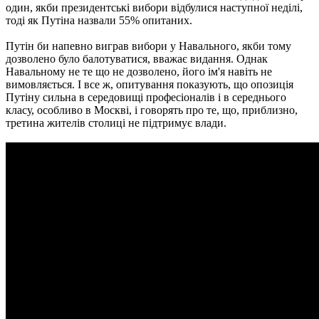
один, якби президентські вибори відбулися наступної неділі,
тоді як Путіна назвали 55% опитаних.
Путін би напевно виграв вибори у Навального, якби тому
дозволено було балотуватися, вважає видання. Однак
Навальному не те що не дозволено, його ім'я навіть не
вимовляється. І все ж, опитування показують, що опозиція
Путіну сильна в середовищі професіоналів і в середнього
класу, особливо в Москві, і говорять про те, що, приблизно,
третина жителів столиці не підтримує влади.