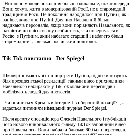
"Нинішнє молоде покоління більш радикальне, ніж попередні.
Вони хочуть жити в модернізованій Росії, не в старомодній,
традиційній Росії. Це покоління народилося при Путіні і, як і
раніше, живе при Путіні. Для них Навальний більш
надихаюча персоналія, якщо вони порівняють Навального, як
патріотично орієнтовану особистість, яка повернулася в
Росію, з Путіним, який набагато старший і набагато більш
старомодний", - вважає російський політолог.
Tik-Tok повстання - Der Spiegel
Школярі знімають зі стін портрети Путіна, підлітки позують
біля президентської резиденції: такими відео прихильники
Навального набирають у TikTok мільйони переглядів і
мобілізують людей для протестів.
"Чи опиниться Кремль в інтернеті в оборонній позиції?", -
задається питанням німецький журнал Der Spiegel.
Після арешту опозиціонера Олексія Навального і публікації
його нового викривального фільму TikTok заповнили відео
про Навального. Вони набрали близько 800 млн переглядів,