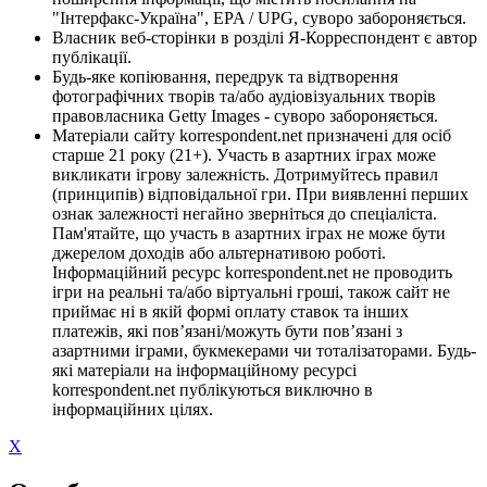
"Інтерфакс-Україна", EPA / UPG, суворо забороняється.
Власник веб-сторінки в розділі Я-Корреспондент є автор
публікації.
Будь-яке копіювання, передрук та відтворення
фотографічних творів та/або аудіовізуальних творів
правовласника Getty Images - суворо забороняється.
Матеріали сайту korrespondent.net призначені для осіб
старше 21 року (21+). Участь в азартних іграх може
викликати ігрову залежність. Дотримуйтесь правил
(принципів) відповідальної гри. При виявленні перших
ознак залежності негайно зверніться до спеціаліста.
Пам'ятайте, що участь в азартних іграх не може бути
джерелом доходів або альтернативою роботі.
Інформаційний ресурс korrespondent.net не проводить
ігри на реальні та/або віртуальні гроші, також сайт не
приймає ні в якій формі оплату ставок та інших
платежів, які пов’язані/можуть бути пов’язані з
азартними іграми, букмекерами чи тоталізаторами. Будь-
які матеріали на інформаційному ресурсі
korrespondent.net публікуються виключно в
інформаційних цілях.
X