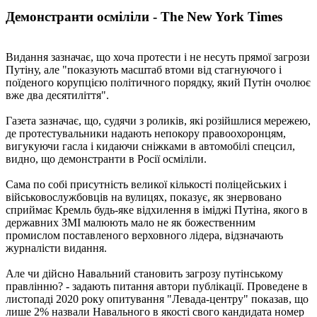
Демонстранти осміліли - The New York Times
Видання зазначає, що хоча протести і не несуть прямої загрози
Путіну, але "показують масштаб втоми від стагнуючого і
поїденого корупцією політичного порядку, який Путін очолює
вже два десятиліття".
Газета зазначає, що, судячи з роликів, які розійшлися мережею,
де протестувальники надають непокору правоохоронцям,
вигукуючи гасла і кидаючи сніжками в автомобілі спецсил,
видно, що демонстранти в Росії осміліли.
Сама по собі присутність великої кількості поліцейських і
військовослужбовців на вулицях, показує, як знервовано
сприймає Кремль будь-яке відхилення в іміджі Путіна, якого в
державних ЗМІ малюють мало не як божественним
промислом поставленого верховного лідера, відзначають
журналісти видання.
Але чи дійсно Навальний становить загрозу путінському
правлінню? - задають питання автори публікації. Проведене в
листопаді 2020 року опитування "Левада-центру" показав, що
лише 2% назвали Навального в якості свого кандидата номер