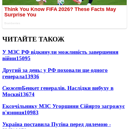
ЧИТАЙТЕ ТАКОЖ
У МЗС РФ відкинули можливість завершення
війни
15095
Другий за день: у РФ поховали ще одного
генерала
13936
Сюжет
Бенкет генералів. Наслідки вибуху в
Москві
13674
Ексочільнику МЗС Угорщини Сійярто загрожує
в'язниця
10983
Україна поставила Путіна перед дилемою -