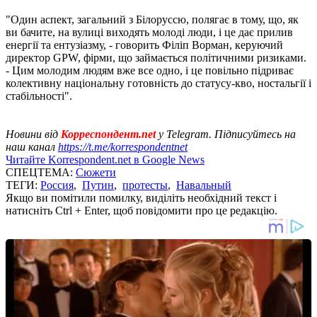
"Один аспект, загальний з Білоруссю, полягає в тому, що, як
ви бачите, на вулиці виходять молоді люди, і це дає прилив
енергії та ентузіазму, - говорить Філіп Ворман, керуючий
директор GPW, фірми, що займається політичними ризиками.
- Цим молодим людям вже все одно, і це повільно підриває
колективну національну готовність до статусу-кво, ностальгії і
стабільності".
Новини від
Корреспондент.net
у Telegram. Підписуйтесь на
наш канал
https://t.me/korrespondentnet
Читайте Korrespondent.net в Google News
СПЕЦТЕМА:
Сюжети
ТЕГИ:
Россия
,
Путин
,
протесты
,
Навальный
Якщо ви помітили помилку, виділіть необхідний текст і
натисніть Ctrl + Enter, щоб повідомити про це редакцію.