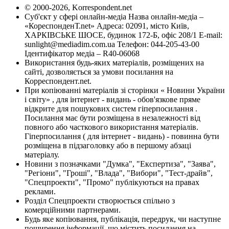
© 2000-2026, Korrespondent.net
Суб'єкт у сфері онлайн-медіа Назва онлайн-медіа –
«КореспонденТ.net» Адреса: 02091, місто Київ,
ХАРКІВСЬКЕ ШОСЕ, будинок 172-Б, офіс 208/1 E-mail:
sunlight@mediadim.com.ua
Телефон: 044-205-43-00
Ідентифікатор медіа – R40-06068
Використання будь-яких матеріалів, розміщених на
сайті, дозволяється за умови посилання на
Корреспондент.net.
При копіюванні матеріалів зі сторінки « Новини України
і світу» , для інтернет - видань - обов'язкове пряме
відкрите для пошукових систем гіперпосилання .
Посилання має бути розміщена в незалежності від
повного або часткового використання матеріалів.
Гіперпосилання ( для інтернет - видань) - повинна бути
розміщена в підзаголовку або в першому абзаці
матеріалу.
Новини з позначками "Думка", "Експертиза", "Заява",
"Регіони", "Гроші", "Влада", "Вибори", "Тест-драйв",
"Спецпроекти", "Промо" публікуються на правах
реклами.
Розділ Спецпроекти створюється спільно з
комерційними партнерами.
Будь яке копіювання, публікація, передрук, чи наступне
поширення інформації, що містить посилання на