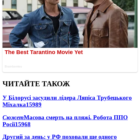
ЧИТАЙТЕ ТАКОЖ
У Білорусі засудили лідера Ляпіса Трубецького
Міхалка
15989
Сюжет
Масова смерть на пляжі. Робота ППО
Росії
15968
Другий за день: у РФ поховали ще одного