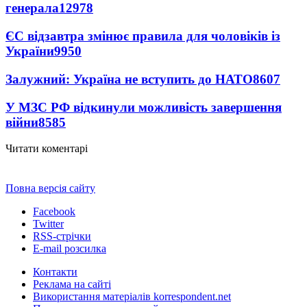
генерала
12978
ЄС відзавтра змінює правила для чоловіків із
України
9950
Залужний: Україна не вступить до НАТО
8607
У МЗС РФ відкинули можливість завершення
війни
8585
Читати коментарі
Повна версія сайту
Facebook
Twitter
RSS-стрічки
E-mail розсилка
Контакти
Реклама на сайті
Використання матеріалів korrespondent.net