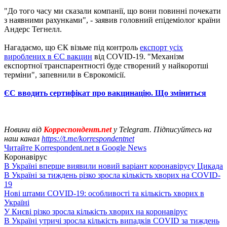
"До того часу ми сказали компанії, що вони повинні почекати
з наявними рахунками", - заявив головний епідеміолог країни
Андерс Тегнелл.
Нагадаємо, що ЄК візьме під контроль
експорт усіх
вироблених в ЄС вакцин
від COVID-19. "Механізм
експортної транспарентності буде створений у найкоротші
терміни", запевнили в Єврокомісії.
ЄС вводить сертифікат про вакцинацію. Що зміниться
Новини від
Корреспондент.net
у Telegram. Підписуйтесь на
наш канал
https://t.me/korrespondentnet
Читайте Korrespondent.net в Google News
Коронавірус
В Україні вперше виявили новий варіант коронавірусу Цикада
В Україні за тиждень різко зросла кількість хворих на COVID-
19
Нові штами COVID-19: особливості та кількість хворих в
Україні
У Києві різко зросла кількість хворих на коронавірус
В Україні утричі зросла кількість випадків COVID за тиждень