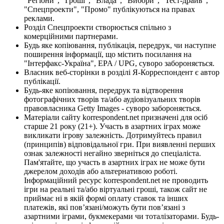
"Регіони", "Гроші", "Влада", "Вибори", "Тест-драйв",
"Спецпроекти", "Промо" публікуються на правах
реклами.
Розділ Спецпроекти створюється спільно з
комерційними партнерами.
Будь яке копіювання, публікація, передрук, чи наступне
поширення інформації, що містить посилання на
"Інтерфакс-Україна", EPA / UPG, суворо забороняється.
Власник веб-сторінки в розділі Я-Корреспондент є автор
публікації.
Будь-яке копіювання, передрук та відтворення
фотографічних творів та/або аудіовізуальних творів
правовласника Getty Images - суворо забороняється.
Матеріали сайту korrespondent.net призначені для осіб
старше 21 року (21+). Участь в азартних іграх може
викликати ігрову залежність. Дотримуйтесь правил
(принципів) відповідальної гри. При виявленні перших
ознак залежності негайно зверніться до спеціаліста.
Пам'ятайте, що участь в азартних іграх не може бути
джерелом доходів або альтернативою роботі.
Інформаційний ресурс korrespondent.net не проводить
ігри на реальні та/або віртуальні гроші, також сайт не
приймає ні в якій формі оплату ставок та інших
платежів, які пов’язані/можуть бути пов’язані з
азартними іграми, букмекерами чи тоталізаторами. Будь-