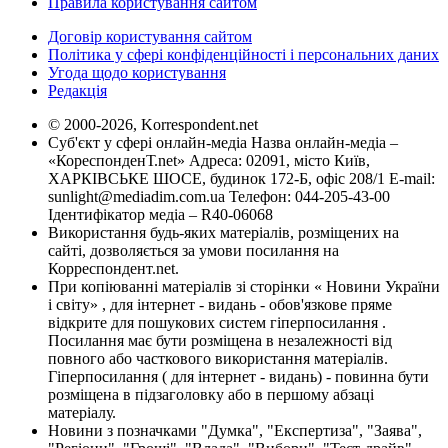
Правила користування сайтом
Договір користування сайтом
Політика у сфері конфіденційності і персональних даних
Угода щодо користування
Редакція
© 2000-2026, Korrespondent.net
Суб'єкт у сфері онлайн-медіа Назва онлайн-медіа –
«КореспонденТ.net» Адреса: 02091, місто Київ,
ХАРКІВСЬКЕ ШОСЕ, будинок 172-Б, офіс 208/1 E-mail:
sunlight@mediadim.com.ua
Телефон: 044-205-43-00
Ідентифікатор медіа – R40-06068
Використання будь-яких матеріалів, розміщених на
сайті, дозволяється за умови посилання на
Корреспондент.net.
При копіюванні матеріалів зі сторінки « Новини України
і світу» , для інтернет - видань - обов'язкове пряме
відкрите для пошукових систем гіперпосилання .
Посилання має бути розміщена в незалежності від
повного або часткового використання матеріалів.
Гіперпосилання ( для інтернет - видань) - повинна бути
розміщена в підзаголовку або в першому абзаці
матеріалу.
Новини з позначками "Думка", "Експертиза", "Заява",