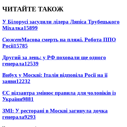
ЧИТАЙТЕ ТАКОЖ
У Білорусі засудили лідера Ляпіса Трубецького
Міхалка
15899
Сюжет
Масова смерть на пляжі. Робота ППО
Росії
15785
Другий за день: у РФ поховали ще одного
генерала
12539
Вибух у Москві: Італія відповіла Росії на її
заяви
12232
ЄС відзавтра змінює правила для чоловіків із
України
9881
ЗМІ: У ресторані в Москві загинула дочка
генерала
9293