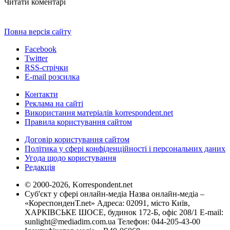
Читати коментарі
Повна версія сайту
Facebook
Twitter
RSS-стрічки
E-mail розсилка
Контакти
Реклама на сайті
Використання матеріалів korrespondent.net
Правила користування сайтом
Договір користування сайтом
Політика у сфері конфіденційності і персональних даних
Угода щодо користування
Редакція
© 2000-2026, Korrespondent.net
Суб'єкт у сфері онлайн-медіа Назва онлайн-медіа –
«КореспонденТ.net» Адреса: 02091, місто Київ,
ХАРКІВСЬКЕ ШОСЕ, будинок 172-Б, офіс 208/1 E-mail:
sunlight@mediadim.com.ua
Телефон: 044-205-43-00