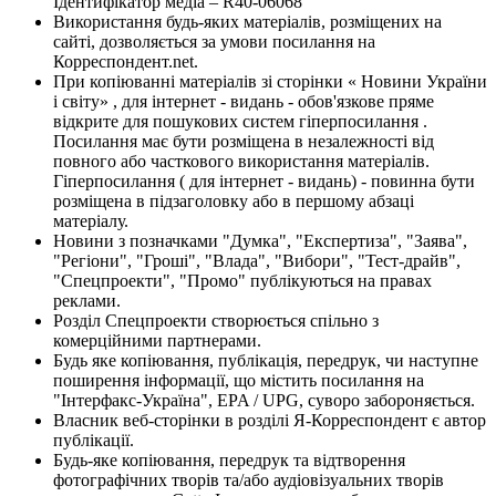
Ідентифікатор медіа – R40-06068
Використання будь-яких матеріалів, розміщених на
сайті, дозволяється за умови посилання на
Корреспондент.net.
При копіюванні матеріалів зі сторінки « Новини України
і світу» , для інтернет - видань - обов'язкове пряме
відкрите для пошукових систем гіперпосилання .
Посилання має бути розміщена в незалежності від
повного або часткового використання матеріалів.
Гіперпосилання ( для інтернет - видань) - повинна бути
розміщена в підзаголовку або в першому абзаці
матеріалу.
Новини з позначками "Думка", "Експертиза", "Заява",
"Регіони", "Гроші", "Влада", "Вибори", "Тест-драйв",
"Спецпроекти", "Промо" публікуються на правах
реклами.
Розділ Спецпроекти створюється спільно з
комерційними партнерами.
Будь яке копіювання, публікація, передрук, чи наступне
поширення інформації, що містить посилання на
"Інтерфакс-Україна", EPA / UPG, суворо забороняється.
Власник веб-сторінки в розділі Я-Корреспондент є автор
публікації.
Будь-яке копіювання, передрук та відтворення
фотографічних творів та/або аудіовізуальних творів