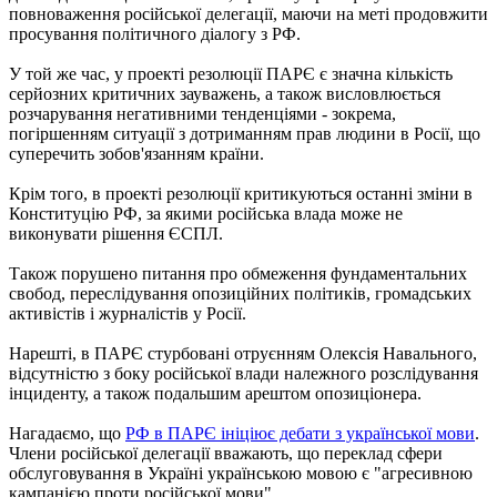
повноваження російської делегації, маючи на меті продовжити
просування політичного діалогу з РФ.
У той же час, у проекті резолюції ПАРЄ є значна кількість
серйозних критичних зауважень, а також висловлюється
розчарування негативними тенденціями - зокрема,
погіршенням ситуації з дотриманням прав людини в Росії, що
суперечить зобов'язанням країни.
Крім того, в проекті резолюції критикуються останні зміни в
Конституцію РФ, за якими російська влада може не
виконувати рішення ЄСПЛ.
Також порушено питання про обмеження фундаментальних
свобод, переслідування опозиційних політиків, громадських
активістів і журналістів у Росії.
Нарешті, в ПАРЄ стурбовані отруєнням Олексія Навального,
відсутністю з боку російської влади належного розслідування
інциденту, а також подальшим арештом опозиціонера.
Нагадаємо, що
РФ в ПАРЄ ініціює дебати з української мови
.
Члени російської делегації вважають, що переклад сфери
обслуговування в Україні українською мовою є "агресивною
кампанією проти російської мови".