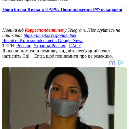
Нова битва Києва в ПАРЄ. Повноваження РФ оскаржені
Новини від
Корреспондент.net
у Telegram. Підписуйтесь на
наш канал
https://t.me/korrespondentnet
Читайте Korrespondent.net в Google News
ТЕГИ:
Россия
,
Украина-Россия
,
ПАСЕ
Якщо ви помітили помилку, виділіть необхідний текст і
натисніть Ctrl + Enter, щоб повідомити про це редакцію.