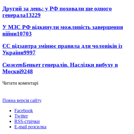
Другий за день: у РФ поховали ще одного
генерала
13229
У МЗС РФ відкинули можливість завершення
війни
10703
ЄС відзавтра змінює правила для чоловіків із
України
9997
Сюжет
Бенкет генералів. Наслідки вибуху в
Москві
9248
Читати коментарі
Повна версія сайту
Facebook
Twitter
RSS-стрічки
E-mail розсилка