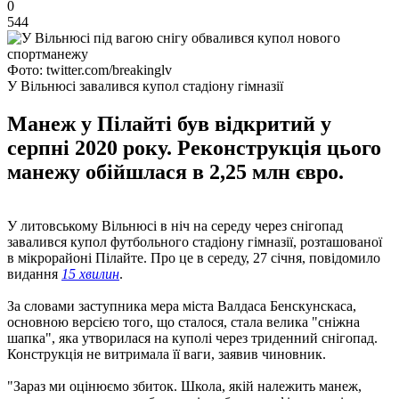
0
544
Фото: twitter.com/breakinglv
У Вільнюсі завалився купол стадіону гімназії
Манеж у Пілайті був відкритий у
серпні 2020 року. Реконструкція цього
манежу обійшлася в 2,25 млн євро.
У литовському Вільнюсі в ніч на середу через снігопад
завалився купол футбольного стадіону гімназії, розташованої
в мікрорайоні Пілайте. Про це в середу, 27 січня, повідомило
видання
15 хвилин
.
За словами заступника мера міста Валдаса Бенскунскаса,
основною версією того, що сталося, стала велика "сніжна
шапка", яка утворилася на куполі через триденний снігопад.
Конструкція не витримала її ваги, заявив чиновник.
"Зараз ми оцінюємо збиток. Школа, якій належить манеж,