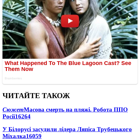
ЧИТАЙТЕ ТАКОЖ
Сюжет
Масова смерть на пляжі. Робота ППО
Росії
16264
У Білорусі засудили лідера Ляпіса Трубецького
Міхалка
16059