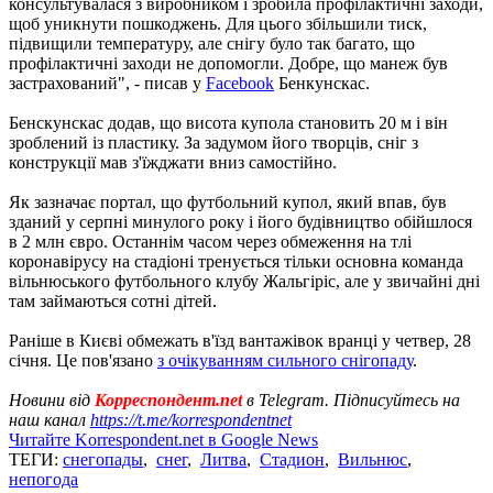
консультувалася з виробником і зробила профілактичні заходи,
щоб уникнути пошкоджень. Для цього збільшили тиск,
підвищили температуру, але снігу було так багато, що
профілактичні заходи не допомогли. Добре, що манеж був
застрахований", - писав у
Facebook
Бенкунскас.
Бенскунскас додав, що висота купола становить 20 м і він
зроблений із пластику. За задумом його творців, сніг з
конструкції мав з'їжджати вниз самостійно.
Як зазначає портал, що футбольний купол, який впав, був
зданий у серпні минулого року і його будівництво обійшлося
в 2 млн євро. Останнім часом через обмеження на тлі
коронавірусу на стадіоні тренується тільки основна команда
вільнюського футбольного клубу Жальгіріс, але у звичайні дні
там займаються сотні дітей.
Раніше в Києві обмежать в'їзд вантажівок вранці у четвер, 28
січня. Це пов'язано
з очікуванням сильного снігопаду
.
Новини від
Корреспондент.net
в Telegram. Підписуйтесь на
наш канал
https://t.me/korrespondentnet
Читайте Korrespondent.net в Google News
ТЕГИ:
снегопады
,
снег
,
Литва
,
Стадион
,
Вильнюс
,
непогода