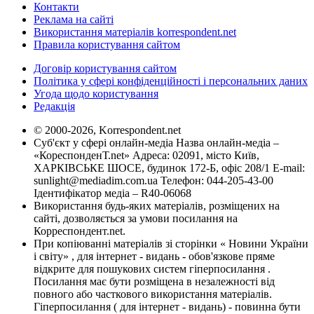
Контакти
Реклама на сайті
Використання матеріалів korrespondent.net
Правила користування сайтом
Договір користування сайтом
Політика у сфері конфіденційності і персональних даних
Угода щодо користування
Редакція
© 2000-2026, Korrespondent.net
Суб'єкт у сфері онлайн-медіа Назва онлайн-медіа –
«КореспонденТ.net» Адреса: 02091, місто Київ,
ХАРКІВСЬКЕ ШОСЕ, будинок 172-Б, офіс 208/1 E-mail:
sunlight@mediadim.com.ua
Телефон: 044-205-43-00
Ідентифікатор медіа – R40-06068
Використання будь-яких матеріалів, розміщених на
сайті, дозволяється за умови посилання на
Корреспондент.net.
При копіюванні матеріалів зі сторінки « Новини України
і світу» , для інтернет - видань - обов'язкове пряме
відкрите для пошукових систем гіперпосилання .
Посилання має бути розміщена в незалежності від
повного або часткового використання матеріалів.
Гіперпосилання ( для інтернет - видань) - повинна бути