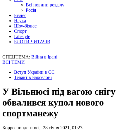
Всі новини розділу
Росія
Бізнес
Наука
Шоу-бізнес
Спорт
Lifestyle
БЛОГИ ЧИТАЧІВ
СПЕЦТЕМА:
Війна в Ірані
ВСІ ТЕМИ
Вступ України в ЄС
Теракт в Барселоні
У Вільнюсі під вагою снігу
обвалився купол нового
спортманежу
Корреспондент.net, 28 січня 2021, 01:23