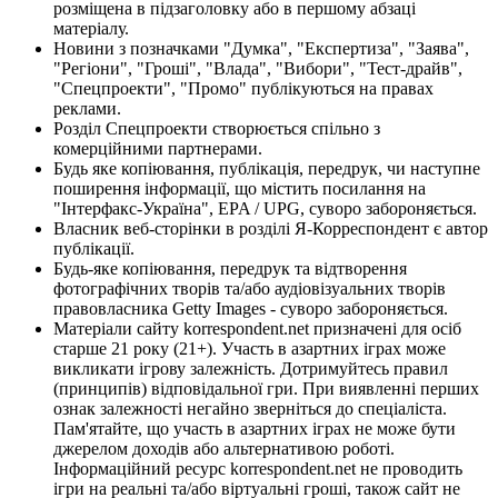
розміщена в підзаголовку або в першому абзаці
матеріалу.
Новини з позначками "Думка", "Експертиза", "Заява",
"Регіони", "Гроші", "Влада", "Вибори", "Тест-драйв",
"Спецпроекти", "Промо" публікуються на правах
реклами.
Розділ Спецпроекти створюється спільно з
комерційними партнерами.
Будь яке копіювання, публікація, передрук, чи наступне
поширення інформації, що містить посилання на
"Інтерфакс-Україна", EPA / UPG, суворо забороняється.
Власник веб-сторінки в розділі Я-Корреспондент є автор
публікації.
Будь-яке копіювання, передрук та відтворення
фотографічних творів та/або аудіовізуальних творів
правовласника Getty Images - суворо забороняється.
Матеріали сайту korrespondent.net призначені для осіб
старше 21 року (21+). Участь в азартних іграх може
викликати ігрову залежність. Дотримуйтесь правил
(принципів) відповідальної гри. При виявленні перших
ознак залежності негайно зверніться до спеціаліста.
Пам'ятайте, що участь в азартних іграх не може бути
джерелом доходів або альтернативою роботі.
Інформаційний ресурс korrespondent.net не проводить
ігри на реальні та/або віртуальні гроші, також сайт не