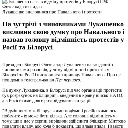
Фото: кадр из видео
Лукашенко висловився про Навального і протести
На зустрічі з чиновниками Лукашенко
висловив свою думку про Навального і
назвав головну відмінність протестів у
Росії та Білорусі
Президент Білорусі Олександр Лукашенко на засіданні з
чиновниками розповів, у чому відмінності протестів у
Білорусі та Росії і висловився з приводу Навального. Про це
повідомив телеграм-канал
Пул першого.
На думку Лукашенка, в Білорусі під час організації протестів
був розрахунок на бліцкриг і введення в країну військ НАТО,
а в Росії йтиме довге розгойдування ситуації.
"Відмінності між білоруськими подіями і російськими ось
побачите - їх може бути кілька. Але головна відмінність у
тому, що в нас у серпні вирішили здійснити бліцкриг. Миттєво
повалити владу, або хоча б показати, що влада впала. І ввести