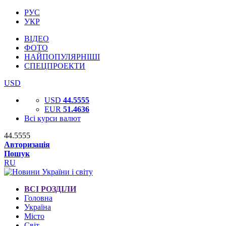
РУС
УКР
ВІДЕО
ФОТО
НАЙПОПУЛЯРНІШІ
СПЕЦПРОЕКТИ
USD
USD
44.5555
EUR
51.4636
Всі курси валют
44.5555
Авторизація
Пошук
RU
ВСІ РОЗДІЛИ
Головна
Україна
Місто
Світ