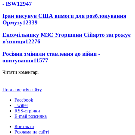
- ISW
12947
Іран висунув США вимоги для розблокування
Ормузу
12339
Ексочільнику МЗС Угорщини Сійярто загрожує
в'язниця
12276
Росіяни змінили ставлення до війни -
опитування
11577
Читати коментарі
Повна версія сайту
Facebook
Twitter
RSS-стрічки
E-mail розсилка
Контакти
Реклама на сайті