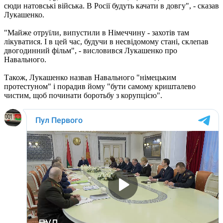
сюди натовські війська. В Росії будуть качати в довгу", - сказав
Лукашенко.
"Майже отруїли, випустили в Німеччину - захотів там
лікуватися. І в цей час, будучи в несвідомому стані, склепав
двогодинний фільм", - висловився Лукашенко про
Навального.
Також, Лукашенко назвав Навального "німецьким
протестуном" і порадив йому "бути самому кришталево
чистим, щоб починати боротьбу з корупцією".