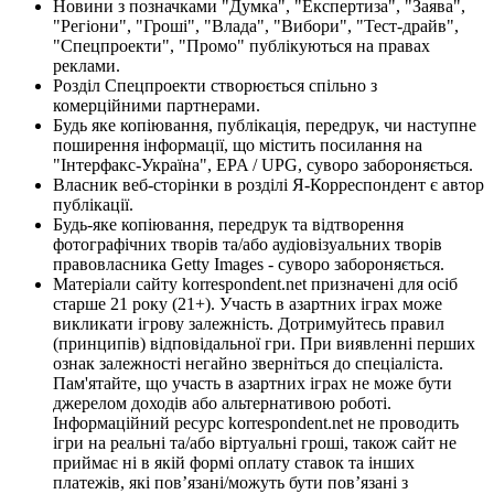
Новини з позначками "Думка", "Експертиза", "Заява",
"Регіони", "Гроші", "Влада", "Вибори", "Тест-драйв",
"Спецпроекти", "Промо" публікуються на правах
реклами.
Розділ Спецпроекти створюється спільно з
комерційними партнерами.
Будь яке копіювання, публікація, передрук, чи наступне
поширення інформації, що містить посилання на
"Інтерфакс-Україна", EPA / UPG, суворо забороняється.
Власник веб-сторінки в розділі Я-Корреспондент є автор
публікації.
Будь-яке копіювання, передрук та відтворення
фотографічних творів та/або аудіовізуальних творів
правовласника Getty Images - суворо забороняється.
Матеріали сайту korrespondent.net призначені для осіб
старше 21 року (21+). Участь в азартних іграх може
викликати ігрову залежність. Дотримуйтесь правил
(принципів) відповідальної гри. При виявленні перших
ознак залежності негайно зверніться до спеціаліста.
Пам'ятайте, що участь в азартних іграх не може бути
джерелом доходів або альтернативою роботі.
Інформаційний ресурс korrespondent.net не проводить
ігри на реальні та/або віртуальні гроші, також сайт не
приймає ні в якій формі оплату ставок та інших
платежів, які пов’язані/можуть бути пов’язані з