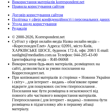
Використання матеріалів korrespondent.net
Правила користування сайтом
Договір користування сайтом
Політика у сфері конфіденційності і персональних даних
Угода щодо користування
Редакція
© 2000-2026, Korrespondent.net
Суб'єкт у сфері онлайн-медіа Назва онлайн-медіа –
«КореспонденТ.net» Адреса: 02091, місто Київ,
ХАРКІВСЬКЕ ШОСЕ, будинок 172-Б, офіс 208/1 E-mail:
sunlight@mediadim.com.ua
Телефон: 044-205-43-00
Ідентифікатор медіа – R40-06068
Використання будь-яких матеріалів, розміщених на
сайті, дозволяється за умови посилання на
Корреспондент.net.
При копіюванні матеріалів зі сторінки « Новини України
і світу» , для інтернет - видань - обов'язкове пряме
відкрите для пошукових систем гіперпосилання .
Посилання має бути розміщена в незалежності від
повного або часткового використання матеріалів.
Гіперпосилання ( для інтернет - видань) - повинна бути
розміщена в підзаголовку або в першому абзаці
матеріалу.