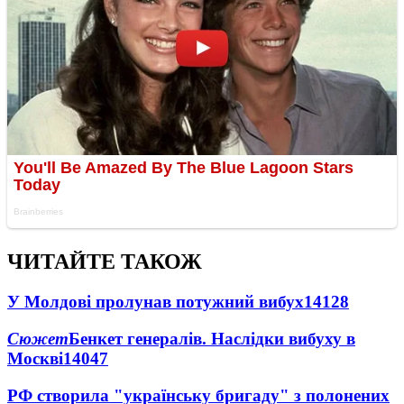
ЧИТАЙТЕ ТАКОЖ
У Молдові пролунав потужний вибух
14128
Сюжет
Бенкет генералів. Наслідки вибуху в
Москві
14047
РФ створила "українську бригаду" з полонених