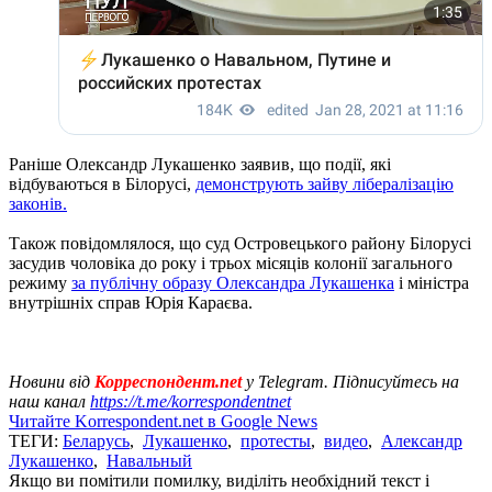
Раніше Олександр Лукашенко заявив, що події, які
відбуваються в Білорусі,
демонструють зайву лібералізацію
законів.
Також повідомлялося, що суд Островецького району Білорусі
засудив чоловіка до року і трьох місяців колонії загального
режиму
за публічну образу Олександра Лукашенка
і міністра
внутрішніх справ Юрія Караєва.
Новини від
Корреспондент.net
у Telegram. Підписуйтесь на
наш канал
https://t.me/korrespondentnet
Читайте Korrespondent.net в Google News
ТЕГИ:
Беларусь
,
Лукашенко
,
протесты
,
видео
,
Александр
Лукашенко
,
Навальный
Якщо ви помітили помилку, виділіть необхідний текст і