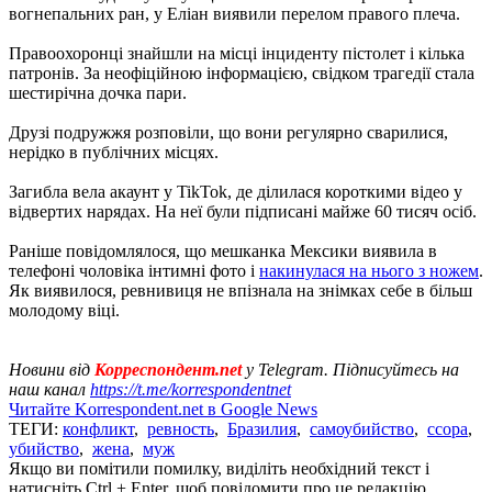
вогнепальних ран, у Еліан виявили перелом правого плеча.
Правоохоронці знайшли на місці інциденту пістолет і кілька
патронів. За неофіційною інформацією, свідком трагедії стала
шестирічна дочка пари.
Друзі подружжя розповіли, що вони регулярно сварилися,
нерідко в публічних місцях.
Загибла вела акаунт у TikTok, де ділилася короткими відео у
відвертих нарядах. На неї були підписані майже 60 тисяч осіб.
Раніше повідомлялося, що мешканка Мексики виявила в
телефоні чоловіка інтимні фото і
накинулася на нього з ножем
.
Як виявилося, ревнивиця не впізнала на знімках себе в більш
молодому віці.
Новини від
Корреспондент.net
у Telegram. Підписуйтесь на
наш канал
https://t.me/korrespondentnet
Читайте Korrespondent.net в Google News
ТЕГИ:
конфликт
,
ревность
,
Бразилия
,
самоубийство
,
ссора
,
убийство
,
жена
,
муж
Якщо ви помітили помилку, виділіть необхідний текст і
натисніть Ctrl + Enter, щоб повідомити про це редакцію.