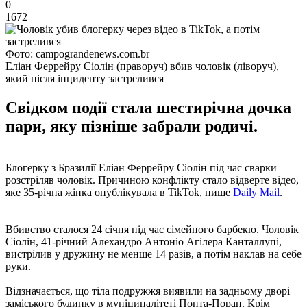
0
1672
Фото: campograndenews.com.br
Еліан Феррейру Сіолін (праворуч) вбив чоловік (ліворуч),
який після інциденту застрелився
Свідком події стала шестирічна дочка
пари, яку пізніше забрали родичі.
Блогерку з Бразилії Еліан Феррейру Сіолін під час сварки
розстріляв чоловік. Причиною конфлікту стало відверте відео,
яке 35-річна жінка опублікувала в TikTok, пише
Daily Mail
.
Вбивство сталося 24 січня під час сімейного барбекю. Чоловік
Сіолін, 41-річний Алехандро Антоніо Агілера Канталлупі,
вистрілив у дружину не менше 14 разів, а потім наклав на себе
руки.
Відзначається, що тіла подружжя виявили на задньому дворі
заміського будинку в муніципалітеті Понта-Поран. Крім