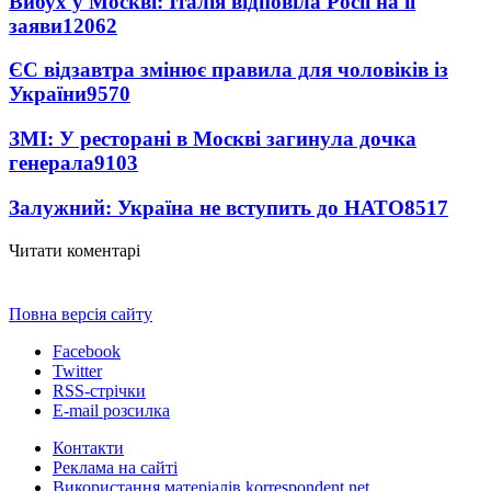
Вибух у Москві: Італія відповіла Росії на її
заяви
12062
ЄС відзавтра змінює правила для чоловіків із
України
9570
ЗМІ: У ресторані в Москві загинула дочка
генерала
9103
Залужний: Україна не вступить до НАТО
8517
Читати коментарі
Повна версія сайту
Facebook
Twitter
RSS-стрічки
E-mail розсилка
Контакти
Реклама на сайті
Використання матеріалів korrespondent.net