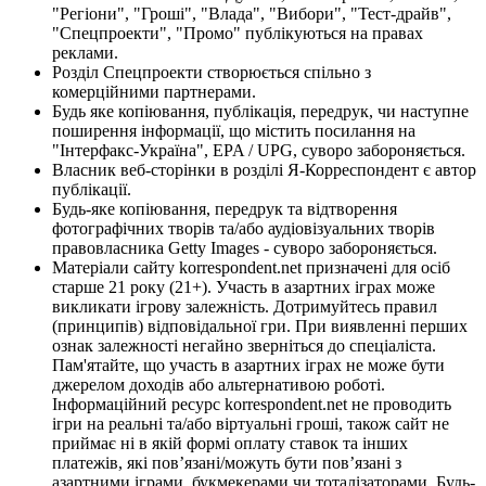
"Регіони", "Гроші", "Влада", "Вибори", "Тест-драйв",
"Спецпроекти", "Промо" публікуються на правах
реклами.
Розділ Спецпроекти створюється спільно з
комерційними партнерами.
Будь яке копіювання, публікація, передрук, чи наступне
поширення інформації, що містить посилання на
"Інтерфакс-Україна", EPA / UPG, суворо забороняється.
Власник веб-сторінки в розділі Я-Корреспондент є автор
публікації.
Будь-яке копіювання, передрук та відтворення
фотографічних творів та/або аудіовізуальних творів
правовласника Getty Images - суворо забороняється.
Матеріали сайту korrespondent.net призначені для осіб
старше 21 року (21+). Участь в азартних іграх може
викликати ігрову залежність. Дотримуйтесь правил
(принципів) відповідальної гри. При виявленні перших
ознак залежності негайно зверніться до спеціаліста.
Пам'ятайте, що участь в азартних іграх не може бути
джерелом доходів або альтернативою роботі.
Інформаційний ресурс korrespondent.net не проводить
ігри на реальні та/або віртуальні гроші, також сайт не
приймає ні в якій формі оплату ставок та інших
платежів, які пов’язані/можуть бути пов’язані з
азартними іграми, букмекерами чи тоталізаторами. Будь-