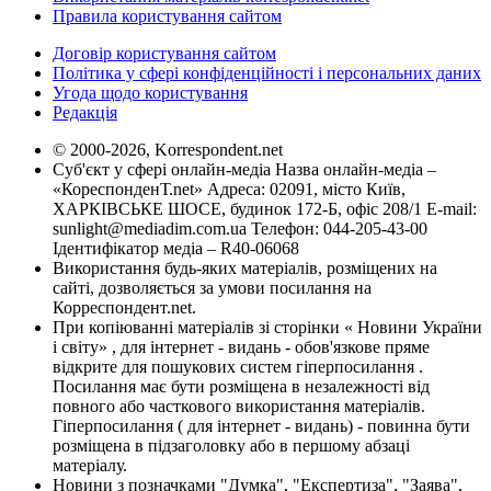
Правила користування сайтом
Договір користування сайтом
Політика у сфері конфіденційності і персональних даних
Угода щодо користування
Редакція
© 2000-2026, Korrespondent.net
Суб'єкт у сфері онлайн-медіа Назва онлайн-медіа –
«КореспонденТ.net» Адреса: 02091, місто Київ,
ХАРКІВСЬКЕ ШОСЕ, будинок 172-Б, офіс 208/1 E-mail:
sunlight@mediadim.com.ua
Телефон: 044-205-43-00
Ідентифікатор медіа – R40-06068
Використання будь-яких матеріалів, розміщених на
сайті, дозволяється за умови посилання на
Корреспондент.net.
При копіюванні матеріалів зі сторінки « Новини України
і світу» , для інтернет - видань - обов'язкове пряме
відкрите для пошукових систем гіперпосилання .
Посилання має бути розміщена в незалежності від
повного або часткового використання матеріалів.
Гіперпосилання ( для інтернет - видань) - повинна бути
розміщена в підзаголовку або в першому абзаці
матеріалу.
Новини з позначками "Думка", "Експертиза", "Заява",