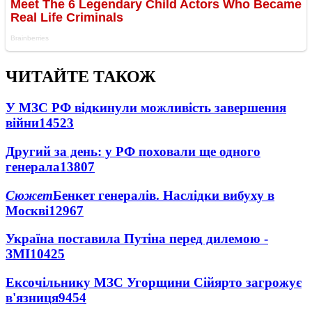
ЧИТАЙТЕ ТАКОЖ
У МЗС РФ відкинули можливість завершення
війни
14523
Другий за день: у РФ поховали ще одного
генерала
13807
Сюжет
Бенкет генералів. Наслідки вибуху в
Москві
12967
Україна поставила Путіна перед дилемою -
ЗМІ
10425
Ексочільнику МЗС Угорщини Сійярто загрожує
в'язниця
9454