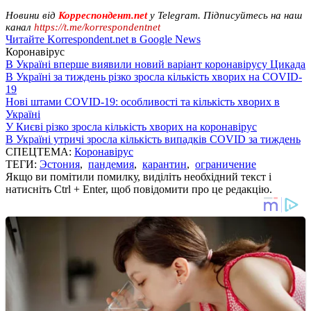
Новини від
Корреспондент.net
у Telegram. Підписуйтесь на наш
канал
https://t.me/korrespondentnet
Читайте Korrespondent.net в Google News
Коронавірус
В Україні вперше виявили новий варіант коронавірусу Цикада
В Україні за тиждень різко зросла кількість хворих на COVID-
19
Нові штами COVID-19: особливості та кількість хворих в
Україні
У Києві різко зросла кількість хворих на коронавірус
В Україні утричі зросла кількість випадків COVID за тиждень
СПЕЦТЕМА:
Коронавірус
ТЕГИ:
Эстония
,
пандемия
,
карантин
,
ограничение
Якщо ви помітили помилку, виділіть необхідний текст і
натисніть Ctrl + Enter, щоб повідомити про це редакцію.