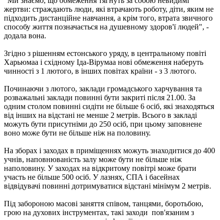
"Ми знаємо, що обмеження тягнуть за собою невидимі
жертви: страждають люди, які втрачають роботу, діти, яким не
підходить дистанційне навчання, а крім того, втрата звичного
способу життя позначається на душевному здоров'ї людей", -
додала вона.
Згідно з рішенням естонського уряду, в центральному повіті
Харьюмаа і східному Іда-Вірумаа нові обмеження наберуть
чинності з 1 лютого, в інших повітах країни - з 3 лютого.
Починаючи з лютого, заклади громадського харчування та
розважальні заклади повинні бути закриті після 21.00. За
одним столом повинні сидіти не більше 6 осіб, які знаходяться
від інших на відстані не менше 2 метрів. Всього в закладі
можуть бути присутніми до 250 осіб, при цьому заповнене
воно може бути не більше ніж на половину.
На зборах і заходах в приміщеннях можуть знаходитися до 400
учнів, наповнюваність залу може бути не більше ніж
наполовину. У заходах на відкритому повітрі може брати
участь не більше 500 осіб. У лазнях, СПА і басейнах
відвідувачі повинні дотримуватися відстані мінімум 2 метрів.
Під забороною масові заняття співом, танцями, боротьбою,
грою на духових інструментах, такі заходи пов'язаним з