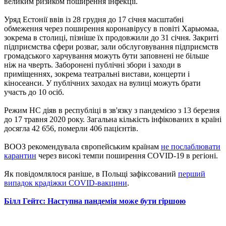
великим ризиком поширення інфекції.
Уряд Естонії ввів із 28 грудня до 17 січня масштабні
обмеження через поширення коронавірусу в повіті Харьюмаа,
зокрема в столиці, пізніше їх продовжили до 31 січня. Закриті
підприємства сфери розваг, зали обслуговування підприємств
громадського харчування можуть бути заповнені не більше
ніж на чверть. Заборонені публічні збори і заходи в
приміщеннях, зокрема театральні вистави, концерти і
кіносеанси. У публічних заходах на вулиці можуть брати
участь до 10 осіб.
Режим НС діяв в республіці в зв'язку з пандемією з 13 березня
до 17 травня 2020 року. Загальна кількість інфікованих в країні
досягла 42 656, померли 406 пацієнтів.
ВООЗ рекомендувала європейським країнам
не послаблювати
карантин
через високі темпи поширення COVID-19 в регіоні.
Як повідомлялося раніше, в Польщі зафіксований
перший
випадок крадіжки COVID-вакцини
.
Білл Гейтс: Наступна пандемія може бути гіршою