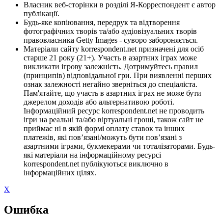
Власник веб-сторінки в розділі Я-Корреспондент є автор
публікації.
Будь-яке копіювання, передрук та відтворення
фотографічних творів та/або аудіовізуальних творів
правовласника Getty Images - суворо забороняється.
Матеріали сайту korrespondent.net призначені для осіб
старше 21 року (21+). Участь в азартних іграх може
викликати ігрову залежність. Дотримуйтесь правил
(принципів) відповідальної гри. При виявленні перших
ознак залежності негайно зверніться до спеціаліста.
Пам'ятайте, що участь в азартних іграх не може бути
джерелом доходів або альтернативою роботі.
Інформаційний ресурс korrespondent.net не проводить
ігри на реальні та/або віртуальні гроші, також сайт не
приймає ні в якій формі оплату ставок та інших
платежів, які пов’язані/можуть бути пов’язані з
азартними іграми, букмекерами чи тоталізаторами. Будь-
які матеріали на інформаційному ресурсі
korrespondent.net публікуються виключно в
інформаційних цілях.
X
Ошибка