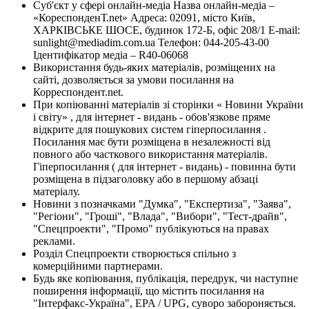
Суб'єкт у сфері онлайн-медіа Назва онлайн-медіа –
«КореспонденТ.net» Адреса: 02091, місто Київ,
ХАРКІВСЬКЕ ШОСЕ, будинок 172-Б, офіс 208/1 E-mail:
sunlight@mediadim.com.ua
Телефон: 044-205-43-00
Ідентифікатор медіа – R40-06068
Використання будь-яких матеріалів, розміщених на
сайті, дозволяється за умови посилання на
Корреспондент.net.
При копіюванні матеріалів зі сторінки « Новини України
і світу» , для інтернет - видань - обов'язкове пряме
відкрите для пошукових систем гіперпосилання .
Посилання має бути розміщена в незалежності від
повного або часткового використання матеріалів.
Гіперпосилання ( для інтернет - видань) - повинна бути
розміщена в підзаголовку або в першому абзаці
матеріалу.
Новини з позначками "Думка", "Експертиза", "Заява",
"Регіони", "Гроші", "Влада", "Вибори", "Тест-драйв",
"Спецпроекти", "Промо" публікуються на правах
реклами.
Розділ Спецпроекти створюється спільно з
комерційними партнерами.
Будь яке копіювання, публікація, передрук, чи наступне
поширення інформації, що містить посилання на
"Інтерфакс-Україна", EPA / UPG, суворо забороняється.