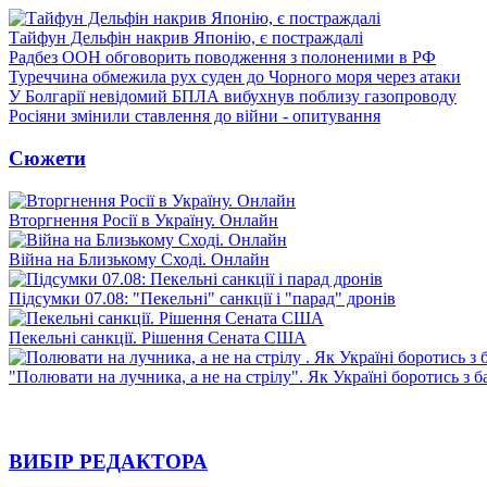
Тайфун Дельфін накрив Японію, є постраждалі
Радбез ООН обговорить поводження з полоненими в РФ
Туреччина обмежила рух суден до Чорного моря через атаки
У Болгарії невідомий БПЛА вибухнув поблизу газопроводу
Росіяни змінили ставлення до війни - опитування
Сюжети
Вторгнення Росії в Україну. Онлайн
Війна на Близькому Сході. Онлайн
Підсумки 07.08: "Пекельні" санкції і "парад" дронів
Пекельні санкції. Рішення Сената США
"Полювати на лучника, а не на стрілу". Як Україні боротись з 
ВИБІР РЕДАКТОРА