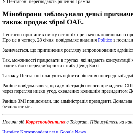
У Пентагоні переглядають рішення Трампа
Міноборони заблокувало деякі призначе
також продаж зброї ОАЕ.
Пентагон припинив низку останніх призначень колишнього пре
Про це в четвер, 28 січня, повідомляє видання
Politico
з посилан
Зазначається, що припинення розгляду запропонованих адмініст
Так, можливості працювати в групах, які надають консультації
радник його передвиборного штабу Девід Боссі.
Також у Пентагоні планують оцінити рішення попередньої адм
Раніше повідомлялося, що адміністрація нового президента 
через перегляд низки угод, схвалених колишнім президентом 
Раніше ЗМІ повідомили, що адміністрація президента Дональда
безпілотників.
Новини від
Корреспондент.net
в Telegram. Підписуйтесь на на
Читайте Korrespondent.net в Google News