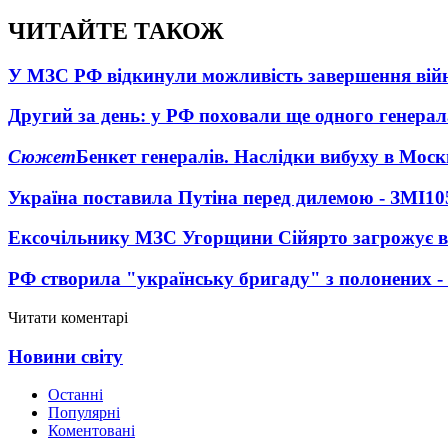
ЧИТАЙТЕ ТАКОЖ
У МЗС РФ відкинули можливість завершення вій
Другий за день: у РФ поховали ще одного генерал
Сюжет
Бенкет генералів. Наслідки вибуху в Моск
Україна поставила Путіна перед дилемою - ЗМІ
10
Ексочільнику МЗС Угорщини Сійярто загрожує в
РФ створила "українську бригаду" з полонених -
Читати коментарі
Новини світу
Останні
Популярні
Коментовані