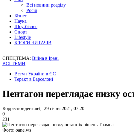
Всі новини розділу
Росія
Бізнес
Наука
Шоу-бізнес
Спорт
Lifestyle
БЛОГИ ЧИТАЧІВ
СПЕЦТЕМА:
Війна в Ірані
ВСІ ТЕМИ
Вступ України в ЄС
Теракт в Барселоні
Пентагон переглядає низку ос
Корреспондент.net, 29 січня 2021, 07:20
0
231
Фото: oane.ws