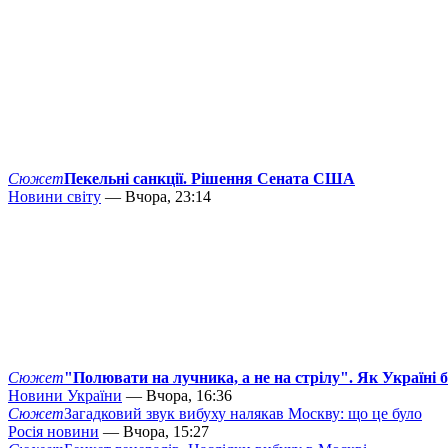
Сюжет
Пекельні санкції. Рішення Сената США
Новини світу
— Вчора, 23:14
Сюжет
"Полювати на лучника, а не на стрілу". Як Україні 
Новини України
— Вчора, 16:36
Сюжет
Загадковий звук вибуху налякав Москву: що це було
Росія новини
— Вчора, 15:27