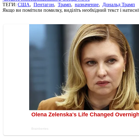
ТЕГИ:
США
,
Пентагон
,
Трамп
,
назначение
,
Дональд Трамп
Якщо ви помітили помилку, виділіть необхідний текст і натисніт