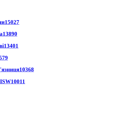
ни
15027
а
13890
ві
13401
579
'язниця
10368
 ISW
10011