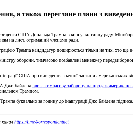
ння, а також перегляне плани з виведен
зидента США Дональда Трампа в консультативну раду. Міноборон
ням на лист, отриманий членами ради.
рацією Трампа кандидатур поширюється тільки на тих, хто ще не
 міністру оборони, тимчасово позбавлені менеджер передвиборної
іністрації США про виведення значної частини американських в
США Джо Байдена
ввела тимчасову заборону на продаж американсько
Дональдом Трампом.
 Трампа буквально за годину до інавгурації Джо Байдена підпис
ш канал
https://t.me/korrespondentnet