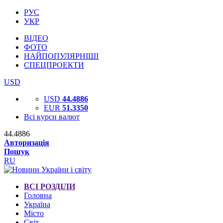
РУС
УКР
ВІДЕО
ФОТО
НАЙПОПУЛЯРНІШІ
СПЕЦПРОЕКТИ
USD
USD
44.4886
EUR
51.3350
Всі курси валют
44.4886
Авторизація
Пошук
RU
ВСІ РОЗДІЛИ
Головна
Україна
Місто
Світ