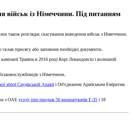
ня військ із Німеччини. Під питанням
и також розглядає скасування виведення військ з Німеччини.
 склав присягу або заповнив необхідні документи.
 кампанії Трампа в 2016 році Корі Левандовскі і колишній
ійськовослужбовців з Німеччини.
ї зброї Саудівській Аравії
і Об'єднаним Арабським Еміратам
ала з ОАЕ
угоду про продаж 50 винищувачів F-35
і 18