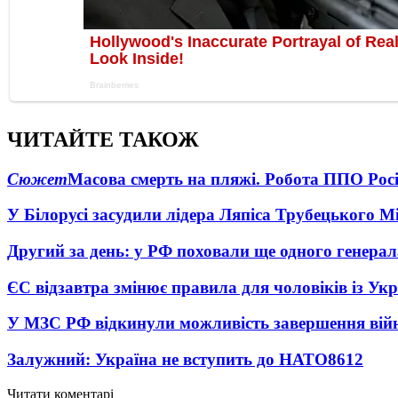
ЧИТАЙТЕ ТАКОЖ
Сюжет
Масова смерть на пляжі. Робота ППО Росі
У Білорусі засудили лідера Ляпіса Трубецького М
Другий за день: у РФ поховали ще одного генерал
ЄС відзавтра змінює правила для чоловіків із Ук
У МЗС РФ відкинули можливість завершення вій
Залужний: Україна не вступить до НАТО
8612
Читати коментарі