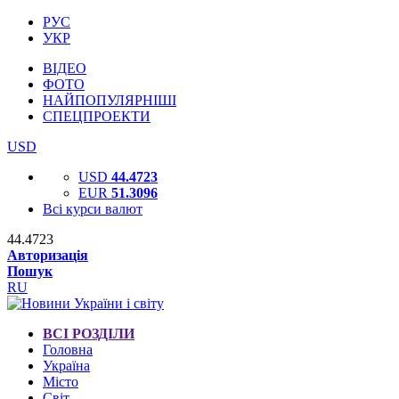
РУС
УКР
ВІДЕО
ФОТО
НАЙПОПУЛЯРНІШІ
СПЕЦПРОЕКТИ
USD
USD
44.4723
EUR
51.3096
Всі курси валют
44.4723
Авторизація
Пошук
RU
ВСІ РОЗДІЛИ
Головна
Україна
Місто
Світ