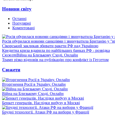
Новини світу
Останні
Популярні
Коментовані
Росія обурилася новими санкціями і звинуватила Британію у "в
Сікорський закликав збивати ракети РФ над Україною
Кредитна криза вдарила по найбільших банках РФ - розвідка
Сюжет
Війна на Близькому Сході. Онлайн
Трамп різко відповів на публікацію про конфлікт із Гегсетом
Сюжети
Вторгнення Росії в Україну. Онлайн
Війна на Близькому Сході. Онлайн
Бенкет генералів. Наслідки вибуху в Москві
Брудні технології. Атаки РФ на вибори у Франції