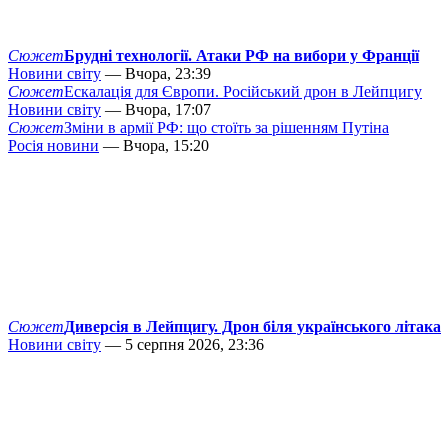
Сюжет
Брудні технології. Атаки РФ на вибори у Франції
Новини світу
— Вчора, 23:39
Сюжет
Ескалація для Європи. Російський дрон в Лейпцигу
Новини світу
— Вчора, 17:07
Сюжет
Зміни в армії РФ: що стоїть за рішенням Путіна
Росія новини
— Вчора, 15:20
Сюжет
Диверсія в Лейпцигу. Дрон біля українського літака
Новини світу
— 5 серпня 2026, 23:36