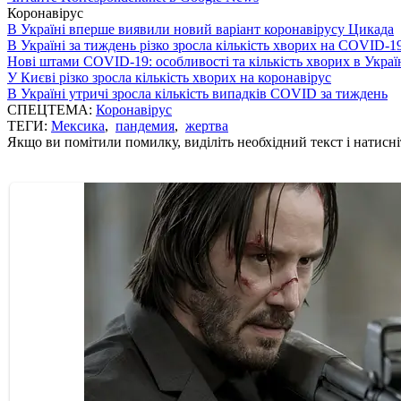
Коронавірус
В Україні вперше виявили новий варіант коронавірусу Цикада
В Україні за тиждень різко зросла кількість хворих на COVID-1
Нові штами COVID-19: особливості та кількість хворих в Украї
У Києві різко зросла кількість хворих на коронавірус
В Україні утричі зросла кількість випадків COVID за тиждень
СПЕЦТЕМА:
Коронавірус
ТЕГИ:
Мексика
,
пандемия
,
жертва
Якщо ви помітили помилку, виділіть необхідний текст і натисніт