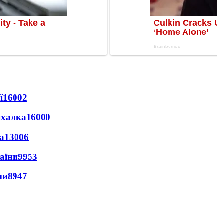
ї
16002
іхалка
16000
а
13006
раїни
9953
ни
8947