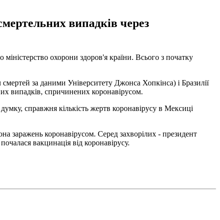
 смертельних випадків через
о міністерство охорони здоров'я країни. Всього з початку
ч смертей за даними Університету Джонса Хопкінса) і Бразилії
ьних випадків, спричинених коронавірусом.
 думку, справжня кількість жертв коронавірусу в Мексиці
она заражень коронавірусом. Серед захворілих - президент
почалася вакцинація від коронавірусу.