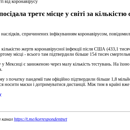
ті від коронавірусу
осідала третє місце у світі за кількістю
ід наслідків, спричинених інфікуванням коронавірусом, повідомил
а кількістю жертв коронавірусної інфекції після США (433,1 тися
твертому місці - всього там підтвердили більше 154 тисяч смертел
 у Мексиці є заниженою через малу кількість тестувань. На їхню
a.
у з початку пандемії там офіційно підтвердили більше 1,8 мільй
 носити маски і дотримуватися дистанції. Між тим в країні вже 
у
ш канал
https://t.me/korrespondentnet