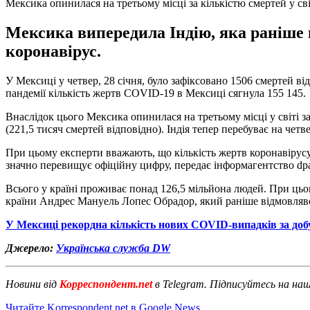
Мексика опинилася на третьому місці за кількістю смертей у сві
Мексика випередила Індію, яка раніше п
коронавірус.
У Мексиці у четвер, 28 січня, було зафіксовано 1506 смертей в
пандемії кількість жертв COVID-19 в Мексиці сягнула 155 145.
Внаслідок цього Мексика опинилася на третьому місці у світі з
(221,5 тисяч смертей відповідно). Індія тепер перебуває на че
При цьому експерти вважають, що кількість жертв коронавірусу
значно перевищує офіційну цифру, передає інформагентство dp
Всього у країні проживає понад 126,5 мільйона людей. При цьом
країни Андрес Мануель Лопес Обрадор, який раніше відмовлявся
У Мексиці рекордна кількість нових COVID-випадків за доб
Джерело:
Українська служба DW
Новини від
Корреспондент.net
в Telegram. Підписуйтесь на на
Читайте Korrespondent.net в Google News