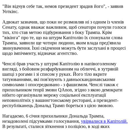
"Він відчув себе так, немов президент зрадив його", - заявив
Уоткінс.
Адвокат зазначив, що поки не розмовляв ні з одним із членів
Сенату, однак вважає важливим, щоб сенатори почули голоси
тих, хто став метою підбурювання з боку Трампа. Крім
"вікінга" про те, що на штурм Капітолію їх спонукали слова
Трампа, заявили ще чотири людини, яким влада пред'явила
звинувачення. Їхні свідчення можуть бути заслухані в процесі
щодо імпічменту, відзначає агентство.
Ченслі брав участь у штурмі Капітолію в напівоголеному
вигляді, з бойовим розфарбуванням на обличчі, в хутряній
шапці з рогами і зі списом у руках. Його тіло вкрите
татуюваннями, які пов'язують з давньоскандинавськими
символами і опосередковано - з фашизмом. Ченслі також є
прихильником теорії змови QAnon, згідно з якою демократи
нібито організували мережу соціальної експлуатації
неповнолітніх у вашингтонському ресторані, а президент-
республіканець Дональд Трамп бореться з цією змовою.
Нагадаємо, 6 січня прихильники Дональда Трампа,
незадоволені підсумками голосування,
увірвалися в Капітолій.
В результаті, сталися зіткнення з поліцією, в ході яких