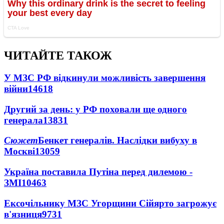
ЧИТАЙТЕ ТАКОЖ
У МЗС РФ відкинули можливість завершення
війни
14618
Другий за день: у РФ поховали ще одного
генерала
13831
Сюжет
Бенкет генералів. Наслідки вибуху в
Москві
13059
Україна поставила Путіна перед дилемою -
ЗМІ
10463
Ексочільнику МЗС Угорщини Сійярто загрожує
в'язниця
9731