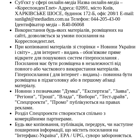
Суб'єкт у сфері онлайн-медіа Назва онлайн-медіа –
«КореспонденТ.net» Адреса: 02091, місто Київ,
ХАРКІВСЬКЕ ШОСЕ, будинок 172-Б, офіс 208/1 E-mail:
sunlight@mediadim.com.ua
Телефон: 044-205-43-00
Ідентифікатор медіа – R40-06068
Використання будь-яких матеріалів, розміщених на
сайті, дозволяється за умови посилання на
Корреспондент.net.
При копіюванні матеріалів зі сторінки « Новини України
і світу» , для інтернет - видань - обов'язкове пряме
відкрите для пошукових систем гіперпосилання .
Посилання має бути розміщена в незалежності від
повного або часткового використання матеріалів.
Гіперпосилання ( для інтернет - видань) - повинна бути
розміщена в підзаголовку або в першому абзаці
матеріалу.
Новини з позначками "Думка", "Експертиза", "Заява",
"Регіони", "Гроші", "Влада", "Вибори", "Тест-драйв",
"Спецпроекти", "Промо" публікуються на правах
реклами.
Розділ Спецпроекти створюється спільно з
комерційними партнерами.
Будь яке копіювання, публікація, передрук, чи наступне
поширення інформації, що містить посилання на
"Інтерфакс-Україна", EPA / UPG, суворо забороняється.