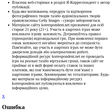
Власник веб-сторінки в розділі Я-Корреспондент є автор
публікації.
Будь-яке копіювання, передрук та відтворення
фотографічних творів та/або аудіовізуальних творів
правовласника Getty Images - суворо забороняється.
Матеріали сайту korrespondent.net призначені для осіб
старше 21 року (21+). Участь в азартних іграх може
викликати ігрову залежність. Дотримуйтесь правил
(принципів) відповідальної гри. При виявленні перших
ознак залежності негайно зверніться до спеціаліста.
Пам'ятайте, що участь в азартних іграх не може бути
джерелом доходів або альтернативою роботі.
Інформаційний ресурс korrespondent.net не проводить
ігри на реальні та/або віртуальні гроші, також сайт не
приймає ні в якій формі оплату ставок та інших
платежів, які пов’язані/можуть бути пов’язані з
азартними іграми, букмекерами чи тоталізаторами. Будь-
які матеріали на інформаційному ресурсі
korrespondent.net публікуються виключно в
інформаційних цілях.
X
Ошибка