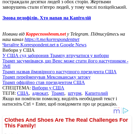
постраждали десятки людей з обох сторін. Жертвами
заворушень стали п'ятеро людей, у тому числі поліцейський.
Змова педофілів. Хто напав на Капітолій
Новини від
Корреспондент.net
у Telegram. Підписуйтесь на
наш канал
https://t.me/korrespondentnet
Читайте Korrespondent.net в Google News
Вибори у США
У США суд заборонив Трампу втручатися у вибори
Трамп засумнівався, що Венс може стати його наступником -
ЗМІ
Трамп назвав ймовірного наступного президента США
Трамп перейменував Мексиканську затоку
Трамп офіційно став президентом США
СПЕЦТЕМА:
Вибори у США
ТЕГИ:
США
,
адвокат
,
Трамп
,
штурм
,
Капитолий
Якщо ви помітили помилку, виділіть необхідний текст і
натисніть Ctrl + Enter, щоб повідомити про це редакцію.