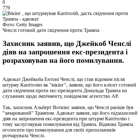
0
779
Фото: Getty Images
Ченслі готовий дати свідчення проти Трампа
Захисник заявив, що Джейкоб Ченслі
діяв на запрошення екс-президента і
розраховував на його помилування.
Адвокат Джейкоба Ентоні Ченслі, що став відомим після
штурму Капітолію як "вікінг", заявив, що його клієнт готовий
дати свідчення проти екс-президента Дональда Трампа на
слуханнях щодо імпічменту, повідомляє агентство АР.
Так, захисник Альберт Воткінс заявив, що Ченслі раніше був
"зачарований" Трампом. Адвокат заявив, що його підзахисний
діяв на запрошення екс-президента при штурмі Капітолію і
тому заслуговував помилування від Трампа. Відмова Трампа
оголосити про помилування для своїх прихильників
розчарувала Ченслі.