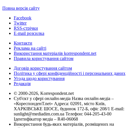
Повна версія сайту
Facebook
Twitter
RSS-стрічки
E-mail розсилка
Контакти
Реклама на сайті
Використання матеріалів korrespondent.net
Правила користування сайтом
Договір користування сайтом
Політика у сфері конфіденційності і персональних даних
Угода щодо користування
Редакція
© 2000-2026, Korrespondent.net
Суб'єкт у сфері онлайн-медіа Назва онлайн-медіа –
«КореспонденТ.net» Адреса: 02091, місто Київ,
ХАРКІВСЬКЕ ШОСЕ, будинок 172-Б, офіс 208/1 E-mail:
sunlight@mediadim.com.ua
Телефон: 044-205-43-00
Ідентифікатор медіа – R40-06068
Використання будь-яких матеріалів, розміщених на