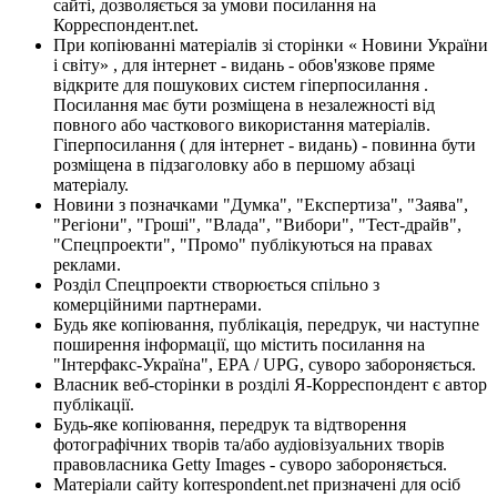
сайті, дозволяється за умови посилання на
Корреспондент.net.
При копіюванні матеріалів зі сторінки « Новини України
і світу» , для інтернет - видань - обов'язкове пряме
відкрите для пошукових систем гіперпосилання .
Посилання має бути розміщена в незалежності від
повного або часткового використання матеріалів.
Гіперпосилання ( для інтернет - видань) - повинна бути
розміщена в підзаголовку або в першому абзаці
матеріалу.
Новини з позначками "Думка", "Експертиза", "Заява",
"Регіони", "Гроші", "Влада", "Вибори", "Тест-драйв",
"Спецпроекти", "Промо" публікуються на правах
реклами.
Розділ Спецпроекти створюється спільно з
комерційними партнерами.
Будь яке копіювання, публікація, передрук, чи наступне
поширення інформації, що містить посилання на
"Інтерфакс-Україна", EPA / UPG, суворо забороняється.
Власник веб-сторінки в розділі Я-Корреспондент є автор
публікації.
Будь-яке копіювання, передрук та відтворення
фотографічних творів та/або аудіовізуальних творів
правовласника Getty Images - суворо забороняється.
Матеріали сайту korrespondent.net призначені для осіб