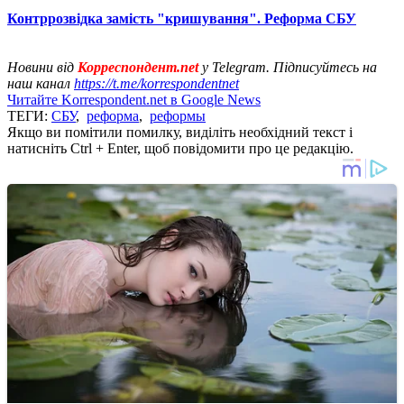
Контррозвідка замість "кришування". Реформа СБУ
Новини від
Корреспондент.net
у Telegram. Підписуйтесь на
наш канал
https://t.me/korrespondentnet
Читайте Korrespondent.net в Google News
ТЕГИ:
СБУ
,
реформа
,
реформы
Якщо ви помітили помилку, виділіть необхідний текст і
натисніть Ctrl + Enter, щоб повідомити про це редакцію.