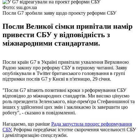
Фото: ssu.gov.ua
Посли G7 зробили заяву щодо проекту реформи СБУ
Посли Великої сімки привітали намір
привести СБУ у відповідність з
міжнародними стандартами.
Посли країн G7 в Україні привітали ухвалення Верховною
Радою закону про реформу СБУ в першому читанні. Заяву
опублікували в Twitter британського головування в групі
підтримки послів G7 у Києві в п'ятницю, 29 січня.
"Посли G7 вітають позитивні кроки з реформування СБУ
відповідно до міжнародних стандартів. Ми високо цінуємо
роль президента Зеленського, віце-прем'єра Стефанишиної та
інших у здійсненні цих змін і закликаємо їх завершити цю
роботу", - сказано в повідомленні.
Нагадаємо, що раніше
Рада запустила процес реформування
СБУ.
Реформа передбачає істотне скорочення чисельності СБУ
і демілітаризацію спецслужби.