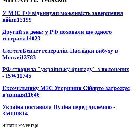
У МЗС РФ відкинули можливість завершення
війни
15199
Другий за день: у РФ поховали ще одного
генерала
14023
Сюжет
Бенкет генералів. Наслідки вибуху в
Москві
13783
РФ створила "українську бригаду" з полонених
- ISW
11745
Ексочільнику МЗС Угорщини Сійярто загрожує
в'язниця
11646
Україна поставила Путіна перед дилемою -
ЗМІ
10814
Читати коментарі