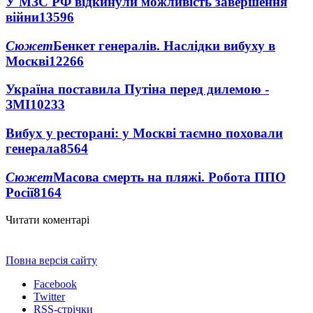
У МЗС РФ відкинули можливість завершення
війни
13596
Сюжет
Бенкет генералів. Наслідки вибуху в
Москві
12266
Україна поставила Путіна перед дилемою -
ЗМІ
10233
Вибух у ресторані: у Москві таємно поховали
генерала
8564
Сюжет
Масова смерть на пляжі. Робота ППО
Росії
8164
Читати коментарі
Повна версія сайту
Facebook
Twitter
RSS-стрічки