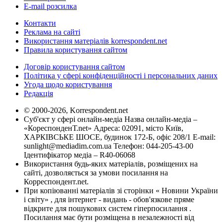
E-mail розсилка
Контакти
Реклама на сайті
Використання матеріалів korrespondent.net
Правила користування сайтом
Договір користування сайтом
Політика у сфері конфіденційності і персональних даних
Угода щодо користування
Редакція
© 2000-2026, Korrespondent.net
Суб'єкт у сфері онлайн-медіа Назва онлайн-медіа –
«КореспонденТ.net» Адреса: 02091, місто Київ,
ХАРКІВСЬКЕ ШОСЕ, будинок 172-Б, офіс 208/1 E-mail:
sunlight@mediadim.com.ua
Телефон: 044-205-43-00
Ідентифікатор медіа – R40-06068
Використання будь-яких матеріалів, розміщених на
сайті, дозволяється за умови посилання на
Корреспондент.net.
При копіюванні матеріалів зі сторінки « Новини України
і світу» , для інтернет - видань - обов'язкове пряме
відкрите для пошукових систем гіперпосилання .
Посилання має бути розміщена в незалежності від