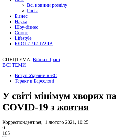
Всі новини розділу
Росія
Бізнес
Наука
Шоу-бізнес
Спорт
Lifestyle
БЛОГИ ЧИТАЧІВ
СПЕЦТЕМА:
Війна в Ірані
ВСІ ТЕМИ
Вступ України в ЄС
Теракт в Барселоні
У світі мінімум хворих на
COVID-19 з жовтня
Корреспондент.net, 1 лютого 2021, 10:25
0
165