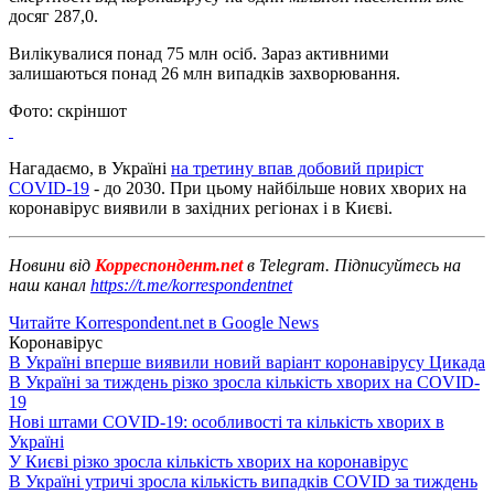
досяг 287,0.
Вилікувалися понад 75 млн осіб. Зараз активними
залишаються понад 26 млн випадків захворювання.
Фото: скріншот
Нагадаємо, в Україні
на третину впав добовий приріст
COVID-19
- до 2030. При цьому найбільше нових хворих на
коронавірус виявили в західних регіонах і в Києві.
Новини від
Корреспондент.net
в Telegram. Підписуйтесь на
наш канал
https://t.me/korrespondentnet
Читайте Korrespondent.net в Google News
Коронавірус
В Україні вперше виявили новий варіант коронавірусу Цикада
В Україні за тиждень різко зросла кількість хворих на COVID-
19
Нові штами COVID-19: особливості та кількість хворих в
Україні
У Києві різко зросла кількість хворих на коронавірус
В Україні утричі зросла кількість випадків COVID за тиждень