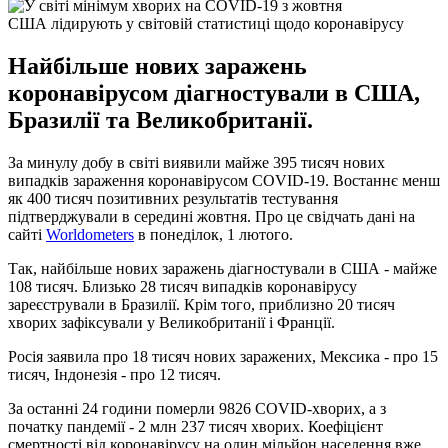
США лідирують у світовій статистиці щодо коронавірусу
Найбільше нових заражень
коронавірусом діагностували в США,
Бразилії та Великобританії.
За минулу добу в світі виявили майже 395 тисяч нових
випадків зараження коронавірусом COVID-19. Востаннє менш
як 400 тисяч позитивних результатів тестування
підтверджували в середині жовтня. Про це свідчать дані на
сайті
Worldometers
в понеділок, 1 лютого.
Так, найбільше нових заражень діагностували в США - майже
108 тисяч. Близько 28 тисяч випадків коронавірусу
зареєстрували в Бразилії. Крім того, приблизно 20 тисяч
хворих зафіксували у Великобританії і Франції.
Росія заявила про 18 тисяч нових заражених, Мексика - про 15
тисяч, Індонезія - про 12 тисяч.
За останні 24 години померли 9826 COVID-хворих, а з
початку пандемії - 2 млн 237 тисяч хворих. Коефіцієнт
смертності від коронавірусу на один мільйон населення вже