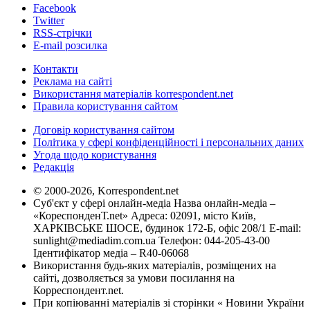
Facebook
Twitter
RSS-стрічки
E-mail розсилка
Контакти
Реклама на сайті
Використання матеріалів korrespondent.net
Правила користування сайтом
Договір користування сайтом
Політика у сфері конфіденційності і персональних даних
Угода щодо користування
Редакція
© 2000-2026, Korrespondent.net
Суб'єкт у сфері онлайн-медіа Назва онлайн-медіа –
«КореспонденТ.net» Адреса: 02091, місто Київ,
ХАРКІВСЬКЕ ШОСЕ, будинок 172-Б, офіс 208/1 E-mail:
sunlight@mediadim.com.ua
Телефон: 044-205-43-00
Ідентифікатор медіа – R40-06068
Використання будь-яких матеріалів, розміщених на
сайті, дозволяється за умови посилання на
Корреспондент.net.
При копіюванні матеріалів зі сторінки « Новини України