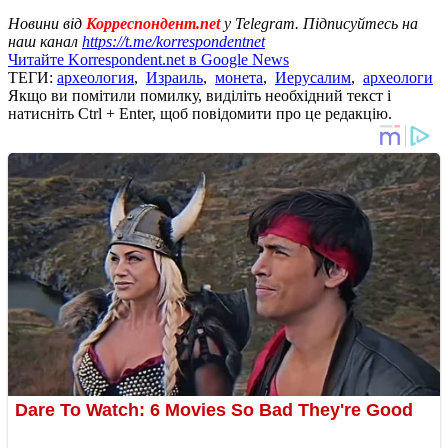
Новини від
Корреспондент.net
у Telegram. Підписуйтесь на
наш канал
https://t.me/korrespondentnet
Читайте Korrespondent.net в Google News
ТЕГИ:
археология
,
Израиль
,
монета
,
Иерусалим
,
археологи
Якщо ви помітили помилку, виділіть необхідний текст і
натисніть Ctrl + Enter, щоб повідомити про це редакцію.