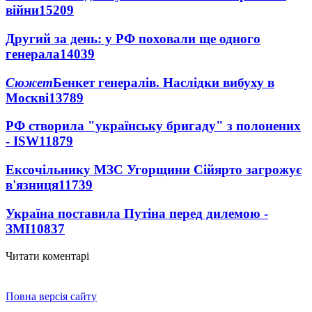
війни
15209
Другий за день: у РФ поховали ще одного
генерала
14039
Сюжет
Бенкет генералів. Наслідки вибуху в
Москві
13789
РФ створила "українську бригаду" з полонених
- ISW
11879
Ексочільнику МЗС Угорщини Сійярто загрожує
в'язниця
11739
Україна поставила Путіна перед дилемою -
ЗМІ
10837
Читати коментарі
Повна версія сайту