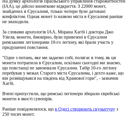
На думку археологів Ізраїльського управління старожитностей
(IAA), це дійсно виняткове відкриття. З 22000 монет,
знайдених в Єрусалимі, тільки чотири були датовані
конфліктом. Однак монет із назвою міста в Єрусалимі раніше
не знаходили.
За словами археологів IAA, Морана Хагбі і доктора Джо
Узіеля, монети, ймовірно, були привезені в Єрусалим
римськими легіонерами 10-го легіону, які брали участь у
придушенні повстання.
"Одне з питань, яке ми задаємо собі, полягає в тому, як ця
монета потрапила в Єрусалим, оскільки сьогодні ми знаємо,
що повстанці не завоювали Єрусалим. Табір 10-го легіону
перебував у межах Старого міста Єрусалима, і дехто каже, що
він розміщувався на південь від Храмової гори", - зазначив
Хагбі.
Вчені припустили, що римські легіонери збирали єврейські
монети в якості сувенірів.
Раніше повідомлялося, що
в Одесі створюють скульптуру
з
250 тисяч монет.