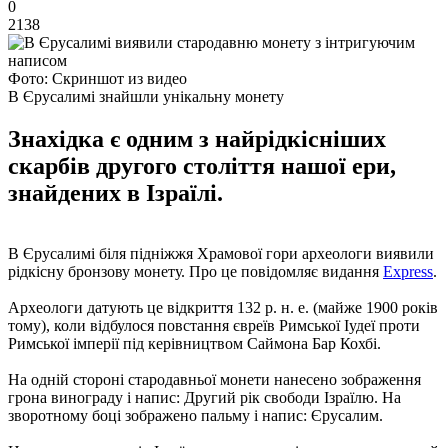
0
2138
Фото: Скриншот из видео
В Єрусалимі знайшли унікальну монету
Знахідка є одним з найрідкісніших
скарбів другого століття нашої ери,
знайдених в Ізраїлі.
В Єрусалимі біля підніжжя Храмової гори археологи виявили
рідкісну бронзову монету. Про це повідомляє видання
Express
.
Археологи датують це відкриття 132 р. н. е. (майже 1900 років
тому), коли відбулося повстання євреїв Римської Іудеї проти
Римської імперії під керівництвом Саймона Бар Кохбі.
На одній стороні стародавньої монети нанесено зображення
грона винограду і напис: Другий рік свободи Ізраїлю. На
зворотному боці зображено пальму і напис: Єрусалим.