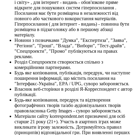
і світу» , для інтернет - видань - обов'язкове пряме
відкрите для пошукових систем гіперпосилання .
Посилання має бути розміщена в незалежності від
повного або часткового використання матеріалів.
Гіперпосилання ( для інтернет - видань) - повинна бути
розміщена в підзаголовку або в першому абзаці
матеріалу.
Новини з позначками "Думка", "Експертиза", "Заява",
"Регіони", "Гроші", "Влада", "Вибори", "Тест-драйв",
"Спецпроекти", "Промо" публікуються на правах
реклами.
Розділ Спецпроекти створюється спільно з
комерційними партнерами.
Будь яке копіювання, публікація, передрук, чи наступне
поширення інформації, що містить посилання на
"Інтерфакс-Україна", EPA / UPG, суворо забороняється.
Власник веб-сторінки в розділі Я-Корреспондент є автор
публікації.
Будь-яке копіювання, передрук та відтворення
фотографічних творів та/або аудіовізуальних творів
правовласника Getty Images - суворо забороняється.
Матеріали сайту korrespondent.net призначені для осіб
старше 21 року (21+). Участь в азартних іграх може
викликати ігрову залежність. Дотримуйтесь правил
(принципів) відповідальної гри. При виявленні перших