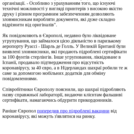
організації. - Особливо з урахуванням того, що існуючі
технічні можливості у вигляді принтерів з високою якістю
друку і різним програмним забезпеченням дозволяють
зловмисникам виробляти документи, які дуже складно
відрізнити від оригіналів".
Як повідомляють в Європолі, недавно було ліквідоване
угрупування, що займалося цією діяльністю в паризькому
аеропорту Руассі - Шарль де Голль. У Великій Британії були
виявлені зловмисники, які продають підроблені сертифікати
за 100 фунтів стерлінгів. Інше угруповання, ліквідоване в
Іспанії, продавало підтвердження про відсутність
коронавірусу, за 40 євро, а в Нідерландах шахраї робили те ж
саме за допомогою мобільних додатків для обміну
повідомленнями.
Співробітники Європолу пояснили, що шахраї підробляють
назву справжньої лабораторії, видаючи клієнтам фальшиві
сертифікати, намагаючись обдурити прикордонників.
Раніше Європол
попередив про підроблені вакцини
від
коронавірусу, які можуть з'являтися на ринку.