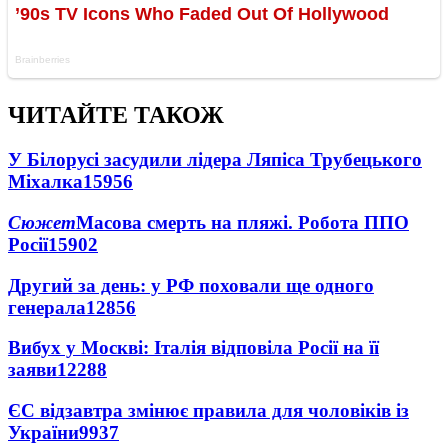
ЧИТАЙТЕ ТАКОЖ
У Білорусі засудили лідера Ляпіса Трубецького
Міхалка
15956
Сюжет
Масова смерть на пляжі. Робота ППО
Росії
15902
Другий за день: у РФ поховали ще одного
генерала
12856
Вибух у Москві: Італія відповіла Росії на її
заяви
12288
ЄС відзавтра змінює правила для чоловіків із
України
9937