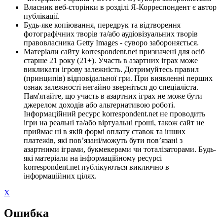
Власник веб-сторінки в розділі Я-Корреспондент є автор
публікації.
Будь-яке копіювання, передрук та відтворення
фотографічних творів та/або аудіовізуальних творів
правовласника Getty Images - суворо забороняється.
Матеріали сайту korrespondent.net призначені для осіб
старше 21 року (21+). Участь в азартних іграх може
викликати ігрову залежність. Дотримуйтесь правил
(принципів) відповідальної гри. При виявленні перших
ознак залежності негайно зверніться до спеціаліста.
Пам'ятайте, що участь в азартних іграх не може бути
джерелом доходів або альтернативою роботі.
Інформаційний ресурс korrespondent.net не проводить
ігри на реальні та/або віртуальні гроші, також сайт не
приймає ні в якій формі оплату ставок та інших
платежів, які пов’язані/можуть бути пов’язані з
азартними іграми, букмекерами чи тоталізаторами. Будь-
які матеріали на інформаційному ресурсі
korrespondent.net публікуються виключно в
інформаційних цілях.
X
Ошибка