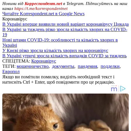
Новини від
Корреспондент.net
в Telegram. Підписуйтесь на наш
канал
https://t.me/korrespondentnet
Читайте Korrespondent.net в Google News
Коронавірус
В Україні вперше виявили новий варіант коронавірусу Цикада
В Україні за тиждень різко зросла кількість хворих на COVID-
19
Нові штами COVID-19: особливості та кількість хворих в
Україні
У Києві різко зросла кількість хворих на коронавірус
В Україні утричі зросла кількість випадків COVID за тиждень
СПЕЦТЕМА:
Коронавірус
ТЕГИ:
мошенничество
,
документы
,
пандемия
,
подделки
,
Европол
Якщо ви помітили помилку, виділіть необхідний текст і
натисніть Ctrl + Enter, щоб повідомити про це редакцію.