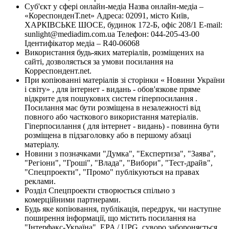
Суб'єкт у сфері онлайн-медіа Назва онлайн-медіа –
«КореспонденТ.net» Адреса: 02091, місто Київ,
ХАРКІВСЬКЕ ШОСЕ, будинок 172-Б, офіс 208/1 E-mail:
sunlight@mediadim.com.ua
Телефон: 044-205-43-00
Ідентифікатор медіа – R40-06068
Використання будь-яких матеріалів, розміщених на
сайті, дозволяється за умови посилання на
Корреспондент.net.
При копіюванні матеріалів зі сторінки « Новини України
і світу» , для інтернет - видань - обов'язкове пряме
відкрите для пошукових систем гіперпосилання .
Посилання має бути розміщена в незалежності від
повного або часткового використання матеріалів.
Гіперпосилання ( для інтернет - видань) - повинна бути
розміщена в підзаголовку або в першому абзаці
матеріалу.
Новини з позначками "Думка", "Експертиза", "Заява",
"Регіони", "Гроші", "Влада", "Вибори", "Тест-драйв",
"Спецпроекти", "Промо" публікуються на правах
реклами.
Розділ Спецпроекти створюється спільно з
комерційними партнерами.
Будь яке копіювання, публікація, передрук, чи наступне
поширення інформації, що містить посилання на
"Інтерфакс-Україна", EPA / UPG, суворо забороняється.