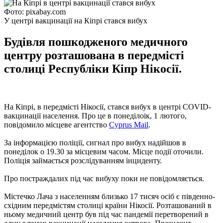
Фото: pixabay.com
У центрі вакцинації на Кіпрі стався вибух
Будівля пошкодженого медичного
центру розташована в передмісті
столиці Республіки Кіпр Нікосії.
На Кіпрі, в передмісті Нікосії, стався вибух в центрі COVID-
вакцинації населення. Про це в понеділоік, 1 лютого,
повідомило місцеве агентство
Cyprus Mail
.
За інформацією поліції, сигнал про вибух надійшов в
понеділок о 19.30 за місцевим часом. Місце події оточили.
Поліція займається розслідуванням інциденту.
Про постраждалих під час вибуху поки не повідомляється.
Містечко Лача з населенням близько 17 тисяч осіб є південно-
східним передмістям столиці країни Нікосії. Розташований в
ньому медичний центр був під час пандемії перетворений в