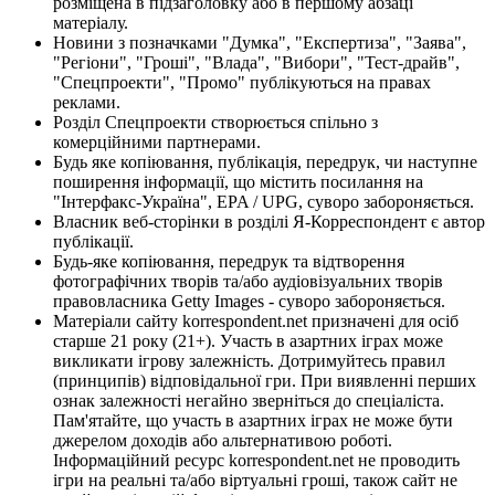
розміщена в підзаголовку або в першому абзаці
матеріалу.
Новини з позначками "Думка", "Експертиза", "Заява",
"Регіони", "Гроші", "Влада", "Вибори", "Тест-драйв",
"Спецпроекти", "Промо" публікуються на правах
реклами.
Розділ Спецпроекти створюється спільно з
комерційними партнерами.
Будь яке копіювання, публікація, передрук, чи наступне
поширення інформації, що містить посилання на
"Інтерфакс-Україна", EPA / UPG, суворо забороняється.
Власник веб-сторінки в розділі Я-Корреспондент є автор
публікації.
Будь-яке копіювання, передрук та відтворення
фотографічних творів та/або аудіовізуальних творів
правовласника Getty Images - суворо забороняється.
Матеріали сайту korrespondent.net призначені для осіб
старше 21 року (21+). Участь в азартних іграх може
викликати ігрову залежність. Дотримуйтесь правил
(принципів) відповідальної гри. При виявленні перших
ознак залежності негайно зверніться до спеціаліста.
Пам'ятайте, що участь в азартних іграх не може бути
джерелом доходів або альтернативою роботі.
Інформаційний ресурс korrespondent.net не проводить
ігри на реальні та/або віртуальні гроші, також сайт не