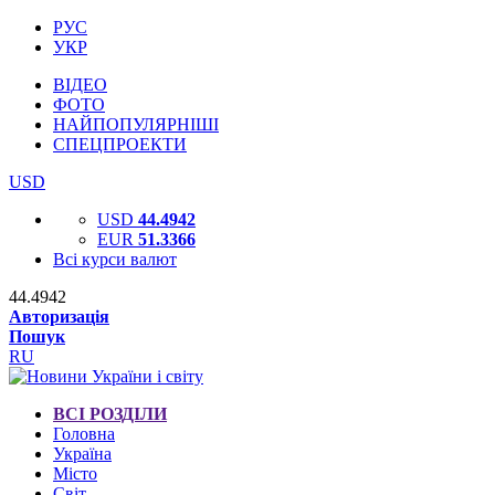
РУС
УКР
ВІДЕО
ФОТО
НАЙПОПУЛЯРНІШІ
СПЕЦПРОЕКТИ
USD
USD
44.4942
EUR
51.3366
Всі курси валют
44.4942
Авторизація
Пошук
RU
ВСІ РОЗДІЛИ
Головна
Україна
Місто
Світ