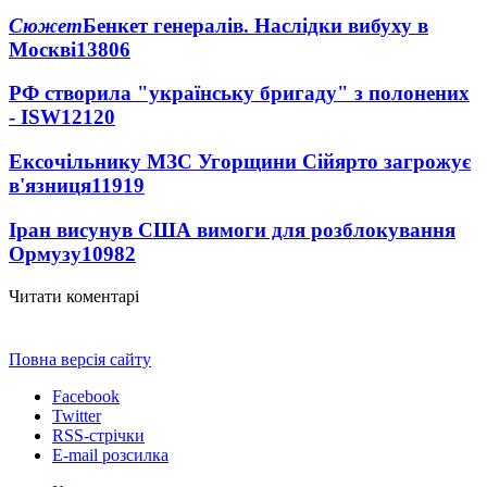
Сюжет
Бенкет генералів. Наслідки вибуху в
Москві
13806
РФ створила "українську бригаду" з полонених
- ISW
12120
Ексочільнику МЗС Угорщини Сійярто загрожує
в'язниця
11919
Іран висунув США вимоги для розблокування
Ормузу
10982
Читати коментарі
Повна версія сайту
Facebook
Twitter
RSS-стрічки
E-mail розсилка