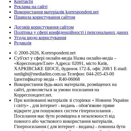
Контакти
Реклама на сайті
Використання матеріалів korrespondent.net
Правила користування сайтом
Договір користування сайтом
Політика у сфері конфіденційності і персональних даних
Угода щодо користування
Редакція
© 2000-2026, Korrespondent.net
Суб'єкт у сфері онлайн-медіа Назва онлайн-медіа –
«КореспонденТ.net» Адреса: 02091, місто Київ,
ХАРКІВСЬКЕ ШОСЕ, будинок 172-Б, офіс 208/1 E-mail:
sunlight@mediadim.com.ua
Телефон: 044-205-43-00
Ідентифікатор медіа – R40-06068
Використання будь-яких матеріалів, розміщених на
сайті, дозволяється за умови посилання на
Корреспондент.net.
При копіюванні матеріалів зі сторінки « Новини України
і світу» , для інтернет - видань - обов'язкове пряме
відкрите для пошукових систем гіперпосилання .
Посилання має бути розміщена в незалежності від
повного або часткового використання матеріалів.
Гіперпосилання ( для інтернет - видань) - повинна бути