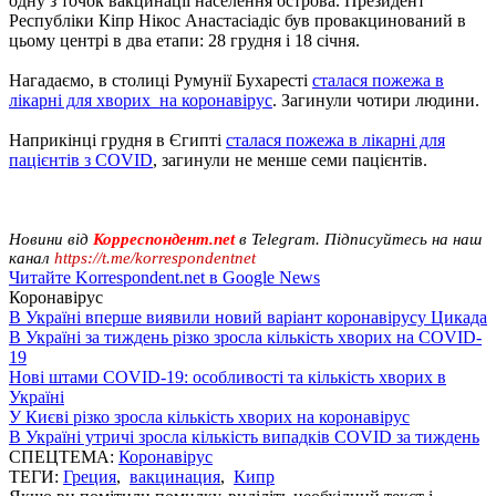
одну з точок вакцинації населення острова. Президент
Республіки Кіпр Нікос Анастасіадіс був провакцинований в
цьому центрі в два етапи: 28 грудня і 18 січня.
Нагадаємо, в столиці Румунії Бухаресті
сталася пожежа в
лікарні для хворих на коронавірус
. Загинули чотири людини.
Наприкінці грудня в Єгипті
сталася пожежа в лікарні для
пацієнтів з COVID
, загинули не менше семи пацієнтів.
Новини від
Корреспондент.net
в Telegram. Підписуйтесь на наш
канал
https://t.me/korrespondentnet
Читайте Korrespondent.net в Google News
Коронавірус
В Україні вперше виявили новий варіант коронавірусу Цикада
В Україні за тиждень різко зросла кількість хворих на COVID-
19
Нові штами COVID-19: особливості та кількість хворих в
Україні
У Києві різко зросла кількість хворих на коронавірус
В Україні утричі зросла кількість випадків COVID за тиждень
СПЕЦТЕМА:
Коронавірус
ТЕГИ:
Греция
,
вакцинация
,
Кипр