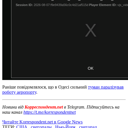
Раніше повідомлялося, що в Одесі сильний
туман паралізував
роботу аеропорту
.
Новини від
Корреспондент.net
в Telegram. Підписуйтесь на
наш канал
https://t.me/korrespondentnet
Читайте Korrespondent.net в Google News
ТЕГИ:
США
,
снегопады
,
Нью-Йорк
,
снегопад
,