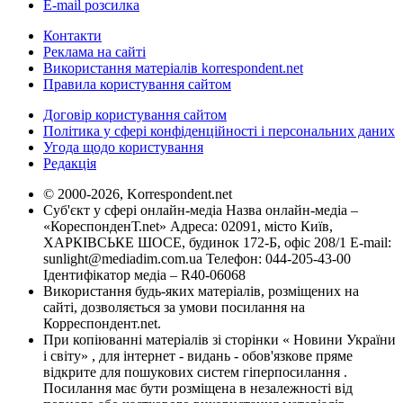
E-mail розсилка
Контакти
Реклама на сайті
Використання матеріалів korrespondent.net
Правила користування сайтом
Договір користування сайтом
Політика у сфері конфіденційності і персональних даних
Угода щодо користування
Редакція
© 2000-2026, Korrespondent.net
Суб'єкт у сфері онлайн-медіа Назва онлайн-медіа –
«КореспонденТ.net» Адреса: 02091, місто Київ,
ХАРКІВСЬКЕ ШОСЕ, будинок 172-Б, офіс 208/1 E-mail:
sunlight@mediadim.com.ua
Телефон: 044-205-43-00
Ідентифікатор медіа – R40-06068
Використання будь-яких матеріалів, розміщених на
сайті, дозволяється за умови посилання на
Корреспондент.net.
При копіюванні матеріалів зі сторінки « Новини України
і світу» , для інтернет - видань - обов'язкове пряме
відкрите для пошукових систем гіперпосилання .
Посилання має бути розміщена в незалежності від