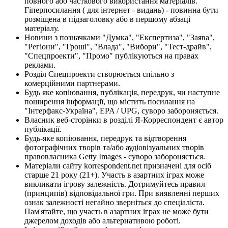
повного або часткового використання матеріалів.
Гіперпосилання ( для інтернет - видань) - повинна бути
розміщена в підзаголовку або в першому абзаці
матеріалу.
Новини з позначками "Думка", "Експертиза", "Заява",
"Регіони", "Гроші", "Влада", "Вибори", "Тест-драйв",
"Спецпроекти", "Промо" публікуються на правах
реклами.
Розділ Спецпроекти створюється спільно з
комерційними партнерами.
Будь яке копіювання, публікація, передрук, чи наступне
поширення інформації, що містить посилання на
"Інтерфакс-Україна", EPA / UPG, суворо забороняється.
Власник веб-сторінки в розділі Я-Корреспондент є автор
публікації.
Будь-яке копіювання, передрук та відтворення
фотографічних творів та/або аудіовізуальних творів
правовласника Getty Images - суворо забороняється.
Матеріали сайту korrespondent.net призначені для осіб
старше 21 року (21+). Участь в азартних іграх може
викликати ігрову залежність. Дотримуйтесь правил
(принципів) відповідальної гри. При виявленні перших
ознак залежності негайно зверніться до спеціаліста.
Пам'ятайте, що участь в азартних іграх не може бути
джерелом доходів або альтернативою роботі.