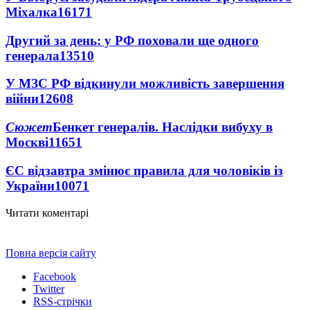
Міхалка
16171
Другий за день: у РФ поховали ще одного
генерала
13510
У МЗС РФ відкинули можливість завершення
війни
12608
Сюжет
Бенкет генералів. Наслідки вибуху в
Москві
11651
ЄС відзавтра змінює правила для чоловіків із
України
10071
Читати коментарі
Повна версія сайту
Facebook
Twitter
RSS-стрічки