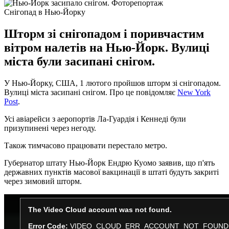
Снігопад в Нью-Йорку
Шторм зі снігопадом і поривчастим
вітром налетів на Нью-Йорк. Вулиці
міста були засипані снігом.
У Нью-Йорку, США, 1 лютого пройшов шторм зі снігопадом.
Вулиці міста засипані снігом. Про це повідомляє
New York
Post
.
Усі авіарейси з аеропортів Ла-Гуардія і Кеннеді були
призупинені через негоду.
Також тимчасово працювати перестало метро.
Губернатор штату Нью-Йорк Ендрю Куомо заявив, що п'ять
державних пунктів масової вакцинації в штаті будуть закриті
через зимовий шторм.