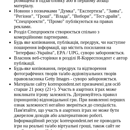
розміщена в підзаголовку або в першому абзаці
матеріалу.
Новини з позначками "Думка", "Експертиза", "Заява",
"Регіони", "Гроші", "Влада", "Вибори", "Тест-драйв",
"Спецпроекти", "Промо" публікуються на правах
реклами.
Розділ Спецпроекти створюється спільно з
комерційними партнерами.
Будь яке копіювання, публікація, передрук, чи наступне
поширення інформації, що містить посилання на
"Інтерфакс-Україна", EPA / UPG, суворо забороняється.
Власник веб-сторінки в розділі Я-Корреспондент є автор
публікації.
Будь-яке копіювання, передрук та відтворення
фотографічних творів та/або аудіовізуальних творів
правовласника Getty Images - суворо забороняється.
Матеріали сайту korrespondent.net призначені для осіб
старше 21 року (21+). Участь в азартних іграх може
викликати ігрову залежність. Дотримуйтесь правил
(принципів) відповідальної гри. При виявленні перших
ознак залежності негайно зверніться до спеціаліста.
Пам'ятайте, що участь в азартних іграх не може бути
джерелом доходів або альтернативою роботі.
Інформаційний ресурс korrespondent.net не проводить
ігри на реальні та/або віртуальні гроші, також сайт не