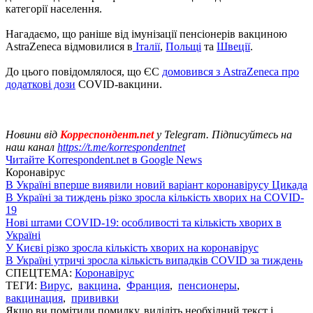
категорії населення.
Нагадаємо, що раніше від імунізації пенсіонерів вакциною
AstraZeneca відмовилися в
Італії
,
Польщі
та
Швеції
.
До цього повідомлялося, що ЄС
домовився з AstraZeneca про
додаткові дози
COVID-вакцини.
Новини від
Корреспондент.net
у Telegram. Підписуйтесь на
наш канал
https://t.me/korrespondentnet
Читайте Korrespondent.net в Google News
Коронавірус
В Україні вперше виявили новий варіант коронавірусу Цикада
В Україні за тиждень різко зросла кількість хворих на COVID-
19
Нові штами COVID-19: особливості та кількість хворих в
Україні
У Києві різко зросла кількість хворих на коронавірус
В Україні утричі зросла кількість випадків COVID за тиждень
СПЕЦТЕМА:
Коронавірус
ТЕГИ:
Вирус
,
вакцина
,
Франция
,
пенсионеры
,
вакцинация
,
прививки
Якщо ви помітили помилку, виділіть необхідний текст і