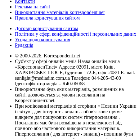
Контакти
Реклама на сайті
Використання матеріалів korrespondent.net
Правила користування сайтом
Договір користування сайтом
Політика у сфері конфіденційності і персональних даних
Угода щодо користування
Редакція
© 2000-2026, Korrespondent.net
Суб'єкт у сфері онлайн-медіа Назва онлайн-медіа –
«КореспонденТ.net» Адреса: 02091, місто Київ,
ХАРКІВСЬКЕ ШОСЕ, будинок 172-Б, офіс 208/1 E-mail:
sunlight@mediadim.com.ua
Телефон: 044-205-43-00
Ідентифікатор медіа – R40-06068
Використання будь-яких матеріалів, розміщених на
сайті, дозволяється за умови посилання на
Корреспондент.net.
При копіюванні матеріалів зі сторінки « Новини України
і світу» , для інтернет - видань - обов'язкове пряме
відкрите для пошукових систем гіперпосилання .
Посилання має бути розміщена в незалежності від
повного або часткового використання матеріалів.
Гіперпосилання ( для інтернет - видань) - повинна бути