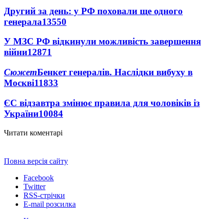
Другий за день: у РФ поховали ще одного
генерала
13550
У МЗС РФ відкинули можливість завершення
війни
12871
Сюжет
Бенкет генералів. Наслідки вибуху в
Москві
11833
ЄС відзавтра змінює правила для чоловіків із
України
10084
Читати коментарі
Повна версія сайту
Facebook
Twitter
RSS-стрічки
E-mail розсилка