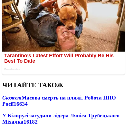
ЧИТАЙТЕ ТАКОЖ
Сюжет
Масова смерть на пляжі. Робота ППО
Росії
16634
У Білорусі засудили лідера Ляпіса Трубецького
Міхалка
16182