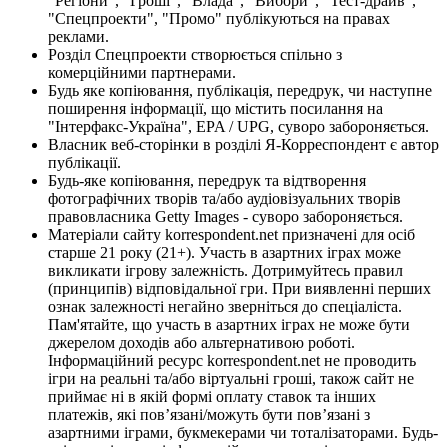
"Регіони", "Гроші", "Влада", "Вибори", "Тест-драйв",
"Спецпроекти", "Промо" публікуються на правах
реклами.
Розділ Спецпроекти створюється спільно з
комерційними партнерами.
Будь яке копіювання, публікація, передрук, чи наступне
поширення інформації, що містить посилання на
"Інтерфакс-Україна", EPA / UPG, суворо забороняється.
Власник веб-сторінки в розділі Я-Корреспондент є автор
публікації.
Будь-яке копіювання, передрук та відтворення
фотографічних творів та/або аудіовізуальних творів
правовласника Getty Images - суворо забороняється.
Матеріали сайту korrespondent.net призначені для осіб
старше 21 року (21+). Участь в азартних іграх може
викликати ігрову залежність. Дотримуйтесь правил
(принципів) відповідальної гри. При виявленні перших
ознак залежності негайно зверніться до спеціаліста.
Пам'ятайте, що участь в азартних іграх не може бути
джерелом доходів або альтернативою роботі.
Інформаційний ресурс korrespondent.net не проводить
ігри на реальні та/або віртуальні гроші, також сайт не
приймає ні в якій формі оплату ставок та інших
платежів, які пов’язані/можуть бути пов’язані з
азартними іграми, букмекерами чи тоталізаторами. Будь-