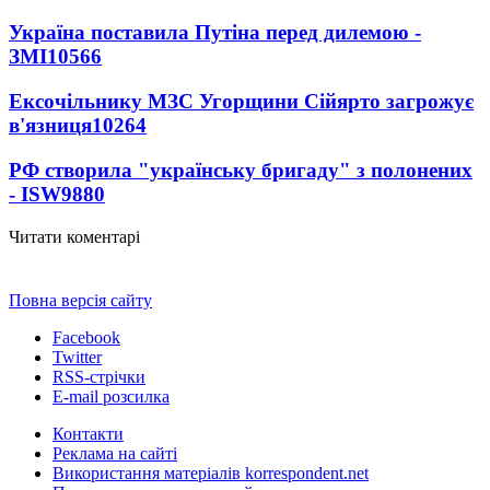
Україна поставила Путіна перед дилемою -
ЗМІ
10566
Ексочільнику МЗС Угорщини Сійярто загрожує
в'язниця
10264
РФ створила "українську бригаду" з полонених
- ISW
9880
Читати коментарі
Повна версія сайту
Facebook
Twitter
RSS-стрічки
E-mail розсилка
Контакти
Реклама на сайті
Використання матеріалів korrespondent.net