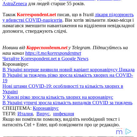
AstraZeneca
для людей старше 55 років.
Також
Korrespondent.net
писав, що в Італії
лікаря підозрюють
у вбивстві COVID-пацієнтів
. Він хотів звільнити ліжко-місця і
намагався зменшити навантаження на відділення невідкладної
допомоги, стверджують слідчі.
Новини від
Корреспондент.net
у Telegram. Підписуйтесь на
наш канал
https://t.me/korrespondentnet
Читайте Korrespondent.net в Google News
Коронавірус
В Україні вперше виявили новий варіант коронавірусу Цикада
В Україні за тиждень різко зросла кількість хворих на COVID-
19
Нові штами COVID-19: особливості та кількість хворих в
Україні
У Києві різко зросла кількість хворих на коронавірус
В Україні утричі зросла кількість випадків COVID за тиждень
СПЕЦТЕМА:
Коронавірус
ТЕГИ:
Италия
,
Вирус
,
инфекция
Якщо ви помітили помилку, виділіть необхідний текст і
натисніть Ctrl + Enter, щоб повідомити про це редакцію.