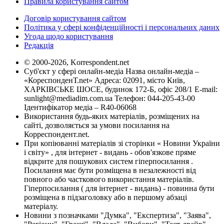
Правила користування сайтом
Договір користування сайтом
Політика у сфері конфіденційності і персональних даних
Угода щодо користування
Редакція
© 2000-2026, Korrespondent.net
Суб'єкт у сфері онлайн-медіа Назва онлайн-медіа –
«КореспонденТ.net» Адреса: 02091, місто Київ,
ХАРКІВСЬКЕ ШОСЕ, будинок 172-Б, офіс 208/1 E-mail:
sunlight@mediadim.com.ua
Телефон: 044-205-43-00
Ідентифікатор медіа – R40-06068
Використання будь-яких матеріалів, розміщених на
сайті, дозволяється за умови посилання на
Корреспондент.net.
При копіюванні матеріалів зі сторінки « Новини України
і світу» , для інтернет - видань - обов'язкове пряме
відкрите для пошукових систем гіперпосилання .
Посилання має бути розміщена в незалежності від
повного або часткового використання матеріалів.
Гіперпосилання ( для інтернет - видань) - повинна бути
розміщена в підзаголовку або в першому абзаці
матеріалу.
Новини з позначками "Думка", "Експертиза", "Заява",