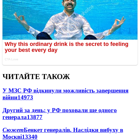
ЧИТАЙТЕ ТАКОЖ
У МЗС РФ відкинули можливість завершення
війни
14973
Другий за день: у РФ поховали ще одного
генерала
13877
Сюжет
Бенкет генералів. Наслідки вибуху в
Москві
13340