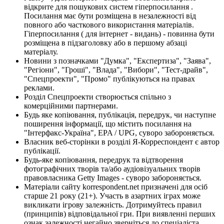
відкрите для пошукових систем гіперпосилання .
Посилання має бути розміщена в незалежності від
повного або часткового використання матеріалів.
Гіперпосилання ( для інтернет - видань) - повинна бути
розміщена в підзаголовку або в першому абзаці
матеріалу.
Новини з позначками "Думка", "Експертиза", "Заява",
"Регіони", "Гроші", "Влада", "Вибори", "Тест-драйв",
"Спецпроекти", "Промо" публікуються на правах
реклами.
Розділ Спецпроекти створюється спільно з
комерційними партнерами.
Будь яке копіювання, публікація, передрук, чи наступне
поширення інформації, що містить посилання на
"Інтерфакс-Україна", EPA / UPG, суворо забороняється.
Власник веб-сторінки в розділі Я-Корреспондент є автор
публікації.
Будь-яке копіювання, передрук та відтворення
фотографічних творів та/або аудіовізуальних творів
правовласника Getty Images - суворо забороняється.
Матеріали сайту korrespondent.net призначені для осіб
старше 21 року (21+). Участь в азартних іграх може
викликати ігрову залежність. Дотримуйтесь правил
(принципів) відповідальної гри. При виявленні перших
ознак залежності негайно зверніться до спеціаліста.