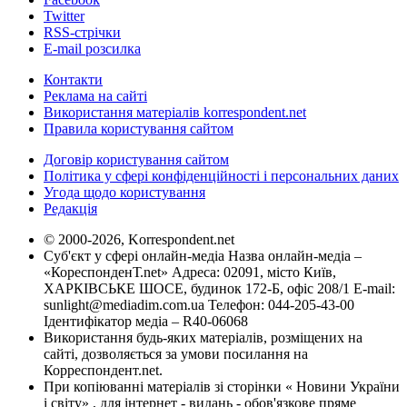
Twitter
RSS-стрічки
E-mail розсилка
Контакти
Реклама на сайті
Використання матеріалів korrespondent.net
Правила користування сайтом
Договір користування сайтом
Політика у сфері конфіденційності і персональних даних
Угода щодо користування
Редакція
© 2000-2026, Korrespondent.net
Суб'єкт у сфері онлайн-медіа Назва онлайн-медіа –
«КореспонденТ.net» Адреса: 02091, місто Київ,
ХАРКІВСЬКЕ ШОСЕ, будинок 172-Б, офіс 208/1 E-mail:
sunlight@mediadim.com.ua
Телефон: 044-205-43-00
Ідентифікатор медіа – R40-06068
Використання будь-яких матеріалів, розміщених на
сайті, дозволяється за умови посилання на
Корреспондент.net.
При копіюванні матеріалів зі сторінки « Новини України
і світу» , для інтернет - видань - обов'язкове пряме