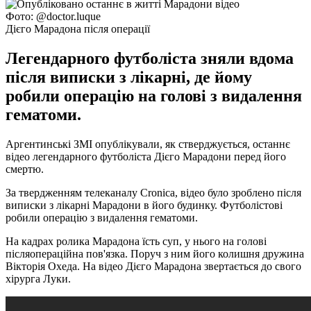
Фото: @doctor.luque
Дієго Марадона після операції
Легендарного футболіста зняли вдома
після виписки з лікарні, де йому
робили операцію на голові з видалення
гематоми.
Аргентинські ЗМІ опублікували, як стверджується, останнє
відео легендарного футболіста Дієго Марадони перед його
смертю.
За твердженням телеканалу Cronica, відео було зроблено після
виписки з лікарні Марадони в його будинку. Футболістові
робили операцію з видалення гематоми.
На кадрах ролика Марадона їсть суп, у нього на голові
післяопераційна пов'язка. Поруч з ним його колишня дружина
Вікторія Охеда. На відео Дієго Марадона звертається до свого
хірурга Луки.