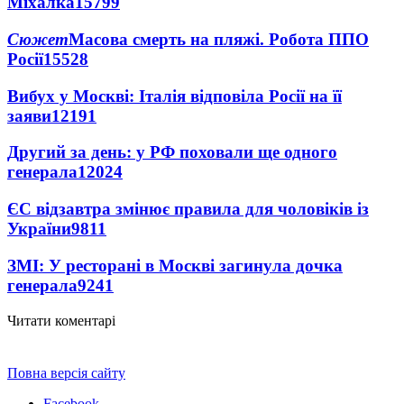
Міхалка
15799
Сюжет
Масова смерть на пляжі. Робота ППО
Росії
15528
Вибух у Москві: Італія відповіла Росії на її
заяви
12191
Другий за день: у РФ поховали ще одного
генерала
12024
ЄС відзавтра змінює правила для чоловіків із
України
9811
ЗМІ: У ресторані в Москві загинула дочка
генерала
9241
Читати коментарі
Повна версія сайту
Facebook