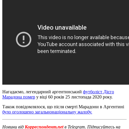
Нагадаємо, легендарний аргентинський
футболіст Дієго
Марадона помер
у віці 60 років 25 листопада 2020 року.
Також повідомлялося, що після смерті Марадони в Аргентині
було оголошено загальнонаціональну жалобу.
Новини від
Корреспондент.net
в Telegram. Підписуйтесь на